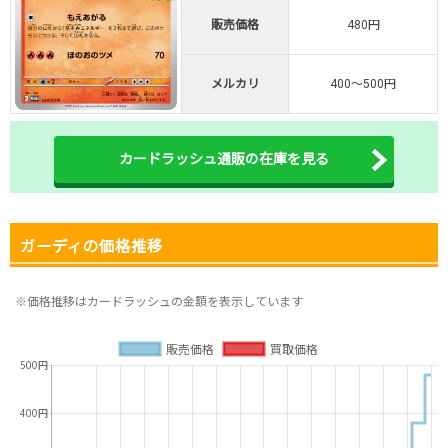
販売価格
480円
オリくじ公式はこちら ＞
オリくじ
メルカリ
400～500円
・リリース1周年イベント開催中！
・新規登録で最大90%OFF
初回登録で4種類アド確解放
カードラッシュ通販の在庫を見る
TORAオリパ公式はこちら ＞
TORAオリパ
ガーディの価格推移
※価格推移はカードラッシュの金額を表示しています