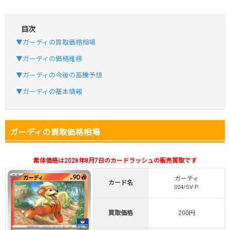
目次
・初回購入は最大90%OFF
▼ガーディの買取価格相場
・新規登録で6種類アド確解禁
SVGC7P
コードコピー
▼ガーディの価格推移
↑招待コードで最大2,000ptゲット
▼ガーディの今後の高騰予想
おりパンダ
おりパンダ公式はこちら ＞
▼ガーディの基本情報
・新規登録で6種類アド確解禁
ガーディの買取価格相場
・1,000円で1,500coin買える
小口で当たりやすい穴場オリパ
素体価格は2026年8月7日のカードラッシュの販売買取です
オリパスタジアム公式はこちら ＞
オリパスタジアム
ガーディ
カード名
024/SV-P
・初回購入は500coinが50円
買取価格
200円
・新規限定！8種類の激熱オリパ
新規登録で無料100連できる