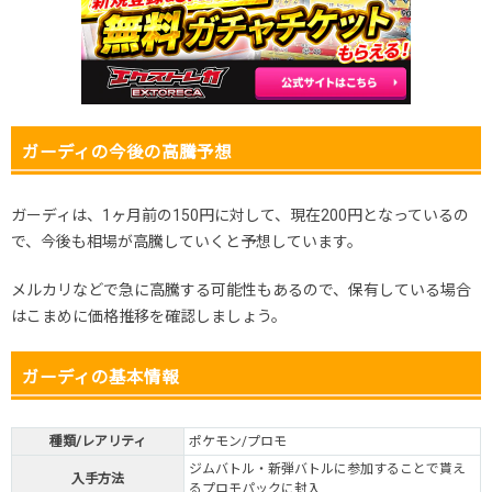
2025.11.15
30円
180円
-円
2025.11.5
30円未満
120円
-円
2025.10.25
30円未満
120円
-円
発売日初動
-円
-円
-円
ガーディの今後の高騰予想
ガーディは、1ヶ月前の150円に対して、現在200円となっているの
で、今後も相場が高騰していくと予想しています。
メルカリなどで急に高騰する可能性もあるので、保有している場合
はこまめに価格推移を確認しましょう。
ガーディの基本情報
種類/レアリティ
ポケモン/プロモ
ジムバトル・新弾バトルに参加することで貰え
入手方法
るプロモパックに封入