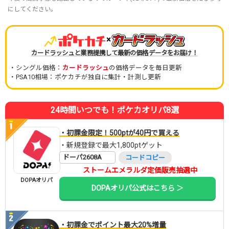
にしてください。
×
カードラッシュと業務提携して最新の価格データをお届け！
・シングル価格：
カードラッシュ
の価格データを毎日更新
・PSA10相場：ポケカチが独自に集計・計測し更新
24時間いつでも！ポケカオリパ8選
・初課金限定！500ptが40円で買える
・新規登録で最大1,800ptゲット
ドーパ2608A
コードコピー
ストームエメラルダ定価販売抽選中
DOPAオリパ
DOPAオリパ公式はこちら ＞
・初課金でポイント最大20%増量