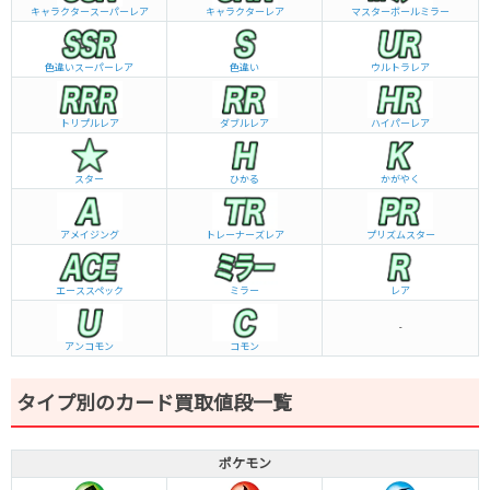
キャラクタースーパーレア
キャラクターレア
マスターボールミラー
色違いスーパーレア
色違い
ウルトラレア
トリプルレア
ダブルレア
ハイパーレア
スター
ひかる
かがやく
アメイジング
トレーナーズレア
プリズムスター
エーススペック
ミラー
レア
-
アンコモン
コモン
タイプ別のカード買取値段一覧
ポケモン