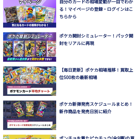
自分のカードの相場変動が一目でわか
る！マイページの登録・ログインはこ
ちらから
ポケカ開封シミュレーター！パック開
封をリアルに再現
【毎日更新】ポケカ相場推移！買取上
位500枚の最新相場
ポケカ新弾発売スケジュールまとめ！
新作商品を発売日別に紹介
ポンチョを着たピカチュウ(全9種)の買