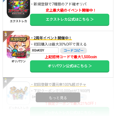
・新規登録で7種類のアド確オリパ
史上最大級のイベント開催中！
エクストレカ公式はこちら ＞
エクストレカ
・2周年イベント開催中！
・初回購入は最大30%OFFで買える
XGvKGY
コードコピー
上記招待コードで最大1,500coin
オリパワン
オリパワン公式はこちら ＞
・初回登録で還元率100%超ガチャ
・下記クーポンで10,000ptが7,900円
DNGBIF4X
コードコピー
もっと見る
↑限定クーポンで最大21%OFF！
どっかんトレカ
どっかんトレカ公式はこちら ＞