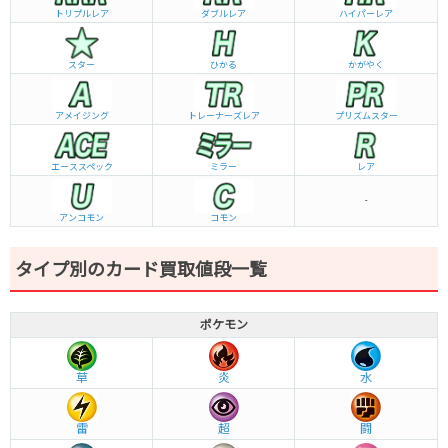
トリプルレア
ダブルレア
ハイパーレア
スター
ひかる
かがやく
アメイジング
トレーナーズレア
プリズムスター
エーススペック
ミラー
レア
-
アンコモン
コモン
タイプ別のカード買取値段一覧
ポケモン
草
炎
水
雷
超
闘