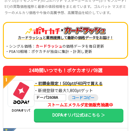
ポケカ(ポケモンカード)のゴルバット マスターボールミラー(ポケモンカード1
51)の買取価格推移と最新の値段相場をまとめています。ゴルバット マスボミ
ラーのメルカリ価格や今後の高騰予想、高騰理由を紹介しています。
×
カードラッシュと業務提携して最新の価格データをお届け！
・シングル価格：
カードラッシュ
の価格データを毎日更新
・PSA10相場：ポケカチが独自に集計・計測し更新
24時間いつでも！ポケカオリパ8選
・初課金限定！500ptが40円で買える
・新規登録で最大1,800ptゲット
ドーパ2608A
コードコピー
ストームエメラルダ定価販売抽選中
DOPAオリパ
DOPAオリパ公式はこちら ＞