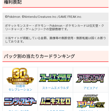
権利表記
©Pokémon. ©Nintendo/Creatures Inc./GAME FREAK inc.
ポケットモンスター
・ポケモン・Pokémon・
ポケモンカード
は任天堂・
ク
リーチャーズ
・
ゲームフリーク
の登録商標です。
※当サイトが掲載している金額、画像等の無断使用・無断転載は固くお断り
しております。
パック別の当たりカードランキング
30周年
ストームエメラルダ
アビスアイ
セレブレーション