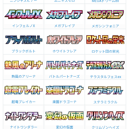
ニンジャスピナー
ムニキスゼロ
MEGAドリームex
インフェルノX
メガブレイブ
メガシンフォニア
ブラックボルト
ホワイトフレア
ロケット団の栄光
熱風のアリーナ
バトルパートナーズ
テラスタルフェスex
超電ブレイカー
楽園ドラゴーナ
ステラミラクル
ナイトワンダラー
変幻の仮面
クリムゾンヘイズ