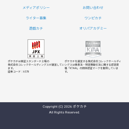
メディアポリシー
お問い合わせ
ライター募集
ワンピカチ
遊戯カチ
オリパアカデミー
ポケカチは東証スタンダード上場の
ポケカチを運営する株式会社コレックホールディ
株式会社コレックホールディングスが運営してい
ングスは
景表法・特定商取引法に関する認定資
ます。
格「KTAA」の団体認証マークを取得していま
証券コード：6578
す。
Copyright (C) 2026 ポケカチ
All Rights Reserved.