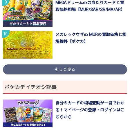
MEGAドリームexの当たりカードと買
取価格相場【MUR/SAR/SR/MA/AR】
メガレックウザex MURの買取価格と相
場推移【ポケカ】
もっと見る
ポケカチイチオシ記事
自分のカードの相場変動が一目でわか
る！マイページの登録・ログインはこ
ちらから