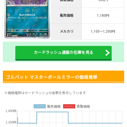
TVCM記念！激熱イベント開催中
オリくじ公式はこちら ＞
販売価格
1,180円
オリくじ
メルカリ
1,100～1,200円
・リリース1周年イベント開催中！
・新規登録で最大90%OFF
初回登録で4種類アド確解放
カードラッシュ通販の在庫を見る
TORAオリパ公式はこちら ＞
TORAオリパ
ゴルバット マスターボールミラーの価格推移
※価格推移はカードラッシュの金額を表示しています