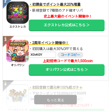
・初課金でポイント最大20%増量
・新規登録で7種類のアド確オリパ
史上最大級のイベント開催中！
エクストレカ公式はこちら ＞
エクストレカ
・2周年イベント開催中！
・初回購入は最大30%OFFで買える
XGvKGY
コードコピー
上記招待コードで最大1,500coin
オリパワン
オリパワン公式はこちら ＞
・初回登録で還元率100%超ガチャ
・下記クーポンで10,000ptが7,900円
DNGBIF4X
コードコピー
もっと見る
↑限定クーポンで最大21%OFF！
どっかんトレカ