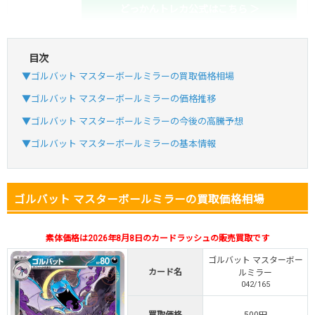
どっかんトレカ公式はこちら ＞
目次
・初回購入は最大90%OFF
▼ゴルバット マスターボールミラーの買取価格相場
・新規登録で6種類アド確解禁
SVGC7P
コードコピー
▼ゴルバット マスターボールミラーの価格推移
↑招待コードで最大2,000ptゲット
▼ゴルバット マスターボールミラーの今後の高騰予想
おりパンダ
おりパンダ公式はこちら ＞
▼ゴルバット マスターボールミラーの基本情報
・atone・ペイディ対応！
ゴルバット マスターボールミラーの買取価格相場
・新規登録で6種類アド確解禁
小口で当たりやすい穴場オリパ
素体価格は2026年8月8日のカードラッシュの販売買取です
オリパスタジアム公式はこちら ＞
オリパスタジアム
ゴルバット マスターボー
カード名
ルミラー
042/165
・新規登録で無料100連できる！
・初回購入は500coinが50円
買取価格
500円