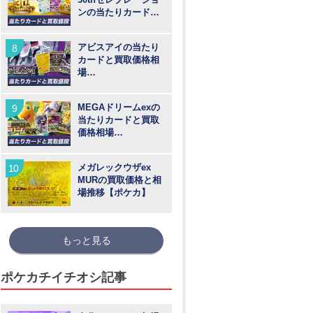
ンの当たりカードと
買取価格や高騰予
想！
アビスアイの当たり
カードと買取価格相
場
【MUR/SAR/SR/AR
】
MEGAドリームexの
当たりカードと買取
価格相場
【MUR/SAR/SR/MA/
AR】
メガレックウザex
MURの買取価格と相
場推移【ポケカ】
もっと見る
ポケカチイチオシ記事