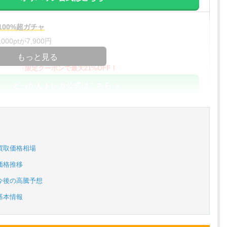
00%超ガチャ
00ptが7,900円
コードコピー
もっと見る
↑限定クーポンで最大21%OFF！
どっかんトレカ公式はこちら ＞
%OFF
アド確解禁
コードコピー
買取価格相場
↑招待コードで最大2,000ptゲット
価格推移
おりパンダ公式はこちら ＞
今後の高騰予想
基本情報
対応！
アド確解禁