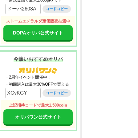
・新規登録で最大1,800ptゲット
ドーパ2608A
コードコピー
ストームエメラルダ定価販売抽選中
DOPAオリパ公式サイト
今熱いおすすめオリパ
・2周年イベント開催中！
・初回購入は最大30%OFFで買える
XGvKGY
コードコピー
上記招待コードで最大1,500coin
オリパワン公式サイト