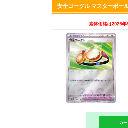
安全ゴーグル マスターボー
オリパスタジアム
素体価格は2026
・新規登録で無料10
・初回購入は500coi
オリくじ
・リリース1周年イ
・新規登録で最大90
TORAオリパ
カー