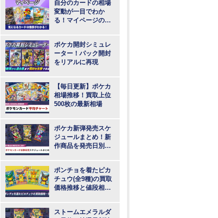
自分のカードの相場
変動が一目でわか
る！マイページの登
録・ログインはこち
らから
ポケカ開封シミュレ
ーター！パック開封
をリアルに再現
【毎日更新】ポケカ
相場推移！買取上位
500枚の最新相場
ポケカ新弾発売スケ
ジュールまとめ！新
作商品を発売日別に
紹介
ポンチョを着たピカ
チュウ(全9種)の買取
価格推移と値段相
場！PSA10の値段や
枚数
ストームエメラルダ