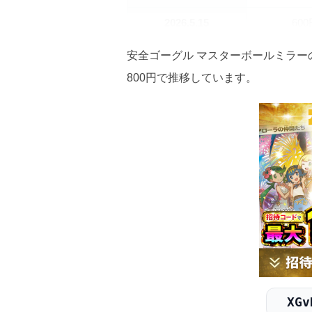
2026.5.15
60
2026.5.5
60
安全ゴーグル マスターボールミラー
800円で推移しています。
2026.4.25
60
2026.4.15
60
2026.4.5
50
2026.3.25
50
2026.3.15
50
2026.3.5
50
2026.2.25
50
XGv
2026.2.15
50