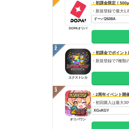
・初課金限定！500p
・新規登録で最大1,8
ドーパ2608A
DOPAオリパ
・初課金でポイント
・新規登録で7種類
エクストレカ
・2周年イベント開
・初回購入は最大30
XGvKGY
オリパワン