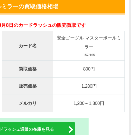
小口で当たりやすい穴場オリパ
ルミラーの買取価格相場
オリパスタジアム公式はこちら ＞
年8月8日のカードラッシュの販売買取です
0連できる！
nが50円
安全ゴーグル マスターボールミ
TVCM記念！激熱イベント開催中
カード名
ラー
オリくじ公式はこちら ＞
157/165
買取価格
800円
ベント開催中！
%OFF
販売価格
1,280円
初回登録で4種類アド確解放
TORAオリパ公式はこちら ＞
メルカリ
1,200～1,300円
ドラッシュ通販の在庫を見る