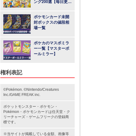
ング200選【毎日更
新】
ポケモンカード未開
封ボックスの値段相
場一覧
ポケカのマスボミラ
ー一覧【マスターボ
ールミラー】
権利表記
©Pokémon. ©Nintendo/Creatures
Inc./GAME FREAK inc.
ポケットモンスター
・ポケモン・
Pokémon・
ポケモンカード
は任天堂・
ク
リーチャーズ
・
ゲームフリーク
の登録商
標です。
※当サイトが掲載している金額、画像等