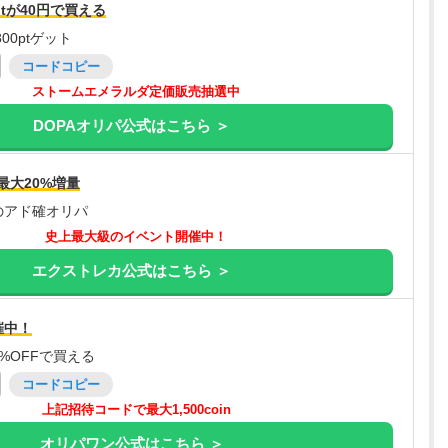
tが40円で買える
00ptゲット
コードコピー
ストームエメラルダ定価販売抽選中
DOPAオリパ公式はこちら ＞
最大20%増量
のアド確オリパ
史上最大級のイベント開催中！
エクストレカ公式はこちら ＞
催中！
%OFFで買える
コードコピー
上記招待コードで最大1,500coin
オリパワン公式はこちら ＞