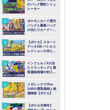
のパック開封シミュ
レーター
ポケモンカード歴代
パックと最新パック
の当たりカード一覧
【ポケカ】
【ポケカ】スタート
デッキ100 バトルコ
レクションの当たり
カードや買取価格相
場と番号
インフェルノXの当
たりランキングと買
取価格相場や封入率
【ポケカ】
メガレックウザex
SARの買取価格と相
場推移【ポケカ】
【ポケカ30周年】
30thセレブレーショ