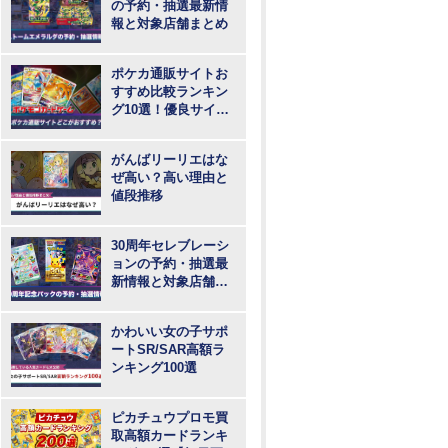
の予約・抽選最新情
報と対象店舗まとめ
ポケカ通販サイトお
すすめ比較ランキン
グ10選！優良サイト
で最も安いのはど
こ？
がんばリーリエはな
ぜ高い？高い理由と
値段推移
30周年セレブレーシ
ョンの予約・抽選最
新情報と対象店舗ま
とめ
かわいい女の子サポ
ートSR/SAR高額ラ
ンキング100選
ピカチュウプロモ買
取高額カードランキ