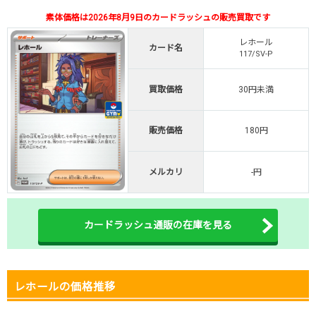
素体価格は2026年8月9日のカードラッシュの販売買取です
オリくじ公式はこちら ＞
オリくじ
レホール
カード名
117/SV-P
・リリース1周年イベント開催中！
・新規登録で最大90%OFF
買取価格
30円未満
初回登録で4種類アド確解放
TORAオリパ公式はこちら ＞
販売価格
180円
TORAオリパ
メルカリ
-円
カードラッシュ通販の在庫を見る
レホールの価格推移