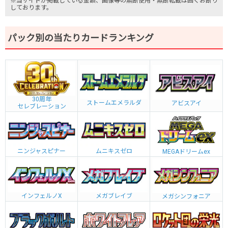
※当サイトが掲載している金額、画像等の無断使用・無断転載は固くお断り
しております。
パック別の当たりカードランキング
30周年
ストームエメラルダ
アビスアイ
セレブレーション
ニンジャスピナー
ムニキスゼロ
MEGAドリームex
インフェルノX
メガブレイブ
メガシンフォニア