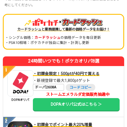
考にしてください。
×
カードラッシュと業務提携して最新の価格データをお届け！
・シングル価格：
カードラッシュ
の価格データを毎日更新
・PSA10相場：ポケカチが独自に集計・計測し更新
24時間いつでも！ポケカオリパ8選
・初課金限定！500ptが40円で買える
・新規登録で最大1,800ptゲット
ドーパ2608A
コードコピー
ストームエメラルダ定価販売抽選中
DOPAオリパ
DOPAオリパ公式はこちら ＞
・初課金でポイント最大20%増量