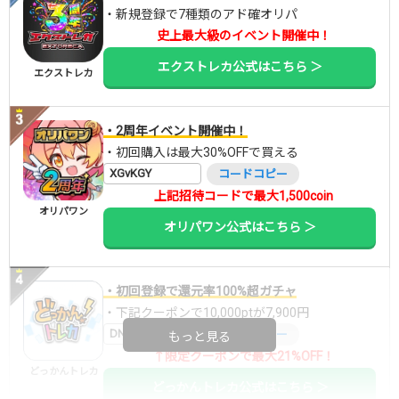
・新規登録で7種類のアド確オリパ
史上最大級のイベント開催中！
エクストレカ公式はこちら ＞
エクストレカ
・2周年イベント開催中！
・初回購入は最大30%OFFで買える
XGvKGY
コードコピー
上記招待コードで最大1,500coin
オリパワン
オリパワン公式はこちら ＞
・初回登録で還元率100%超ガチャ
・下記クーポンで10,000ptが7,900円
DNGBIF4X
コードコピー
もっと見る
↑限定クーポンで最大21%OFF！
どっかんトレカ
どっかんトレカ公式はこちら ＞