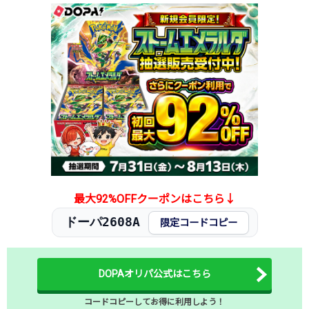
2026.1.25
30円未満
180円
-円
2026.1.15
30円未満
180円
-円
2026.1.5
50円
280円
-円
2025.12.25
50円
280円
-円
2025.12.15
50円
280円
-円
2025.12.5
50円
280円
-円
2025.11.25
50円
280円
-円
2025.11.15
50円
280円
-円
2025.11.5
50円
280円
-円
2025.10.25
50円
280円
-円
発売日初動
-円
-円
-円
最大92%OFFクーポンはこちら↓
ドーパ2608A
限定コードコピー
DOPAオリパ公式はこちら
コードコピーしてお得に利用しよう！