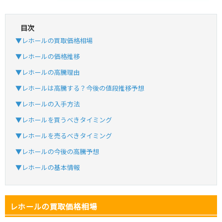
目次
・初回購入は最大90%OFF
▼レホールの買取価格相場
・新規登録で6種類アド確解禁
SVGC7P
コードコピー
▼レホールの価格推移
↑招待コードで最大2,000ptゲット
▼レホールの高騰理由
おりパンダ
おりパンダ公式はこちら ＞
▼レホールは高騰する？今後の値段推移予想
▼レホールの入手方法
・atone・ペイディ対応！
▼レホールを買うべきタイミング
・新規登録で6種類アド確解禁
▼レホールを売るべきタイミング
小口で当たりやすい穴場オリパ
▼レホールの今後の高騰予想
オリパスタジアム公式はこちら ＞
オリパスタジアム
▼レホールの基本情報
・新規登録で無料100連できる！
レホールの買取価格相場
・初回購入は500coinが50円
TVCM記念！激熱イベント開催中