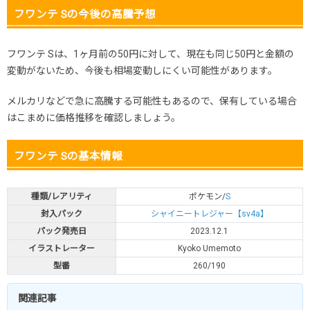
フワンテ Sの今後の高騰予想
フワンテ Sは、1ヶ月前の50円に対して、現在も同じ50円と金額の
変動がないため、今後も相場変動しにくい可能性があります。
メルカリなどで急に高騰する可能性もあるので、保有している場合
はこまめに価格推移を確認しましょう。
フワンテ Sの基本情報
種類/レアリティ
ポケモン/
S
封入パック
シャイニートレジャー【sv4a】
パック発売日
2023.12.1
イラストレーター
Kyoko Umemoto
型番
260/190
関連記事