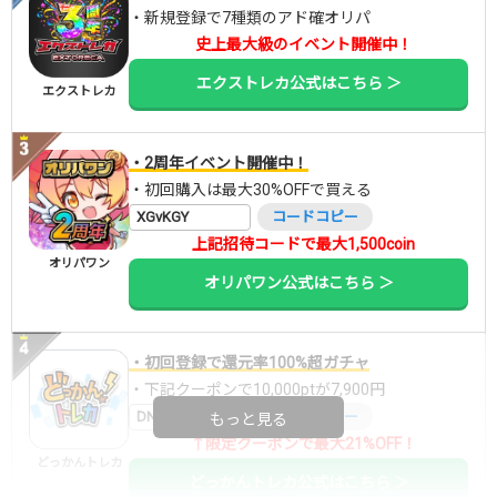
・新規登録で7種類のアド確オリパ
史上最大級のイベント開催中！
エクストレカ公式はこちら ＞
エクストレカ
・2周年イベント開催中！
・初回購入は最大30%OFFで買える
XGvKGY
コードコピー
上記招待コードで最大1,500coin
オリパワン
オリパワン公式はこちら ＞
・初回登録で還元率100%超ガチャ
・下記クーポンで10,000ptが7,900円
DNGBIF4X
コードコピー
もっと見る
↑限定クーポンで最大21%OFF！
どっかんトレカ
どっかんトレカ公式はこちら ＞