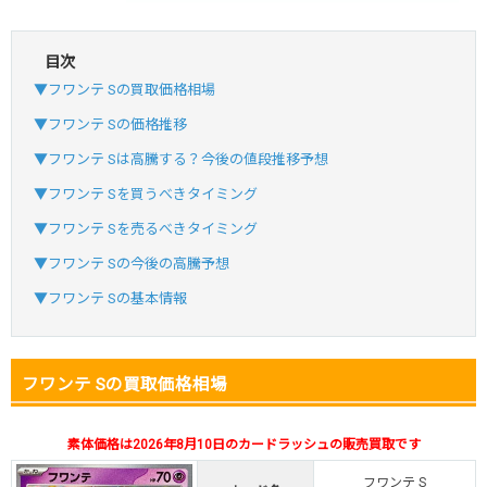
目次
・初回購入は最大90%OFF
▼フワンテ Sの買取価格相場
・新規登録で6種類アド確解禁
SVGC7P
コードコピー
▼フワンテ Sの価格推移
↑招待コードで最大2,000ptゲット
▼フワンテ Sは高騰する？今後の値段推移予想
おりパンダ
おりパンダ公式はこちら ＞
▼フワンテ Sを買うべきタイミング
▼フワンテ Sを売るべきタイミング
・atone・ペイディ対応！
▼フワンテ Sの今後の高騰予想
・新規登録で6種類アド確解禁
▼フワンテ Sの基本情報
小口で当たりやすい穴場オリパ
オリパスタジアム公式はこちら ＞
オリパスタジアム
フワンテ Sの買取価格相場
・新規登録で無料100連できる！
素体価格は2026年8月10日のカードラッシュの販売買取です
・初回購入は500coinが50円
TVCM記念！激熱イベント開催中
フワンテ S