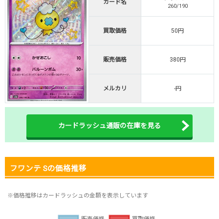
カード名
260/190
オリくじ公式はこちら ＞
オリくじ
買取価格
50円
・リリース1周年イベント開催中！
販売価格
380円
・新規登録で最大90%OFF
初回登録で4種類アド確解放
メルカリ
-円
TORAオリパ公式はこちら ＞
TORAオリパ
カードラッシュ通販の在庫を見る
フワンテ Sの価格推移
※価格推移はカードラッシュの金額を表示しています