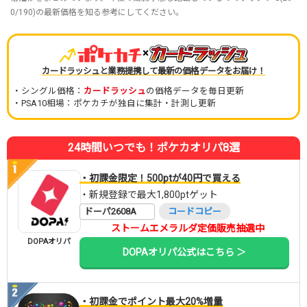
0/190)の最新価格を知る参考にしてください。
×
カードラッシュと業務提携して最新の価格データをお届け！
・シングル価格：
カードラッシュ
の価格データを毎日更新
・PSA10相場：ポケカチが独自に集計・計測し更新
24時間いつでも！ポケカオリパ8選
・初課金限定！500ptが40円で買える
・新規登録で最大1,800ptゲット
ドーパ2608A
コードコピー
ストームエメラルダ定価販売抽選中
DOPAオリパ
DOPAオリパ公式はこちら ＞
・初課金でポイント最大20%増量