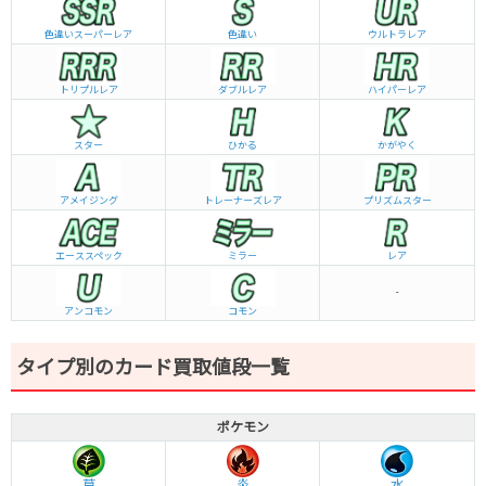
色違いスーパーレア
色違い
ウルトラレア
トリプルレア
ダブルレア
ハイパーレア
スター
ひかる
かがやく
アメイジング
トレーナーズレア
プリズムスター
エーススペック
ミラー
レア
-
アンコモン
コモン
タイプ別のカード買取値段一覧
ポケモン
草
炎
水