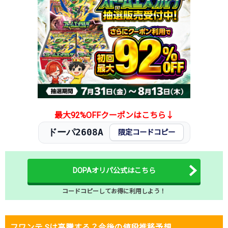
2025.12.25
50円
380円
-円
2025.12.15
50円
380円
-円
2025.12.5
50円
380円
-円
2025.11.25
50円
380円
-円
2025.11.15
50円
380円
-円
2025.11.5
50円
380円
-円
2025.10.25
50円
380円
-円
発売日初動
300円
980円
900～1,000円
最大92%OFFクーポンはこちら↓
ドーパ2608A
限定コードコピー
DOPAオリパ公式はこちら
コードコピーしてお得に利用しよう！
フワンテ Sは高騰する？今後の値段推移予想