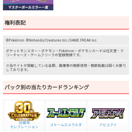
権利表記
©Pokémon. ©Nintendo/Creatures Inc./GAME FREAK inc.
ポケットモンスター
・ポケモン・Pokémon・
ポケモンカード
は任天堂・
ク
リーチャーズ
・
ゲームフリーク
の登録商標です。
※当サイトが掲載している金額、画像等の無断使用・無断転載は固くお断り
しております。
パック別の当たりカードランキング
30周年
ストームエメラルダ
アビスアイ
セレブレーション