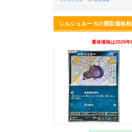
オリパスタジアム
・新規登録で無料10
シルシュルー Sの買取価格相
・初回購入は500coi
素体価格は2026
オリくじ
・リリース1周年イ
・新規登録で最大90
TORAオリパ