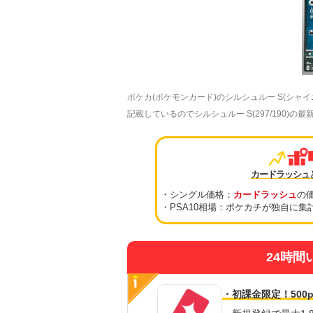
ポケカ(ポケモンカード)のシルシュルー S(シ
記載しているのでシルシュルー S(297/190)
カードラッシュ
・シングル価格：
カードラッシュ
の
・PSA10相場：ポケカチが独自に集
24時間
・初課金限定！500p