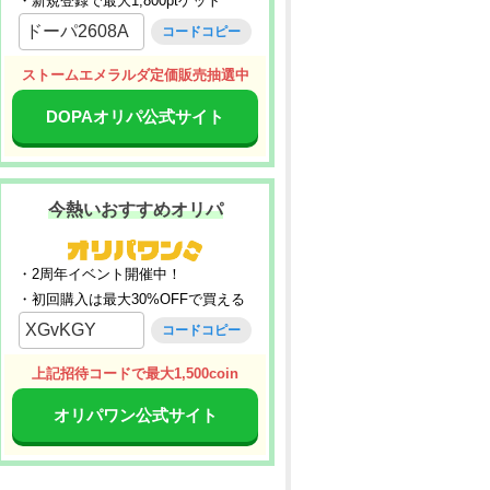
・新規登録で最大1,800ptゲット
ドーパ2608A
コードコピー
ストームエメラルダ定価販売抽選中
DOPAオリパ公式サイト
今熱いおすすめオリパ
・2周年イベント開催中！
・初回購入は最大30%OFFで買える
XGvKGY
コードコピー
上記招待コードで最大1,500coin
オリパワン公式サイト