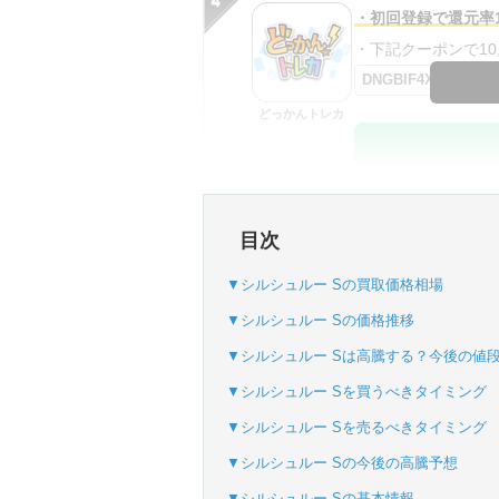
・初回登録で還元率1
・下記クーポンで10,0
DNGBIF4X
どっかんトレカ
・初回購入は最大90
目次
・新規登録で6種類
SVGC7P
▼シルシュルー Sの買取価格相場
おりパンダ
▼シルシュルー Sの価格推移
▼シルシュルー Sは高騰する？今後の値
▼シルシュルー Sを買うべきタイミング
・atone・ペイディ
▼シルシュルー Sを売るべきタイミング
・新規登録で6種類
▼シルシュルー Sの今後の高騰予想
▼シルシュルー Sの基本情報