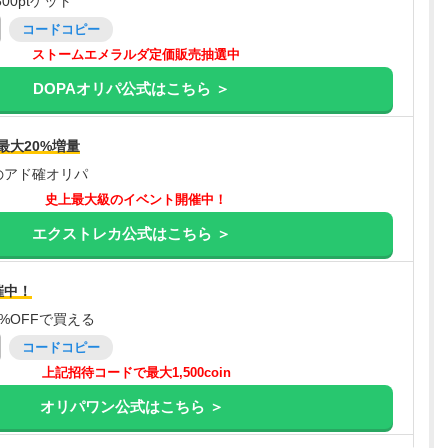
00ptゲット
コードコピー
ストームエメラルダ定価販売抽選中
DOPAオリパ公式はこちら ＞
最大20%増量
のアド確オリパ
史上最大級のイベント開催中！
エクストレカ公式はこちら ＞
催中！
%OFFで買える
コードコピー
上記招待コードで最大1,500coin
オリパワン公式はこちら ＞