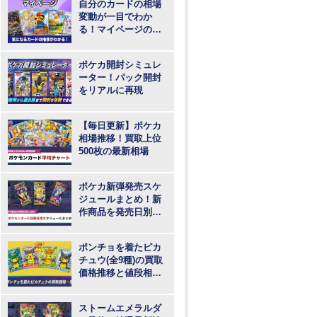
自分のカードの相場
変動が一目でわか
る！マイページの登
録・ログインはこち
らから
ポケカ開封シミュレ
ーター！パック開封
をリアルに再現
【毎日更新】ポケカ
相場推移！買取上位
500枚の最新相場
ポケカ新弾発売スケ
ジュールまとめ！新
作商品を発売日別に
紹介
ポンチョを着たピカ
チュウ(全9種)の買取
価格推移と値段相
場！PSA10の値段や
枚数
ストームエメラルダ