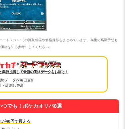
ャイニートレジャー)の買取相場や価格推移をまとめています。今後の高騰予想も
の最新価格を知る参考にしてください。
×
と業務提携して最新の価格データをお届け！
価格データを毎日更新
計・計測し更新
いつでも！ポケカオリパ8選
tが40円で買える