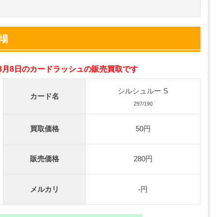
オリパスタジアム公式はこちら ＞
0連できる！
場
nが50円
TVCM記念！激熱イベント開催中
年8月8日のカードラッシュの販売買取です
オリくじ公式はこちら ＞
シルシュルー S
カード名
ベント開催中！
297/190
%OFF
初回登録で4種類アド確解放
買取価格
50円
TORAオリパ公式はこちら ＞
販売価格
280円
メルカリ
-円