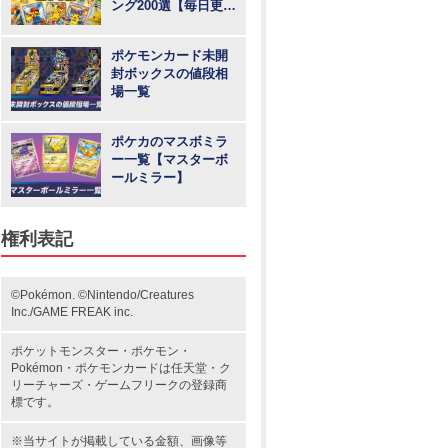
ング200選【毎日更
新】
ポケモンカード未開
封ボックスの値段相
場一覧
ポケカのマスボミラ
ー一覧【マスターボ
ールミラー】
権利表記
©Pokémon. ©Nintendo/Creatures
Inc./GAME FREAK inc.
ポケットモンスター
・ポケモン・
Pokémon・
ポケモンカード
は任天堂・
ク
リーチャーズ
・
ゲームフリーク
の登録商
標です。
※当サイトが掲載している金額、画像等