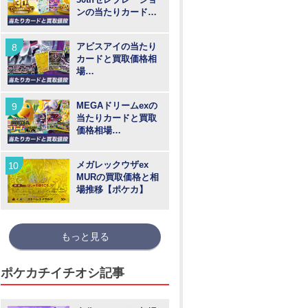
ンの当たりカードと
買取価格や高騰予
想！
アビスアイの当たり
カードと買取価格相
場
【MUR/SAR/SR/AR
】
MEGAドリームexの
当たりカードと買取
価格相場
【MUR/SAR/SR/MA/
AR】
メガレックウザex
MURの買取価格と相
場推移【ポケカ】
もっと見る
ポケカチイチオシ記事