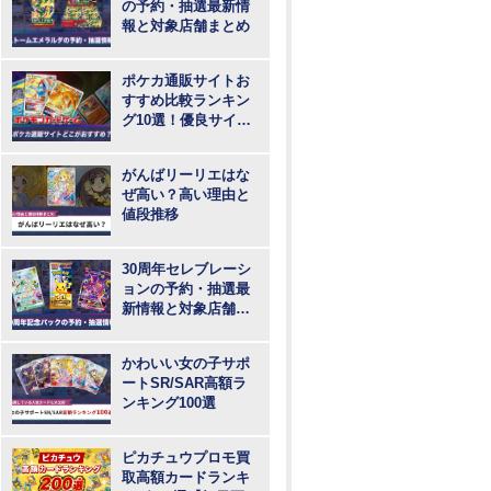
の予約・抽選最新情
報と対象店舗まとめ
ポケカ通販サイトお
すすめ比較ランキン
グ10選！優良サイト
で最も安いのはど
こ？
がんばリーリエはな
ぜ高い？高い理由と
値段推移
30周年セレブレーシ
ョンの予約・抽選最
新情報と対象店舗ま
とめ
かわいい女の子サポ
ートSR/SAR高額ラ
ンキング100選
ピカチュウプロモ買
取高額カードランキ