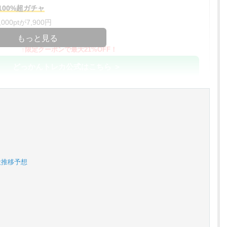
00%超ガチャ
00ptが7,900円
コードコピー
もっと見る
↑限定クーポンで最大21%OFF！
どっかんトレカ公式はこちら ＞
%OFF
アド確解禁
コードコピー
↑招待コードで最大2,000ptゲット
おりパンダ公式はこちら ＞
段推移予想
対応！
アド確解禁
小口で当たりやすい穴場オリパ