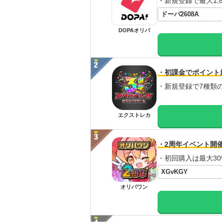
・新規登録で最大1,8
ドーパ2608A
DOPAオリパ
・初課金でポイント
・新規登録で7種類
エクストレカ
・2周年イベント開
・初回購入は最大30
XGvKGY
オリパワン