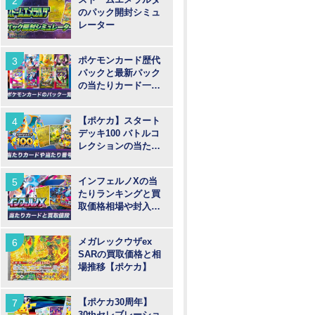
のパック開封シミュ
レーター
ポケモンカード歴代
パックと最新パック
の当たりカード一覧
【ポケカ】
【ポケカ】スタート
デッキ100 バトルコ
レクションの当たり
カードや買取価格相
場と番号
インフェルノXの当
たりランキングと買
取価格相場や封入率
【ポケカ】
メガレックウザex
SARの買取価格と相
場推移【ポケカ】
【ポケカ30周年】
30thセレブレーショ