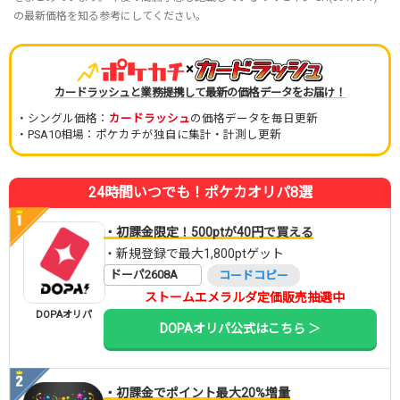
の最新価格を知る参考にしてください。
×
カードラッシュと業務提携して最新の価格データをお届け！
・シングル価格：
カードラッシュ
の価格データを毎日更新
・PSA10相場：ポケカチが独自に集計・計測し更新
24時間いつでも！ポケカオリパ8選
・初課金限定！500ptが40円で買える
・新規登録で最大1,800ptゲット
ドーパ2608A
コードコピー
ストームエメラルダ定価販売抽選中
DOPAオリパ
DOPAオリパ公式はこちら ＞
・初課金でポイント最大20%増量