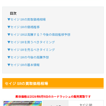
目次
・初回購入は最大90%OFF
▼セイジ SRの買取価格相場
・新規登録で6種類アド確解禁
SVGC7P
コードコピー
▼セイジ SRの価格推移
↑招待コードで最大2,000ptゲット
▼セイジ SRは高騰する？今後の値段推移予想
おりパンダ
おりパンダ公式はこちら ＞
▼セイジ SRを買うべきタイミング
▼セイジ SRを売るべきタイミング
・atone・ペイディ対応！
▼セイジ SRの今後の高騰予想
・新規登録で6種類アド確解禁
▼セイジ SRの基本情報
小口で当たりやすい穴場オリパ
オリパスタジアム公式はこちら ＞
オリパスタジアム
セイジ SRの買取価格相場
・新規登録で無料100連できる！
素体価格は2026年8月9日のカードラッシュの販売買取です
・初回購入は500coinが50円
TVCM記念！激熱イベント開催中
セイジ SR