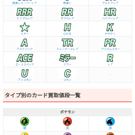
色違いスーパーレア
色違い
ウルトラレア
トリプルレア
ダブルレア
ハイパーレア
スター
ひかる
かがやく
アメイジング
トレーナーズレア
プリズムスター
エーススペック
ミラー
レア
-
アンコモン
コモン
タイプ別のカード買取値段一覧
ポケモン
草
炎
水