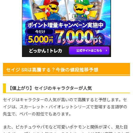
2025.12.25
300円
580円
500～600円
2025.12.15
300円
580円
500～600円
2025.12.5
150円
480円
400～500円
2025.11.25
150円
480円
400～500円
2025.11.15
150円
480円
400～500円
2025.11.5
150円
480円
400～500円
2025.10.25
150円
480円
400～500円
発売日初動
700円
1,080円
1,000～1,100円
セイジ SRは高騰する？今後の値段推移予想
【値上がり】セイジのキャラクターが人気
セイジはキャラクターの人気が高いので高騰すると予想します。セ
イジは、スカーレット・バイオレットシリーズで登場する言語学の
先生で、ペパーの担任でもあります。
また、ピカチュウやパモなど可愛いポケモンと関係が深く、見た目