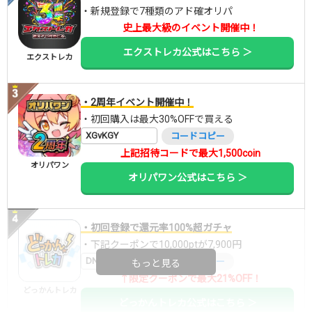
・新規登録で7種類のアド確オリパ
史上最大級のイベント開催中！
エクストレカ公式はこちら ＞
エクストレカ
・2周年イベント開催中！
・初回購入は最大30%OFFで買える
XGvKGY
コードコピー
上記招待コードで最大1,500coin
オリパワン
オリパワン公式はこちら ＞
・初回登録で還元率100%超ガチャ
・下記クーポンで10,000ptが7,900円
DNGBIF4X
コードコピー
もっと見る
↑限定クーポンで最大21%OFF！
どっかんトレカ
どっかんトレカ公式はこちら ＞