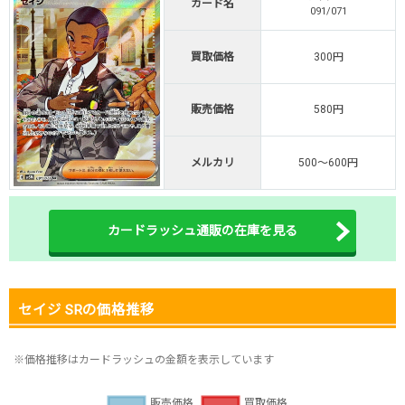
カード名
091/071
オリくじ公式はこちら ＞
オリくじ
買取価格
300円
・リリース1周年イベント開催中！
販売価格
580円
・新規登録で最大90%OFF
初回登録で4種類アド確解放
メルカリ
500～600円
TORAオリパ公式はこちら ＞
TORAオリパ
カードラッシュ通販の在庫を見る
セイジ SRの価格推移
※価格推移はカードラッシュの金額を表示しています