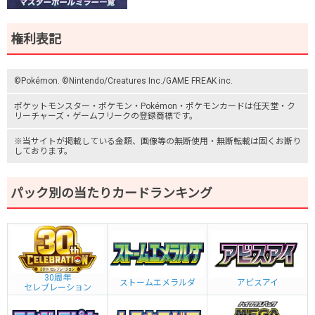
権利表記
©Pokémon. ©Nintendo/Creatures Inc./GAME FREAK inc.
ポケットモンスター
・ポケモン・Pokémon・
ポケモンカード
は任天堂・
ク
リーチャーズ
・
ゲームフリーク
の登録商標です。
※当サイトが掲載している金額、画像等の無断使用・無断転載は固くお断り
しております。
パック別の当たりカードランキング
30周年
ストームエメラルダ
アビスアイ
セレブレーション