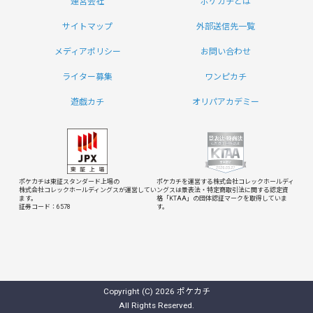
運営会社
ポケカチとは
サイトマップ
外部送信先一覧
メディアポリシー
お問い合わせ
ライター募集
ワンピカチ
遊戯カチ
オリパアカデミー
ポケカチは東証スタンダード上場の
ポケカチを運営する株式会社コレックホールディ
株式会社コレックホールディングスが運営してい
ングスは
景表法・特定商取引法に関する認定資
ます。
格「KTAA」の団体認証マークを取得していま
証券コード：6578
す。
Copyright (C) 2026 ポケカチ
All Rights Reserved.