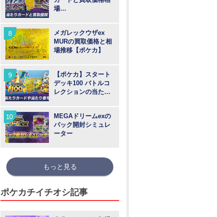
場
【MUR/SAR/SR/AR
】
メガレックウザex
MURの買取価格と相
場推移【ポケカ】
【ポケカ】スタート
デッキ100 バトルコ
レクションの当たり
カードや買取価格相
場と番号
MEGAドリームexの
パック開封シミュレ
ーター
もっと見る
ポケカチイチオシ記事