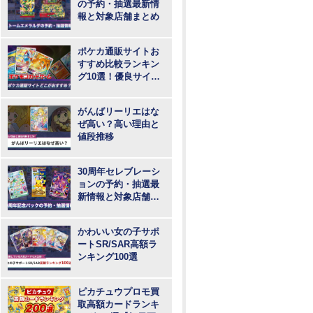
の予約・抽選最新情
報と対象店舗まとめ
ポケカ通販サイトお
すすめ比較ランキン
グ10選！優良サイト
で最も安いのはど
こ？
がんばリーリエはな
ぜ高い？高い理由と
値段推移
30周年セレブレーシ
ョンの予約・抽選最
新情報と対象店舗ま
とめ
かわいい女の子サポ
ートSR/SAR高額ラ
ンキング100選
ピカチュウプロモ買
取高額カードランキ