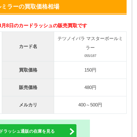
小口で当たりやすい穴場オリパ
ルミラーの買取価格相場
オリパスタジアム公式はこちら ＞
年8月8日のカードラッシュの販売買取です
0連できる！
nが50円
テツノイバラ マスターボールミ
TVCM記念！激熱イベント開催中
カード名
ラー
オリくじ公式はこちら ＞
055/187
買取価格
150円
ベント開催中！
%OFF
販売価格
480円
初回登録で4種類アド確解放
TORAオリパ公式はこちら ＞
メルカリ
400～500円
ドラッシュ通販の在庫を見る