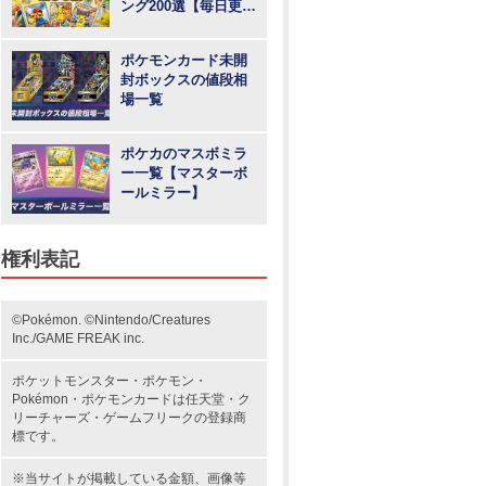
ング200選【毎日更
新】
ポケモンカード未開
封ボックスの値段相
場一覧
ポケカのマスボミラ
ー一覧【マスターボ
ールミラー】
権利表記
©Pokémon. ©Nintendo/Creatures
Inc./GAME FREAK inc.
ポケットモンスター
・ポケモン・
Pokémon・
ポケモンカード
は任天堂・
ク
リーチャーズ
・
ゲームフリーク
の登録商
標です。
※当サイトが掲載している金額、画像等