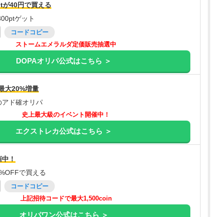
tが40円で買える
00ptゲット
コードコピー
ストームエメラルダ定価販売抽選中
DOPAオリパ公式はこちら ＞
最大20%増量
のアド確オリパ
史上最大級のイベント開催中！
エクストレカ公式はこちら ＞
催中！
%OFFで買える
コードコピー
上記招待コードで最大1,500coin
オリパワン公式はこちら ＞