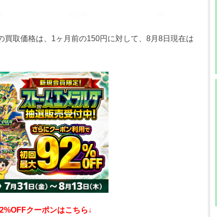
円
380円
-円
円
380円
-円
の買取価格は、1ヶ月前の150円に対して、8月8日現在は
円
380円
-円
円
380円
-円
円
380円
-円
円
380円
-円
円
380円
-円
円
380円
-円
円
380円
-円
2%OFFクーポンはこちら↓
円
380円
-円