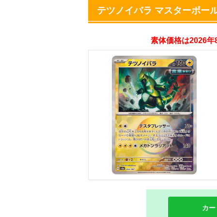
テツノイバラ マスターボー
オリパスタジアム
素体価格は2026
・新規登録で無料10
・初回購入は500coi
オリくじ
・リリース1周年イ
・新規登録で最大90
TORAオリパ
カー