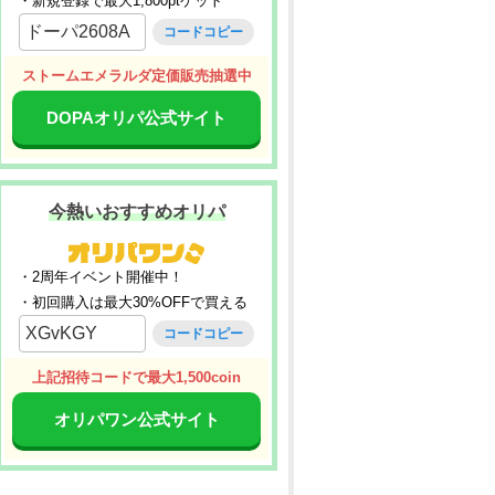
・新規登録で最大1,800ptゲット
ドーパ2608A
コードコピー
ストームエメラルダ定価販売抽選中
DOPAオリパ公式サイト
今熱いおすすめオリパ
・2周年イベント開催中！
・初回購入は最大30%OFFで買える
XGvKGY
コードコピー
上記招待コードで最大1,500coin
オリパワン公式サイト