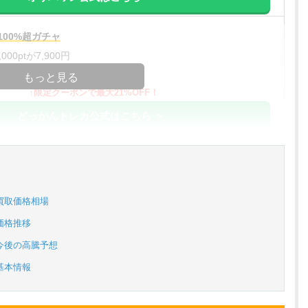
00%超ガチャ
00ptが7,900円
コードコピー
もっと見る
↑限定クーポンで最大21%OFF！
どっかんトレカ公式はこちら ＞
%OFF
アド確解禁
コードコピー
買取価格相場
↑招待コードで最大2,000ptゲット
価格推移
おりパンダ公式はこちら ＞
今後の高騰予想
基本情報
対応！
アド確解禁