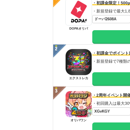
・初課金限定！500p
・新規登録で最大1,8
ドーパ2608A
DOPAオリパ
・初課金でポイント
・新規登録で7種類
エクストレカ
・2周年イベント開
・初回購入は最大30
XGvKGY
オリパワン