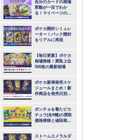
自分のカードの相場
変動が一目でわか
る！マイページの登
録・ログインはこち
らから
ポケカ開封シミュレ
ーター！パック開封
をリアルに再現
【毎日更新】ポケカ
相場推移！買取上位
500枚の最新相場
ポケカ新弾発売スケ
ジュールまとめ！新
作商品を発売日別に
紹介
ポンチョを着たピカ
チュウ(全9種)の買取
価格推移と値段相
場！PSA10の値段や
枚数
ストームエメラルダ