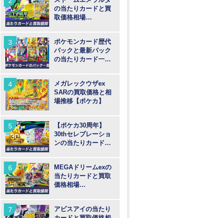
の当たりカードと買
取価格相場
【MUR/SAR/SR/AR
】
ポケモンカード歴代
パックと最新パック
の当たりカード一覧
【ポケカ】
メガレックウザex
SARの買取価格と相
場推移【ポケカ】
【ポケカ30周年】
30thセレブレーショ
ンの当たりカードと
買取価格や高騰予
想！
MEGAドリームexの
当たりカードと買取
価格相場
【MUR/SAR/SR/MA/
AR】
アビスアイの当たり
カードと買取価格相