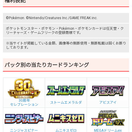
権利表記
©Pokémon. ©Nintendo/Creatures Inc./GAME FREAK inc.
ポケットモンスター
・ポケモン・Pokémon・
ポケモンカード
は任天堂・
ク
リーチャーズ
・
ゲームフリーク
の登録商標です。
※当サイトが掲載している金額、画像等の無断使用・無断転載は固くお断り
しております。
パック別の当たりカードランキング
30周年
ストームエメラルダ
アビスアイ
セレブレーション
ニンジャスピナー
ムニキスゼロ
MEGAドリームex