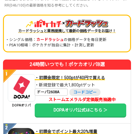
RR(046/100)の最新価格を知る参考にしてください。
×
カードラッシュと業務提携して最新の価格データをお届け！
・シングル価格：
カードラッシュ
の価格データを毎日更新
・PSA10相場：ポケカチが独自に集計・計測し更新
24時間いつでも！ポケカオリパ8選
・初課金限定！500ptが40円で買える
・新規登録で最大1,800ptゲット
ドーパ2608A
コードコピー
ストームエメラルダ定価販売抽選中
DOPAオリパ
DOPAオリパ公式はこちら ＞
・初課金でポイント最大20%増量