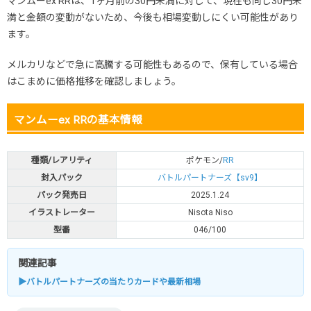
マンムーex RRは、1ヶ月前の30円未満に対して、現在も同じ30円未
満と金額の変動がないため、今後も相場変動しにくい可能性があり
ます。
メルカリなどで急に高騰する可能性もあるので、保有している場合
はこまめに価格推移を確認しましょう。
マンムーex RRの基本情報
種類/レアリティ
ポケモン/
RR
封入パック
バトルパートナーズ【sv9】
パック発売日
2025.1.24
イラストレーター
Nisota Niso
型番
046/100
関連記事
▶バトルパートナーズの当たりカードや最新相場