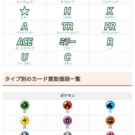
トリプルレア
ダブルレア
ハイパーレア
スター
ひかる
かがやく
アメイジング
トレーナーズレア
プリズムスター
エーススペック
ミラー
レア
-
アンコモン
コモン
タイプ別のカード買取値段一覧
ポケモン
草
炎
水
雷
超
闘