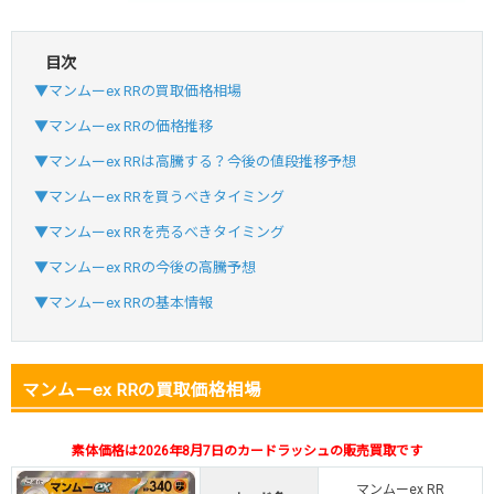
目次
・初回購入は最大90%OFF
▼マンムーex RRの買取価格相場
・新規登録で6種類アド確解禁
SVGC7P
コードコピー
▼マンムーex RRの価格推移
↑招待コードで最大2,000ptゲット
▼マンムーex RRは高騰する？今後の値段推移予想
おりパンダ
おりパンダ公式はこちら ＞
▼マンムーex RRを買うべきタイミング
▼マンムーex RRを売るべきタイミング
・新規登録で6種類アド確解禁
▼マンムーex RRの今後の高騰予想
・1,000円で1,500coin買える
▼マンムーex RRの基本情報
小口で当たりやすい穴場オリパ
オリパスタジアム公式はこちら ＞
オリパスタジアム
マンムーex RRの買取価格相場
・初回購入は500coinが50円
素体価格は2026年8月7日のカードラッシュの販売買取です
・新規限定！8種類の激熱オリパ
新規登録で無料100連できる
マンムーex RR