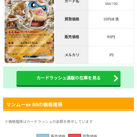
カード名
046/100
オリくじ公式はこちら ＞
オリくじ
買取価格
30円未満
・リリース1周年イベント開催中！
販売価格
80円
・新規登録で最大90%OFF
初回登録で4種類アド確解放
メルカリ
-円
TORAオリパ公式はこちら ＞
TORAオリパ
カードラッシュ通販の在庫を見る
マンムーex RRの価格推移
※価格推移はカードラッシュの金額を表示しています