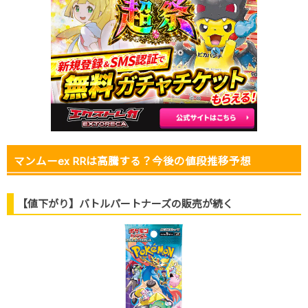
2025.12.25
30円未満
80円
-円
2025.12.15
30円未満
80円
-円
2025.12.5
30円未満
80円
-円
2025.11.25
30円未満
80円
-円
2025.11.15
30円未満
80円
-円
2025.11.5
30円未満
80円
-円
2025.10.25
30円未満
80円
-円
発売日初動
30円
120円
-円
マンムーex RRは高騰する？今後の値段推移予想
【値下がり】バトルパートナーズの販売が続く