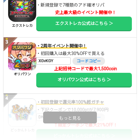
・新規登録で7種類のアド確オリパ
史上最大級のイベント開催中！
エクストレカ公式はこちら ＞
エクストレカ
・2周年イベント開催中！
・初回購入は最大30%OFFで買える
XGvKGY
コードコピー
上記招待コードで最大1,500coin
オリパワン
オリパワン公式はこちら ＞
・初回登録で還元率100%超ガチャ
・下記クーポンで10,000ptが7,900円
DNGBIF4X
コードコピー
もっと見る
↑限定クーポンで最大21%OFF！
どっかんトレカ
どっかんトレカ公式はこちら ＞