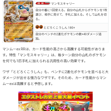
マンモスキャリー
自分の番に1回使える。自分の山札からポケモンを1枚
選び、相手に見せて、手札に加える。そして山札を切
る。
とどろくこうしん 180+
自分のベンチの2進化ポケモンの数×40ダメージ追
加。
マンムーex RRは、カード性能の高さから高騰する可能性がありま
す。特性「マンモスキャリー」は、毎ターン自分の山札のポケモン
を何でも1匹手札に加えられる汎用性の高い効果です。
ワザ「とどろくこうしん」も、ベンチに2進化ポケモンを並べると大
ダメージが出せる強力なワザです。そのため、カード性能からマン
ムーexは高騰すると予想します。