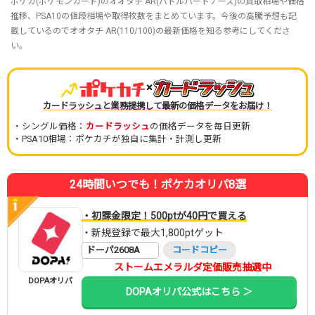
ポケカ(ポケモンカード)のオオタチ AR(バトルパートナーズ)の買取相場や価格
推移、PSA10の値段相場や取得枚数をまとめています。今後の高騰予想も記
載しているのでオオタチ AR(110/100)の最新価格を知る参考にしてくださ
い。
×
カードラッシュと業務提携して最新の価格データをお届け！
・シングル価格：
カードラッシュ
の価格データを毎日更新
・PSA10相場：ポケカチが独自に集計・計測し更新
24時間いつでも！ポケカオリパ8選
・初課金限定！500ptが40円で買える
・新規登録で最大1,800ptゲット
ドーパ2608A
コードコピー
ストームエメラルダ定価販売抽選中
DOPAオリパ
DOPAオリパ公式はこちら ＞