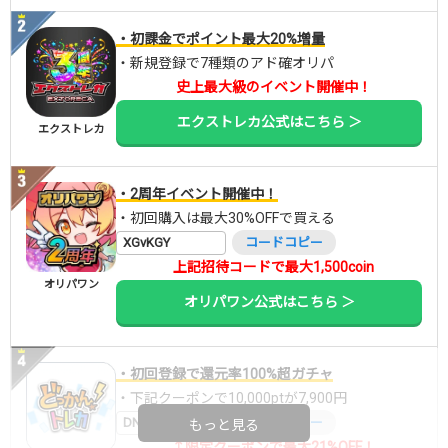
・初課金でポイント最大20%増量
・新規登録で7種類のアド確オリパ
史上最大級のイベント開催中！
エクストレカ公式はこちら ＞
エクストレカ
・2周年イベント開催中！
・初回購入は最大30%OFFで買える
XGvKGY
コードコピー
上記招待コードで最大1,500coin
オリパワン
オリパワン公式はこちら ＞
・初回登録で還元率100%超ガチャ
・下記クーポンで10,000ptが7,900円
DNGBIF4X
コードコピー
もっと見る
↑限定クーポンで最大21%OFF！