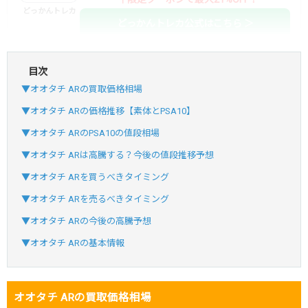
どっかんトレカ
どっかんトレカ公式はこちら ＞
目次
・初回購入は最大90%OFF
▼オオタチ ARの買取価格相場
・新規登録で6種類アド確解禁
SVGC7P
コードコピー
▼オオタチ ARの価格推移【素体とPSA10】
↑招待コードで最大2,000ptゲット
▼オオタチ ARのPSA10の値段相場
おりパンダ
おりパンダ公式はこちら ＞
▼オオタチ ARは高騰する？今後の値段推移予想
▼オオタチ ARを買うべきタイミング
・新規登録で6種類アド確解禁
▼オオタチ ARを売るべきタイミング
・1,000円で1,500coin買える
▼オオタチ ARの今後の高騰予想
小口で当たりやすい穴場オリパ
▼オオタチ ARの基本情報
オリパスタジアム公式はこちら ＞
オリパスタジアム
オオタチ ARの買取価格相場
・初回購入は500coinが50円