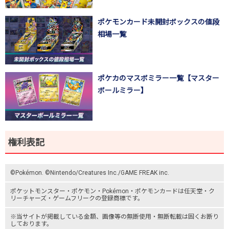
ポケモンカード未開封ボックスの値段
相場一覧
ポケカのマスボミラー一覧【マスター
ボールミラー】
権利表記
©Pokémon. ©Nintendo/Creatures Inc./GAME FREAK inc.
ポケットモンスター
・ポケモン・Pokémon・
ポケモンカード
は任天堂・
ク
リーチャーズ
・
ゲームフリーク
の登録商標です。
※当サイトが掲載している金額、画像等の無断使用・無断転載は固くお断り
しております。