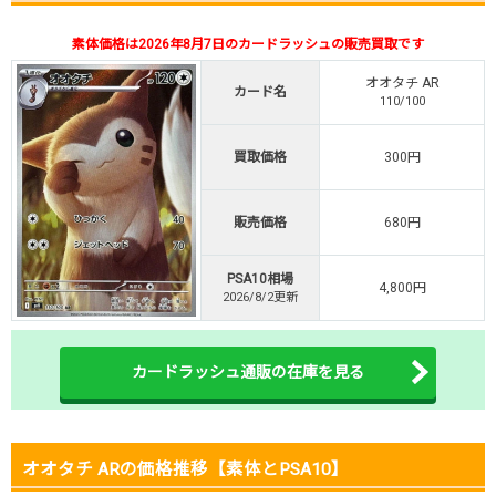
・新規限定！8種類の激熱オリパ
素体価格は2026年8月7日のカードラッシュの販売買取です
新規登録で無料100連できる
オリくじ公式はこちら ＞
オオタチ AR
カード名
オリくじ
110/100
買取価格
300円
・リリース1周年イベント開催中！
・新規登録で最大90%OFF
初回登録で4種類アド確解放
販売価格
680円
TORAオリパ公式はこちら ＞
TORAオリパ
PSA10相場
4,800円
2026/8/2更新
カードラッシュ通販の在庫を見る
オオタチ ARの価格推移【素体とPSA10】