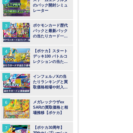
のパック開封シミュ
レーター
ポケモンカード歴代
パックと最新パック
の当たりカード一覧
【ポケカ】
【ポケカ】スタート
デッキ100 バトルコ
レクションの当たり
カードや買取価格相
場と番号
インフェルノXの当
たりランキングと買
取価格相場や封入率
【ポケカ】
メガレックウザex
SARの買取価格と相
場推移【ポケカ】
【ポケカ30周年】
30thセレブレーショ