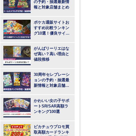
の予約・抽選最新情
報と対象店舗まとめ
ポケカ通販サイトお
すすめ比較ランキン
グ10選！優良サイト
で最も安いのはど
こ？
がんばリーリエはな
ぜ高い？高い理由と
値段推移
30周年セレブレーシ
ョンの予約・抽選最
新情報と対象店舗ま
とめ
かわいい女の子サポ
ートSR/SAR高額ラ
ンキング100選
ピカチュウプロモ買
取高額カードランキ