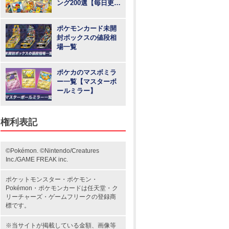
ング200選【毎日更
新】
ポケモンカード未開
封ボックスの値段相
場一覧
ポケカのマスボミラ
ー一覧【マスターボ
ールミラー】
権利表記
©Pokémon. ©Nintendo/Creatures
Inc./GAME FREAK inc.
ポケットモンスター
・ポケモン・
Pokémon・
ポケモンカード
は任天堂・
ク
リーチャーズ
・
ゲームフリーク
の登録商
標です。
※当サイトが掲載している金額、画像等