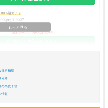
00%超ガチャ
00ptが7,900円
コードコピー
もっと見る
↑限定クーポンで最大21%OFF！
どっかんトレカ公式はこちら ＞
%OFF
アド確解禁
コードコピー
取価格相場
↑招待コードで最大2,000ptゲット
格推移
おりパンダ公式はこちら ＞
後の高騰予想
本情報
対応！
アド確解禁