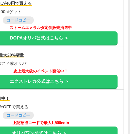
tが40円で買える
00ptゲット
コードコピー
ストームエメラルダ定価販売抽選中
DOPAオリパ公式はこちら ＞
最大20%増量
のアド確オリパ
史上最大級のイベント開催中！
エクストレカ公式はこちら ＞
催中！
%OFFで買える
コードコピー
上記招待コードで最大1,500coin
オリパワン公式はこちら ＞