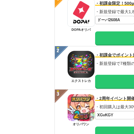
・初課金限定！500p
・新規登録で最大1,8
ドーパ2608A
DOPAオリパ
・初課金でポイント
・新規登録で7種類
エクストレカ
・2周年イベント開
・初回購入は最大30
XGvKGY
オリパワン