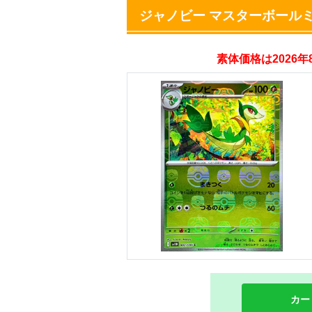
ジャノビー マスターボール
オリパスタジアム
素体価格は2026
・新規登録で無料10
・初回購入は500coi
オリくじ
・リリース1周年イ
・新規登録で最大90
TORAオリパ
カー