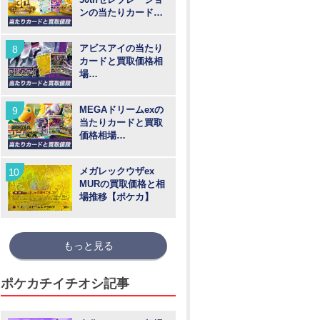
ンの当たりカードと
買取価格や高騰予
想！
アビスアイの当たり
カードと買取価格相
場
【MUR/SAR/SR/AR
】
MEGAドリームexの
当たりカードと買取
価格相場
【MUR/SAR/SR/MA/
AR】
メガレックウザex
MURの買取価格と相
場推移【ポケカ】
もっと見る
ポケカチイチオシ記事