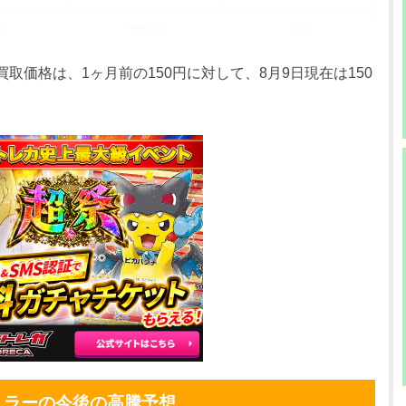
円
380円
-円
円
380円
-円
取価格は、1ヶ月前の150円に対して、8月9日現在は150
円
380円
-円
円
380円
-円
円
380円
-円
円
380円
-円
円
380円
-円
円
380円
-円
円
380円
-円
円
380円
-円
ミラーの今後の高騰予想