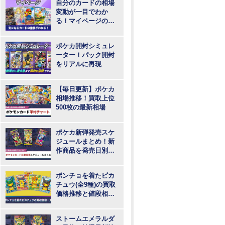
自分のカードの相場
変動が一目でわか
る！マイページの登
録・ログインはこち
らから
ポケカ開封シミュレ
ーター！パック開封
をリアルに再現
【毎日更新】ポケカ
相場推移！買取上位
500枚の最新相場
ポケカ新弾発売スケ
ジュールまとめ！新
作商品を発売日別に
紹介
ポンチョを着たピカ
チュウ(全9種)の買取
価格推移と値段相
場！PSA10の値段や
枚数
ストームエメラルダ