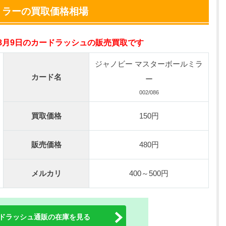
小口で当たりやすい穴場オリパ
ミラーの買取価格相場
オリパスタジアム公式はこちら ＞
年8月9日のカードラッシュの販売買取です
0連できる！
nが50円
ジャノビー マスターボールミラ
TVCM記念！激熱イベント開催中
カード名
ー
オリくじ公式はこちら ＞
002/086
買取価格
150円
ベント開催中！
%OFF
販売価格
480円
初回登録で4種類アド確解放
TORAオリパ公式はこちら ＞
メルカリ
400～500円
ドラッシュ通販の在庫を見る