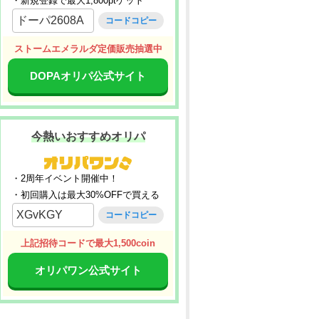
・新規登録で最大1,800ptゲット
ドーパ2608A
コードコピー
ストームエメラルダ定価販売抽選中
DOPAオリパ公式サイト
今熱いおすすめオリパ
・2周年イベント開催中！
・初回購入は最大30%OFFで買える
XGvKGY
コードコピー
上記招待コードで最大1,500coin
オリパワン公式サイト