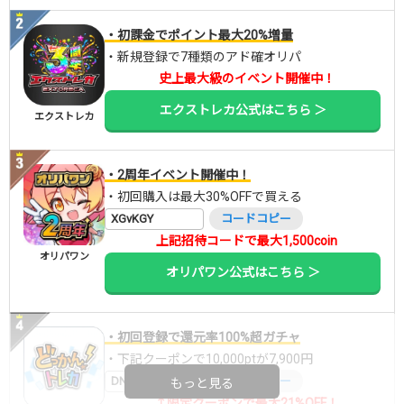
・初課金でポイント最大20%増量
・新規登録で7種類のアド確オリパ
史上最大級のイベント開催中！
エクストレカ公式はこちら ＞
エクストレカ
・2周年イベント開催中！
・初回購入は最大30%OFFで買える
XGvKGY
コードコピー
上記招待コードで最大1,500coin
オリパワン
オリパワン公式はこちら ＞
・初回登録で還元率100%超ガチャ
・下記クーポンで10,000ptが7,900円
DNGBIF4X
コードコピー
もっと見る
↑限定クーポンで最大21%OFF！