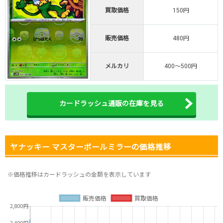
・新規限定！8種類の激熱オリパ
買取価格
150円
新規登録で無料100連できる
オリくじ公式はこちら ＞
販売価格
480円
オリくじ
メルカリ
400～500円
・リリース1周年イベント開催中！
・新規登録で最大90%OFF
初回登録で4種類アド確解放
カードラッシュ通販の在庫を見る
TORAオリパ公式はこちら ＞
TORAオリパ
ヤナッキー マスターボールミラーの価格推移
※価格推移はカードラッシュの金額を表示しています