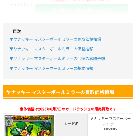
どっかんトレカ
どっかんトレカ公式はこちら ＞
目次
・初回購入は最大90%OFF
▼ヤナッキー マスターボールミラーの買取価格相場
・新規登録で6種類アド確解禁
SVGC7P
コードコピー
▼ヤナッキー マスターボールミラーの価格推移
↑招待コードで最大2,000ptゲット
▼ヤナッキー マスターボールミラーの今後の高騰予想
おりパンダ
おりパンダ公式はこちら ＞
▼ヤナッキー マスターボールミラーの基本情報
・新規登録で6種類アド確解禁
ヤナッキー マスターボールミラーの買取価格相場
・1,000円で1,500coin買える
小口で当たりやすい穴場オリパ
素体価格は2026年8月7日のカードラッシュの販売買取です
オリパスタジアム公式はこちら ＞
オリパスタジアム
ヤナッキー マスターボー
カード名
ルミラー
005/086
・初回購入は500coinが50円