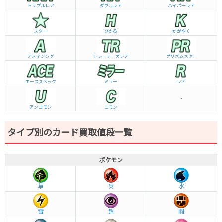
トリプルレア
ダブルレア
ハイパーレア
スター
ひかる
かがやく
アメイジング
トレーナーズレア
プリズムスター
エーススペック
ミラー
レア
-
アンコモン
コモン
タイプ別のカード買取値段一覧
ポケモン
草
炎
水
雷
超
闘