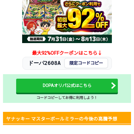
2025.12.5
50円
380円
-円
2025.11.25
50円
380円
-円
2025.11.15
50円
380円
-円
2025.11.5
50円
380円
-円
2025.10.25
50円
380円
-円
発売日初動
500円
2,480円
2,300～2,600円
最大92%OFFクーポンはこちら↓
ドーパ2608A
限定コードコピー
DOPAオリパ公式はこちら
コードコピーしてお得に利用しよう！
ヤナッキー マスターボールミラーの今後の高騰予想