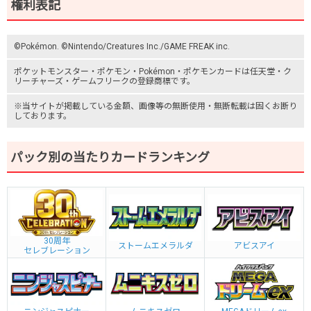
権利表記
©Pokémon. ©Nintendo/Creatures Inc./GAME FREAK inc.
ポケットモンスター
・ポケモン・Pokémon・
ポケモンカード
は任天堂・
ク
リーチャーズ
・
ゲームフリーク
の登録商標です。
※当サイトが掲載している金額、画像等の無断使用・無断転載は固くお断り
しております。
パック別の当たりカードランキング
30周年
ストームエメラルダ
アビスアイ
セレブレーション