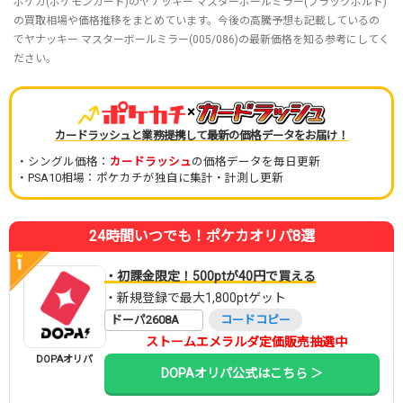
ポケカ(ポケモンカード)のヤナッキー マスターボールミラー(ブラックボルト)
の買取相場や価格推移をまとめています。今後の高騰予想も記載しているの
でヤナッキー マスターボールミラー(005/086)の最新価格を知る参考にしてく
ださい。
×
カードラッシュと業務提携して最新の価格データをお届け！
・シングル価格：
カードラッシュ
の価格データを毎日更新
・PSA10相場：ポケカチが独自に集計・計測し更新
24時間いつでも！ポケカオリパ8選
・初課金限定！500ptが40円で買える
・新規登録で最大1,800ptゲット
ドーパ2608A
コードコピー
ストームエメラルダ定価販売抽選中
DOPAオリパ
DOPAオリパ公式はこちら ＞