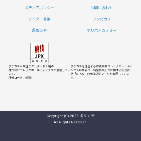
メディアポリシー
お問い合わせ
ライター募集
ワンピカチ
遊戯カチ
オリパアカデミー
ポケカチは東証スタンダード上場の
ポケカチを運営する株式会社コレックホールディ
株式会社コレックホールディングスが運営してい
ングスは
景表法・特定商取引法に関する認定資
ます。
格「KTAA」の団体認証マークを取得していま
証券コード：6578
す。
Copyright (C) 2026 ポケカチ
All Rights Reserved.