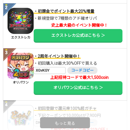
・初課金でポイント最大20%増量
・新規登録で7種類のアド確オリパ
史上最大級のイベント開催中！
エクストレカ公式はこちら ＞
エクストレカ
・2周年イベント開催中！
・初回購入は最大30%OFFで買える
XGvKGY
コードコピー
上記招待コードで最大1,500coin
オリパワン
オリパワン公式はこちら ＞
・初回登録で還元率100%超ガチャ
・下記クーポンで10,000ptが7,900円
DNGBIF4X
コードコピー
もっと見る
↑限定クーポンで最大21%OFF！