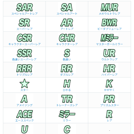
スペシャルアートレア
スペシャルアート
メガウルトラレア
スーパーレア
アートレア
ビーダブリュー
レア
キャラクタースーパーレア
キャラクターレア
マスターボールミラー
色違いスーパーレア
色違い
ウルトラレア
トリプルレア
ダブルレア
ハイパーレア
スター
ひかる
かがやく
アメイジング
トレーナーズレア
プリズムスター
エーススペック
ミラー
レア
-