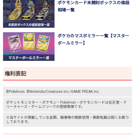
ポケモンカード未開封ボックスの値段
相場一覧
ポケカのマスボミラー一覧【マスター
ボールミラー】
権利表記
©Pokémon. ©Nintendo/Creatures Inc./GAME FREAK inc.
ポケットモンスター
・ポケモン・Pokémon・
ポケモンカード
は任天堂・
ク
リーチャーズ
・
ゲームフリーク
の登録商標です。
※当サイトが掲載している金額、画像等の無断使用・無断転載は固くお断り
しております。