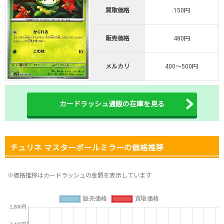
・新規限定！8種類の激熱オリパ
買取価格
150円
新規登録で無料100連できる
オリくじ公式はこちら ＞
販売価格
480円
オリくじ
メルカリ
400～500円
・リリース1周年イベント開催中！
・新規登録で最大90%OFF
初回登録で4種類アド確解放
カードラッシュ通販の在庫を見る
TORAオリパ公式はこちら ＞
TORAオリパ
チュリネ マスターボールミラーの価格推移
※価格推移はカードラッシュの金額を表示しています