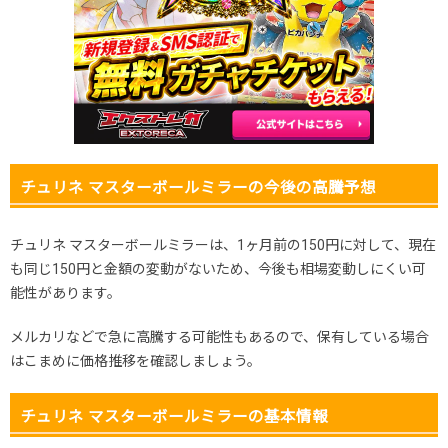
2025.12.5
50円
380円
-円
2025.11.25
50円
380円
-円
2025.11.15
50円
380円
-円
2025.11.5
50円
380円
-円
2025.10.25
50円
380円
-円
発売日初動
500円
2,480円
2,300～2,600円
チュリネ マスターボールミラーの今後の高騰予想
チュリネ マスターボールミラーは、1ヶ月前の150円に対して、現在
も同じ150円と金額の変動がないため、今後も相場変動しにくい可
能性があります。
メルカリなどで急に高騰する可能性もあるので、保有している場合
はこまめに価格推移を確認しましょう。
チュリネ マスターボールミラーの基本情報