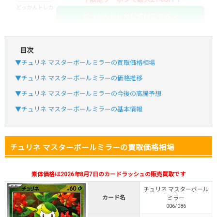
どっかんトレカ
どっかんトレカ公式はこちら ＞
目次
・初回購入は最大90%OFF
▼チュリネ マスターボールミラーの買取価格相場
・新規登録で6種類アド確解禁
SVGC7P
コードコピー
▼チュリネ マスターボールミラーの価格推移
↑招待コードで最大2,000ptゲット
▼チュリネ マスターボールミラーの今後の高騰予想
おりパンダ
おりパンダ公式はこちら ＞
▼チュリネ マスターボールミラーの基本情報
・新規登録で6種類アド確解禁
チュリネ マスターボールミラーの買取価格相場
・1,000円で1,500coin買える
小口で当たりやすい穴場オリパ
素体価格は2026年8月7日のカードラッシュの販売買取です
オリパスタジアム公式はこちら ＞
オリパスタジアム
チュリネ マスターボール
カード名
ミラー
006/086
・初回購入は500coinが50円