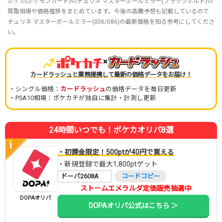
ポケカ(ポケモンカード)のチュリネ マスターボールミラー(ブラックボルト)の
買取相場や価格推移をまとめています。今後の高騰予想も記載しているので
チュリネ マスターボールミラー(006/086)の最新価格を知る参考にしてくださ
い。
×
カードラッシュと業務提携して最新の価格データをお届け！
・シングル価格：
カードラッシュ
の価格データを毎日更新
・PSA10相場：ポケカチが独自に集計・計測し更新
24時間いつでも！ポケカオリパ8選
・初課金限定！500ptが40円で買える
・新規登録で最大1,800ptゲット
ドーパ2608A
コードコピー
ストームエメラルダ定価販売抽選中
DOPAオリパ
DOPAオリパ公式はこちら ＞