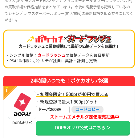
ポケカ(ポケモンカード)のシャンデラ マスターボールミラー(ブラックボルト)
の買取相場や価格推移をまとめています。今後の高騰予想も記載しているの
でシャンデラ マスターボールミラー(017/086)の最新価格を知る参考にしてく
ださい。
×
カードラッシュと業務提携して最新の価格データをお届け！
・シングル価格：
カードラッシュ
の価格データを毎日更新
・PSA10相場：ポケカチが独自に集計・計測し更新
24時間いつでも！ポケカオリパ8選
・初課金限定！500ptが40円で買える
・新規登録で最大1,800ptゲット
ドーパ2608A
コードコピー
ストームエメラルダ定価販売抽選中
DOPAオリパ
DOPAオリパ公式はこちら ＞