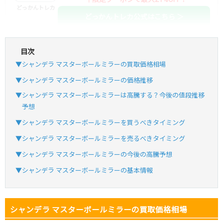
どっかんトレカ
どっかんトレカ公式はこちら ＞
目次
・初回購入は最大90%OFF
▼シャンデラ マスターボールミラーの買取価格相場
・新規登録で6種類アド確解禁
SVGC7P
コードコピー
▼シャンデラ マスターボールミラーの価格推移
↑招待コードで最大2,000ptゲット
▼シャンデラ マスターボールミラーは高騰する？今後の値段推移
おりパンダ
おりパンダ公式はこちら ＞
予想
▼シャンデラ マスターボールミラーを買うべきタイミング
▼シャンデラ マスターボールミラーを売るべきタイミング
・新規登録で6種類アド確解禁
・1,000円で1,500coin買える
▼シャンデラ マスターボールミラーの今後の高騰予想
小口で当たりやすい穴場オリパ
▼シャンデラ マスターボールミラーの基本情報
オリパスタジアム公式はこちら ＞
オリパスタジアム
シャンデラ マスターボールミラーの買取価格相場
・初回購入は500coinが50円