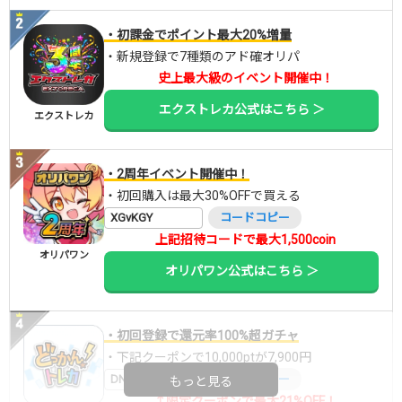
・初課金でポイント最大20%増量
・新規登録で7種類のアド確オリパ
史上最大級のイベント開催中！
エクストレカ公式はこちら ＞
エクストレカ
・2周年イベント開催中！
・初回購入は最大30%OFFで買える
XGvKGY
コードコピー
上記招待コードで最大1,500coin
オリパワン
オリパワン公式はこちら ＞
・初回登録で還元率100%超ガチャ
・下記クーポンで10,000ptが7,900円
DNGBIF4X
コードコピー
もっと見る
↑限定クーポンで最大21%OFF！