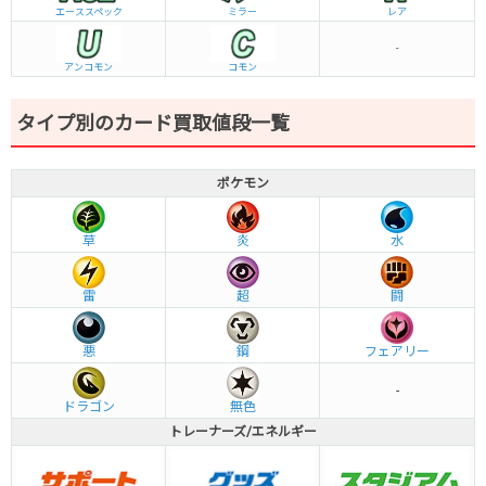
エーススペック
ミラー
レア
-
アンコモン
コモン
タイプ別のカード買取値段一覧
ポケモン
草
炎
水
雷
超
闘
悪
鋼
フェアリー
-
ドラゴン
無色
トレーナーズ/エネルギー