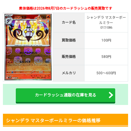
・新規限定！8種類の激熱オリパ
素体価格は2026年8月7日のカードラッシュの販売買取です
新規登録で無料100連できる
シャンデラ マスターボー
オリくじ公式はこちら ＞
カード名
ルミラー
オリくじ
017/086
買取価格
100円
・リリース1周年イベント開催中！
・新規登録で最大90%OFF
販売価格
580円
初回登録で4種類アド確解放
TORAオリパ公式はこちら ＞
TORAオリパ
メルカリ
500～600円
カードラッシュ通販の在庫を見る
シャンデラ マスターボールミラーの価格推移