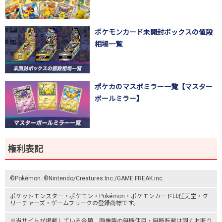
ポケモンカード未開封ボックスの値段
相場一覧
ポケカのマスボミラー一覧【マスター
ボールミラー】
権利表記
©Pokémon. ©Nintendo/Creatures Inc./GAME FREAK inc.
ポケットモンスター
・ポケモン・Pokémon・
ポケモンカード
は任天堂・
ク
リーチャーズ
・
ゲームフリーク
の登録商標です。
※当サイトが掲載している金額、画像等の無断使用・無断転載は固くお断り