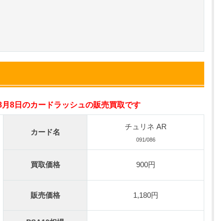
小口で当たりやすい穴場オリパ
オリパスタジアム公式はこちら ＞
0連できる！
nが50円
TVCM記念！激熱イベント開催中
オリくじ公式はこちら ＞
年8月8日のカードラッシュの販売買取です
ベント開催中！
チュリネ AR
カード名
%OFF
091/086
初回登録で4種類アド確解放
TORAオリパ公式はこちら ＞
買取価格
900円
販売価格
1,180円