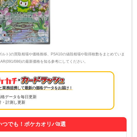
クボルト)の買取相場や価格推移、PSA10の値段相場や取得枚数をまとめていま
(091/086)の最新価格を知る参考にしてください。
×
と業務提携して最新の価格データをお届け！
価格データを毎日更新
計・計測し更新
いつでも！ポケカオリパ8選