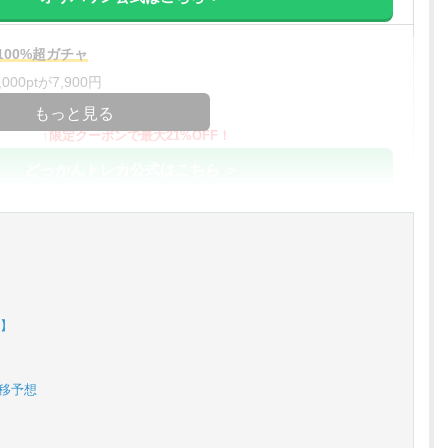
00%超ガチャ
00ptが7,900円
コードコピー
もっと見る
↑限定クーポンで最大21%OFF！
どっかんトレカ公式はこちら ＞
%OFF
アド確解禁
コードコピー
↑招待コードで最大2,000ptゲット
0】
おりパンダ公式はこちら ＞
推移予想
対応！
アド確解禁