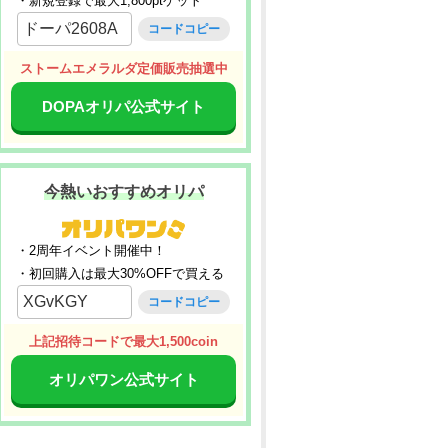
・新規登録で最大1,800ptゲット
ドーパ2608A
コードコピー
ストームエメラルダ定価販売抽選中
DOPAオリパ公式サイト
今熱いおすすめオリパ
・2周年イベント開催中！
・初回購入は最大30%OFFで買える
XGvKGY
コードコピー
上記招待コードで最大1,500coin
オリパワン公式サイト