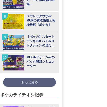
場
【MUR/SAR/SR/AR
】
メガレックウザex
MURの買取価格と相
場推移【ポケカ】
【ポケカ】スタート
デッキ100 バトルコ
レクションの当たり
カードや買取価格相
場と番号
MEGAドリームexの
パック開封シミュレ
ーター
もっと見る
ポケカチイチオシ記事