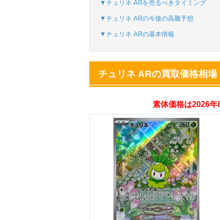
▼チュリネ ARを売るべきタイミング
▼チュリネ ARの今後の高騰予想
オリパスタジアム
▼チュリネ ARの基本情報
・新規登録で無料10
・初回購入は500coi
チュリネ ARの買取価格相場
オリくじ
素体価格は2026
・リリース1周年イ
・新規登録で最大90
TORAオリパ