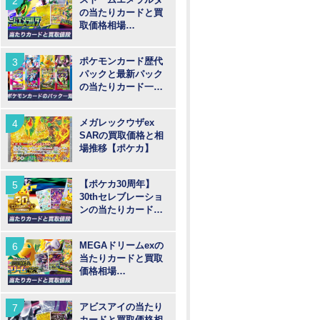
の当たりカードと買
取価格相場
【MUR/SAR/SR/AR
】
ポケモンカード歴代
パックと最新パック
の当たりカード一覧
【ポケカ】
メガレックウザex
SARの買取価格と相
場推移【ポケカ】
【ポケカ30周年】
30thセレブレーショ
ンの当たりカードと
買取価格や高騰予
想！
MEGAドリームexの
当たりカードと買取
価格相場
【MUR/SAR/SR/MA/
AR】
アビスアイの当たり
カードと買取価格相