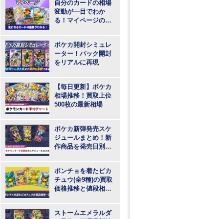
自分のカードの相場
変動が一目でわか
る！マイページの登
録・ログインはこち
らから
ポケカ開封シミュレ
ーター！パック開封
をリアルに再現
【毎日更新】ポケカ
相場推移！買取上位
500枚の最新相場
ポケカ新弾発売スケ
ジュールまとめ！新
作商品を発売日別に
紹介
ポンチョを着たピカ
チュウ(全9種)の買取
価格推移と値段相
場！PSA10の値段や
枚数
ストームエメラルダ