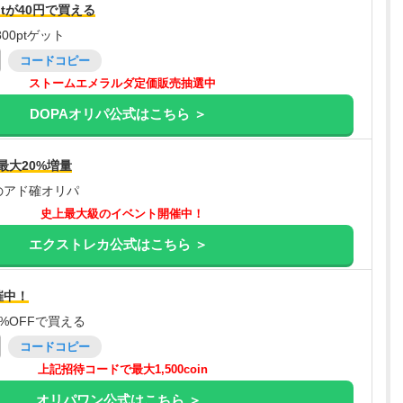
tが40円で買える
00ptゲット
コードコピー
ストームエメラルダ定価販売抽選中
DOPAオリパ公式はこちら ＞
最大20%増量
のアド確オリパ
史上最大級のイベント開催中！
エクストレカ公式はこちら ＞
催中！
%OFFで買える
コードコピー
上記招待コードで最大1,500coin
オリパワン公式はこちら ＞