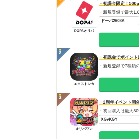
・初課金限定！500p
・新規登録で最大1,8
ドーパ2608A
DOPAオリパ
・初課金でポイント
・新規登録で7種類
エクストレカ
・2周年イベント開
・初回購入は最大30
XGvKGY
オリパワン