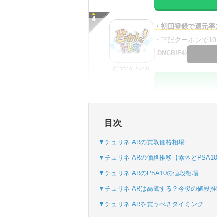
・初回登録で還元率1
・下記クーポンで10,0
DNGBIF4X
どっかんトレカ
・初回購入は最大90
目次
・新規登録で6種類
SVGC7P
▼チュリネ ARの買取価格相場
おりパンダ
▼チュリネ ARの価格推移【素体とPSA1
▼チュリネ ARのPSA10の値段相場
▼チュリネ ARは高騰する？今後の値段
・atone・ペイディ
▼チュリネ ARを買うべきタイミング
・新規登録で6種類