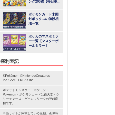
ング200選【毎日更
新】
ポケモンカード未開
封ボックスの値段相
場一覧
ポケカのマスボミラ
ー一覧【マスターボ
ールミラー】
権利表記
©Pokémon. ©Nintendo/Creatures
Inc./GAME FREAK inc.
ポケットモンスター
・ポケモン・
Pokémon・
ポケモンカード
は任天堂・
ク
リーチャーズ
・
ゲームフリーク
の登録商
標です。
※当サイトが掲載している金額、画像等