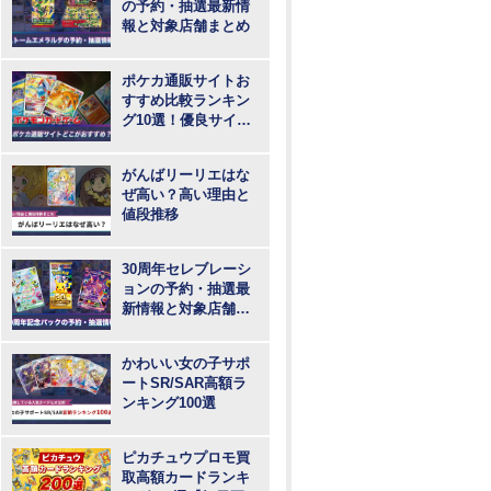
の予約・抽選最新情
報と対象店舗まとめ
ポケカ通販サイトお
すすめ比較ランキン
グ10選！優良サイト
で最も安いのはど
こ？
がんばリーリエはな
ぜ高い？高い理由と
値段推移
30周年セレブレーシ
ョンの予約・抽選最
新情報と対象店舗ま
とめ
かわいい女の子サポ
ートSR/SAR高額ラ
ンキング100選
ピカチュウプロモ買
取高額カードランキ