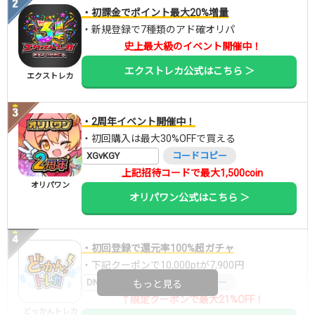
・初課金でポイント最大20%増量
・新規登録で7種類のアド確オリパ
史上最大級のイベント開催中！
エクストレカ公式はこちら ＞
エクストレカ
・2周年イベント開催中！
・初回購入は最大30%OFFで買える
XGvKGY
コードコピー
上記招待コードで最大1,500coin
オリパワン
オリパワン公式はこちら ＞
・初回登録で還元率100%超ガチャ
・下記クーポンで10,000ptが7,900円
DNGBIF4X
コードコピー
もっと見る
↑限定クーポンで最大21%OFF！
どっかんトレカ