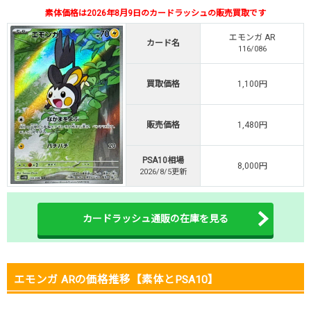
素体価格は2026年8月9日のカードラッシュの販売買取です
TVCM記念！激熱イベント開催中
オリくじ公式はこちら ＞
エモンガ AR
カード名
オリくじ
116/086
買取価格
1,100円
・リリース1周年イベント開催中！
・新規登録で最大90%OFF
初回登録で4種類アド確解放
販売価格
1,480円
TORAオリパ公式はこちら ＞
TORAオリパ
PSA10相場
8,000円
2026/8/5更新
カードラッシュ通販の在庫を見る
エモンガ ARの価格推移【素体とPSA10】