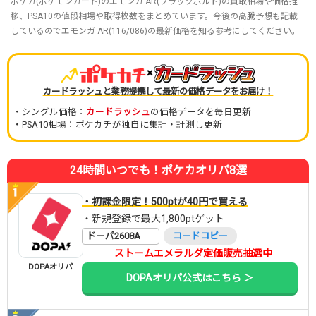
ポケカ(ポケモンカード)のエモンガ AR(ブラックボルト)の買取相場や価格推
移、PSA10の値段相場や取得枚数をまとめています。今後の高騰予想も記載
しているのでエモンガ AR(116/086)の最新価格を知る参考にしてください。
×
カードラッシュと業務提携して最新の価格データをお届け！
・シングル価格：
カードラッシュ
の価格データを毎日更新
・PSA10相場：ポケカチが独自に集計・計測し更新
24時間いつでも！ポケカオリパ8選
・初課金限定！500ptが40円で買える
・新規登録で最大1,800ptゲット
ドーパ2608A
コードコピー
ストームエメラルダ定価販売抽選中
DOPAオリパ
DOPAオリパ公式はこちら ＞