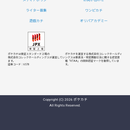
メディアポリシー
お問い合わせ
ライター募集
ワンピカチ
遊戯カチ
オリパアカデミー
ポケカチは東証スタンダード上場の
ポケカチを運営する株式会社コレックホールディ
株式会社コレックホールディングスが運営してい
ングスは
景表法・特定商取引法に関する認定資
ます。
格「KTAA」の団体認証マークを取得していま
証券コード：6578
す。
Copyright (C) 2026 ポケカチ
All Rights Reserved.