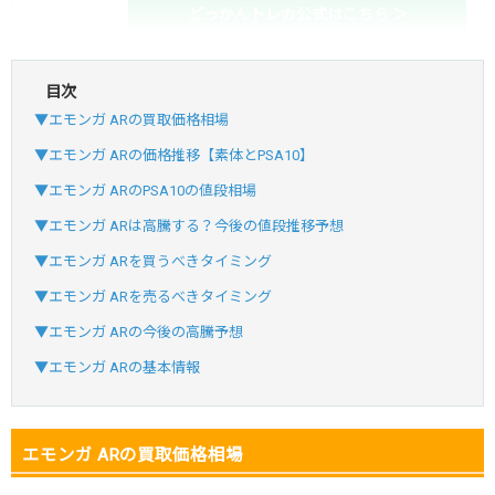
どっかんトレカ公式はこちら ＞
目次
・初回購入は最大90%OFF
▼エモンガ ARの買取価格相場
・新規登録で6種類アド確解禁
SVGC7P
コードコピー
▼エモンガ ARの価格推移【素体とPSA10】
↑招待コードで最大2,000ptゲット
▼エモンガ ARのPSA10の値段相場
おりパンダ
おりパンダ公式はこちら ＞
▼エモンガ ARは高騰する？今後の値段推移予想
▼エモンガ ARを買うべきタイミング
・atone・ペイディ対応！
▼エモンガ ARを売るべきタイミング
・新規登録で6種類アド確解禁
▼エモンガ ARの今後の高騰予想
小口で当たりやすい穴場オリパ
▼エモンガ ARの基本情報
オリパスタジアム公式はこちら ＞
オリパスタジアム
エモンガ ARの買取価格相場
・新規登録で無料100連できる！
・初回購入は500coinが50円