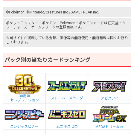
©Pokémon. ©Nintendo/Creatures Inc./GAME FREAK inc.
ポケットモンスター
・ポケモン・Pokémon・
ポケモンカード
は任天堂・
ク
リーチャーズ
・
ゲームフリーク
の登録商標です。
※当サイトが掲載している金額、画像等の無断使用・無断転載は固くお断り
しております。
パック別の当たりカードランキング
30周年
ストームエメラルダ
アビスアイ
セレブレーション
ニンジャスピナー
ムニキスゼロ
MEGAドリームex