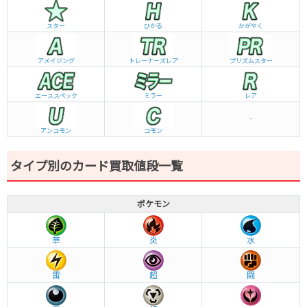
スター
ひかる
かがやく
アメイジング
トレーナーズレア
プリズムスター
エーススペック
ミラー
レア
-
アンコモン
コモン
タイプ別のカード買取値段一覧
ポケモン
草
炎
水
雷
超
闘