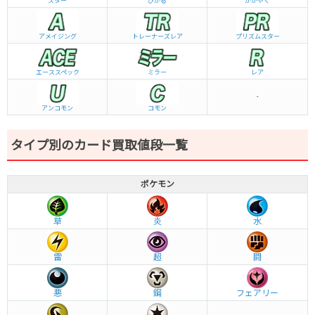
スター
ひかる
かがやく
アメイジング
トレーナーズレア
プリズムスター
エーススペック
ミラー
レア
-
アンコモン
コモン
タイプ別のカード買取値段一覧
ポケモン
草
炎
水
雷
超
闘
悪
鋼
フェアリー