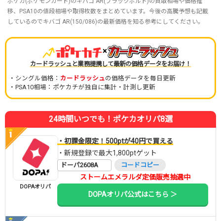
ポケカ(ポケモンカード)のキバゴ AR(ブラックボルト)の買取相場や価格推
移、PSA10の値段相場や取得枚数をまとめています。今後の高騰予想も記載
しているのでキバゴ AR(150/086)の最新価格を知る参考にしてください。
×
カードラッシュと業務提携して最新の価格データをお届け！
・シングル価格：
カードラッシュ
の価格データを毎日更新
・PSA10相場：ポケカチが独自に集計・計測し更新
24時間いつでも！ポケカオリパ8選
・初課金限定！500ptが40円で買える
・新規登録で最大1,800ptゲット
ドーパ2608A
コードコピー
ストームエメラルダ定価販売抽選中
DOPAオリパ
DOPAオリパ公式はこちら ＞