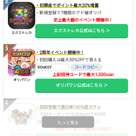
・初課金でポイント最大20%増量
・新規登録で7種類のアド確オリパ
史上最大級のイベント開催中！
エクストレカ公式はこちら ＞
エクストレカ
・2周年イベント開催中！
・初回購入は最大30%OFFで買える
XGvKGY
コードコピー
上記招待コードで最大1,500coin
オリパワン
オリパワン公式はこちら ＞
・初回登録で還元率100%超ガチャ
・下記クーポンで10,000ptが7,900円
DNGBIF4X
コードコピー
もっと見る
↑限定クーポンで最大21%OFF！
どっかんトレカ