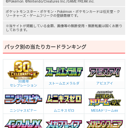
©Pokémon. ©Nintendo/Creatures Inc./GAME FREAK inc.
ポケットモンスター
・ポケモン・Pokémon・
ポケモンカード
は任天堂・
ク
リーチャーズ
・
ゲームフリーク
の登録商標です。
※当サイトが掲載している金額、画像等の無断使用・無断転載は固くお断り
しております。
パック別の当たりカードランキング
30周年
ストームエメラルダ
アビスアイ
セレブレーション
ニンジャスピナー
ムニキスゼロ
MEGAドリームex