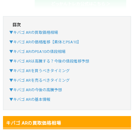
どっかんトレカ公式はこちら ＞
目次
・初回購入は最大90%OFF
▼キバゴ ARの買取価格相場
・新規登録で6種類アド確解禁
SVGC7P
コードコピー
▼キバゴ ARの価格推移【素体とPSA10】
↑招待コードで最大2,000ptゲット
▼キバゴ ARのPSA10の値段相場
おりパンダ
おりパンダ公式はこちら ＞
▼キバゴ ARは高騰する？今後の値段推移予想
▼キバゴ ARを買うべきタイミング
・atone・ペイディ対応！
▼キバゴ ARを売るべきタイミング
・新規登録で6種類アド確解禁
▼キバゴ ARの今後の高騰予想
小口で当たりやすい穴場オリパ
▼キバゴ ARの基本情報
オリパスタジアム公式はこちら ＞
オリパスタジアム
キバゴ ARの買取価格相場
・新規登録で無料100連できる！
・初回購入は500coinが50円