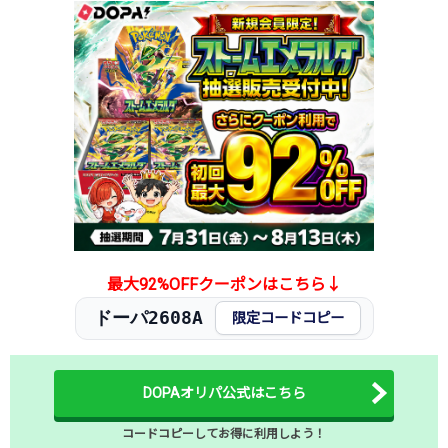
2026.1.15
400円
680円
-円
2026.1.5
400円
680円
-円
2025.12.25
300円
580円
-円
2025.12.15
300円
580円
-円
2025.12.5
300円
580円
-円
2025.11.25
300円
580円
-円
2025.11.15
300円
580円
-円
2025.11.5
300円
580円
-円
2025.10.25
300円
580円
-円
発売日初動
150円
780円
-円
最大92%OFFクーポンはこちら↓
ドーパ2608A
限定コードコピー
DOPAオリパ公式はこちら
コードコピーしてお得に利用しよう！