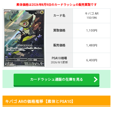
素体価格は2026年8月9日のカードラッシュの販売買取です
TVCM記念！激熱イベント開催中
オリくじ公式はこちら ＞
キバゴ AR
カード名
オリくじ
150/086
買取価格
1,100円
・リリース1周年イベント開催中！
・新規登録で最大90%OFF
初回登録で4種類アド確解放
販売価格
1,480円
TORAオリパ公式はこちら ＞
TORAオリパ
PSA10相場
6,400円
2026/8/5更新
カードラッシュ通販の在庫を見る
キバゴ ARの価格推移【素体とPSA10】