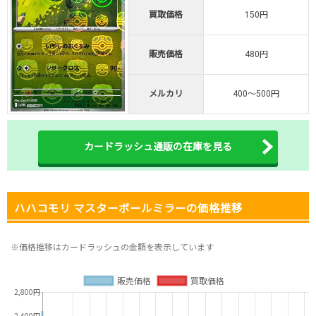
・初回購入は500coinが50円
買取価格
150円
TVCM記念！激熱イベント開催中
オリくじ公式はこちら ＞
販売価格
480円
オリくじ
メルカリ
400～500円
・リリース1周年イベント開催中！
・新規登録で最大90%OFF
初回登録で4種類アド確解放
カードラッシュ通販の在庫を見る
TORAオリパ公式はこちら ＞
TORAオリパ
ハハコモリ マスターボールミラーの価格推移
※価格推移はカードラッシュの金額を表示しています