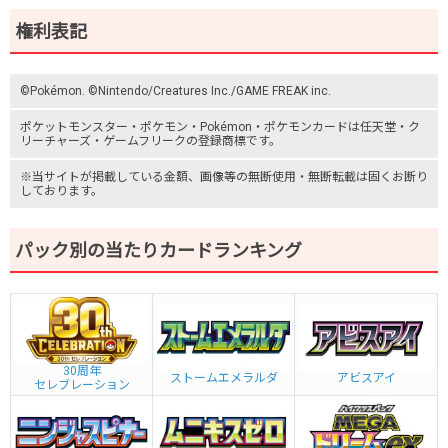
権利表記
©Pokémon. ©Nintendo/Creatures Inc./GAME FREAK inc.
ポケットモンスター
・ポケモン・Pokémon・
ポケモンカード
は任天堂・
ク
リーチャーズ
・
ゲームフリーク
の登録商標です。
※当サイトが掲載している金額、画像等の無断使用・無断転載は固くお断り
しております。
パック別の当たりカードランキング
30周年
ストームエメラルダ
アビスアイ
セレブレーション