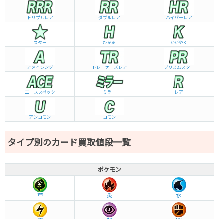
トリプルレア
ダブルレア
ハイパーレア
スター
ひかる
かがやく
アメイジング
トレーナーズレア
プリズムスター
エーススペック
ミラー
レア
-
アンコモン
コモン
タイプ別のカード買取値段一覧
ポケモン
草
炎
水