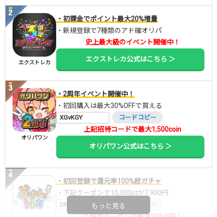
・初課金でポイント最大20%増量
・新規登録で7種類のアド確オリパ
史上最大級のイベント開催中！
エクストレカ公式はこちら ＞
エクストレカ
・2周年イベント開催中！
・初回購入は最大30%OFFで買える
XGvKGY
コードコピー
上記招待コードで最大1,500coin
オリパワン
オリパワン公式はこちら ＞
・初回登録で還元率100%超ガチャ
・下記クーポンで10,000ptが7,900円
DNGBIF4X
コードコピー
もっと見る
↑限定クーポンで最大21%OFF！