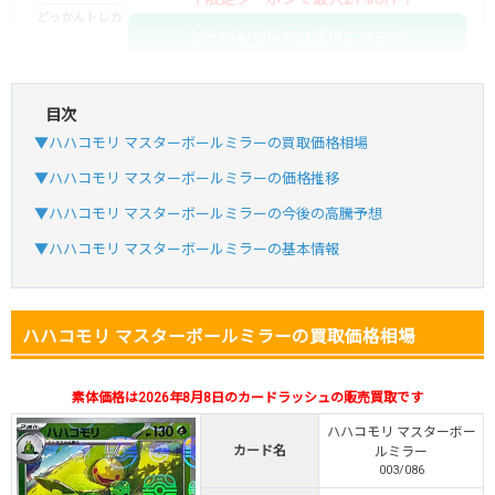
どっかんトレカ
どっかんトレカ公式はこちら ＞
目次
・初回購入は最大90%OFF
▼ハハコモリ マスターボールミラーの買取価格相場
・新規登録で6種類アド確解禁
SVGC7P
コードコピー
▼ハハコモリ マスターボールミラーの価格推移
↑招待コードで最大2,000ptゲット
▼ハハコモリ マスターボールミラーの今後の高騰予想
おりパンダ
おりパンダ公式はこちら ＞
▼ハハコモリ マスターボールミラーの基本情報
・atone・ペイディ対応！
ハハコモリ マスターボールミラーの買取価格相場
・新規登録で6種類アド確解禁
小口で当たりやすい穴場オリパ
素体価格は2026年8月8日のカードラッシュの販売買取です
オリパスタジアム公式はこちら ＞
オリパスタジアム
ハハコモリ マスターボー
カード名
ルミラー
003/086
・新規登録で無料100連できる！