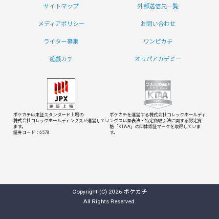
サイトマップ
外部送信先一覧
メディアポリシー
お問い合わせ
ライター募集
ワンピカチ
遊戯カチ
オリパアカデミー
ポケカチは東証スタンダード上場の
ポケカチを運営する株式会社コレックホールディ
株式会社コレックホールディングスが運営してい
ングスは
景表法・特定商取引法に関する認定資
ます。
格「KTAA」の団体認証マークを取得していま
証券コード：6578
す。
Copyright (C) 2026 ポケカチ
All Rights Reserved.