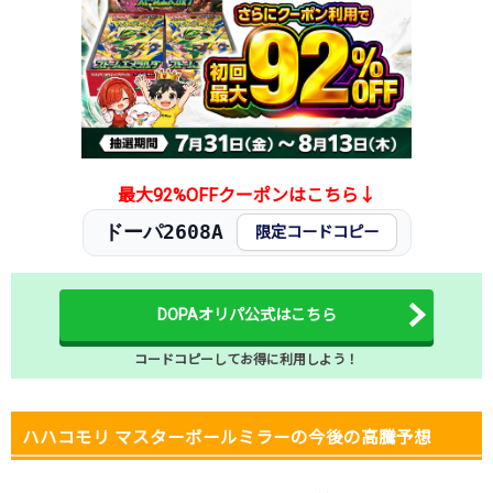
2025.12.5
50円
380円
-円
2025.11.25
50円
380円
-円
2025.11.15
50円
380円
-円
2025.11.5
50円
380円
-円
2025.10.25
50円
380円
-円
発売日初動
500円
2,480円
2,300～2,600円
最大92%OFFクーポンはこちら↓
ドーパ2608A
限定コードコピー
DOPAオリパ公式はこちら
コードコピーしてお得に利用しよう！
ハハコモリ マスターボールミラーの今後の高騰予想