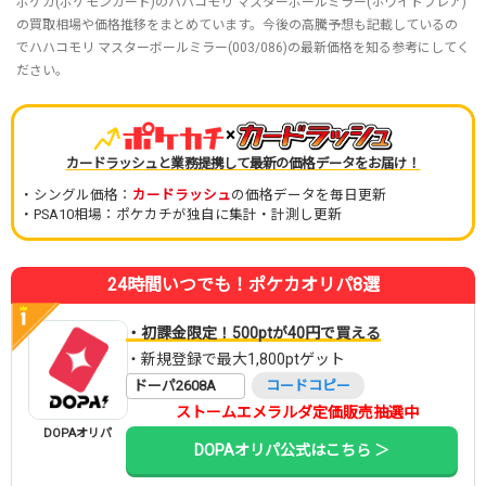
ポケカ(ポケモンカード)のハハコモリ マスターボールミラー(ホワイトフレア)
の買取相場や価格推移をまとめています。今後の高騰予想も記載しているの
でハハコモリ マスターボールミラー(003/086)の最新価格を知る参考にしてく
ださい。
×
カードラッシュと業務提携して最新の価格データをお届け！
・シングル価格：
カードラッシュ
の価格データを毎日更新
・PSA10相場：ポケカチが独自に集計・計測し更新
24時間いつでも！ポケカオリパ8選
・初課金限定！500ptが40円で買える
・新規登録で最大1,800ptゲット
ドーパ2608A
コードコピー
ストームエメラルダ定価販売抽選中
DOPAオリパ
DOPAオリパ公式はこちら ＞