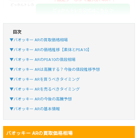
どっかんトレカ
どっかんトレカ公式はこちら ＞
目次
・初回購入は最大90%OFF
▼バオッキー ARの買取価格相場
・新規登録で6種類アド確解禁
SVGC7P
コードコピー
▼バオッキー ARの価格推移【素体とPSA10】
↑招待コードで最大2,000ptゲット
▼バオッキー ARのPSA10の値段相場
おりパンダ
おりパンダ公式はこちら ＞
▼バオッキー ARは高騰する？今後の値段推移予想
▼バオッキー ARを買うべきタイミング
・atone・ペイディ対応！
▼バオッキー ARを売るべきタイミング
・新規登録で6種類アド確解禁
▼バオッキー ARの今後の高騰予想
小口で当たりやすい穴場オリパ
▼バオッキー ARの基本情報
オリパスタジアム公式はこちら ＞
オリパスタジアム
バオッキー ARの買取価格相場
・新規登録で無料100連できる！