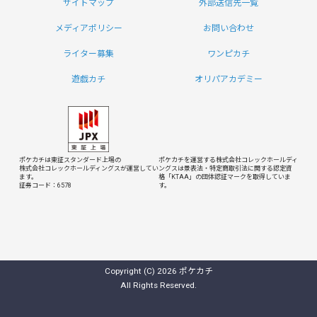
サイトマップ
外部送信先一覧
メディアポリシー
お問い合わせ
ライター募集
ワンピカチ
遊戯カチ
オリパアカデミー
ポケカチは東証スタンダード上場の
ポケカチを運営する株式会社コレックホールディ
株式会社コレックホールディングスが運営してい
ングスは
景表法・特定商取引法に関する認定資
ます。
格「KTAA」の団体認証マークを取得していま
証券コード：6578
す。
Copyright (C) 2026 ポケカチ
All Rights Reserved.