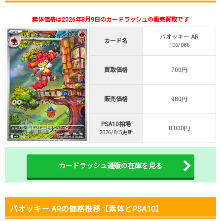
・初回購入は500coinが50円
素体価格は2026年8月9日のカードラッシュの販売買取です
TVCM記念！激熱イベント開催中
オリくじ公式はこちら ＞
バオッキー AR
カード名
オリくじ
100/086
買取価格
700円
・リリース1周年イベント開催中！
・新規登録で最大90%OFF
初回登録で4種類アド確解放
販売価格
980円
TORAオリパ公式はこちら ＞
TORAオリパ
PSA10相場
8,000円
2026/8/5更新
カードラッシュ通販の在庫を見る
バオッキー ARの価格推移【素体とPSA10】