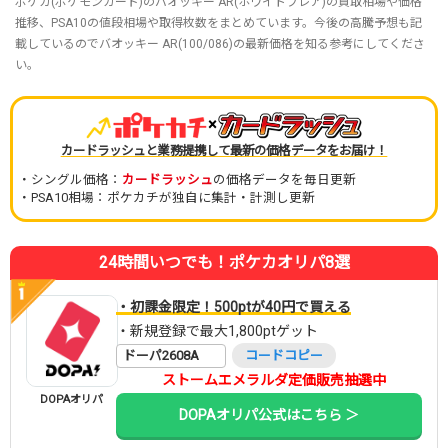
ポケカ(ポケモンカード)のバオッキー AR(ホワイトフレア)の買取相場や価格
推移、PSA10の値段相場や取得枚数をまとめています。今後の高騰予想も記
載しているのでバオッキー AR(100/086)の最新価格を知る参考にしてくださ
い。
×
カードラッシュと業務提携して最新の価格データをお届け！
・シングル価格：
カードラッシュ
の価格データを毎日更新
・PSA10相場：ポケカチが独自に集計・計測し更新
24時間いつでも！ポケカオリパ8選
・初課金限定！500ptが40円で買える
・新規登録で最大1,800ptゲット
ドーパ2608A
コードコピー
ストームエメラルダ定価販売抽選中
DOPAオリパ
DOPAオリパ公式はこちら ＞