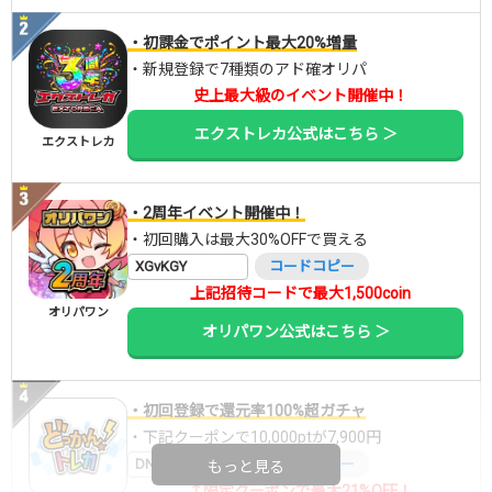
・初課金でポイント最大20%増量
・新規登録で7種類のアド確オリパ
史上最大級のイベント開催中！
エクストレカ公式はこちら ＞
エクストレカ
・2周年イベント開催中！
・初回購入は最大30%OFFで買える
XGvKGY
コードコピー
上記招待コードで最大1,500coin
オリパワン
オリパワン公式はこちら ＞
・初回登録で還元率100%超ガチャ
・下記クーポンで10,000ptが7,900円
DNGBIF4X
コードコピー
もっと見る
↑限定クーポンで最大21%OFF！