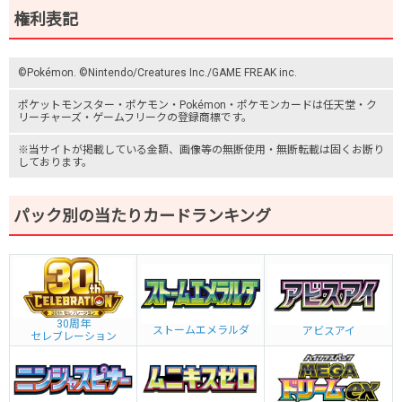
権利表記
©Pokémon. ©Nintendo/Creatures Inc./GAME FREAK inc.
ポケットモンスター
・ポケモン・Pokémon・
ポケモンカード
は任天堂・
ク
リーチャーズ
・
ゲームフリーク
の登録商標です。
※当サイトが掲載している金額、画像等の無断使用・無断転載は固くお断り
しております。
パック別の当たりカードランキング
30周年
ストームエメラルダ
アビスアイ
セレブレーション