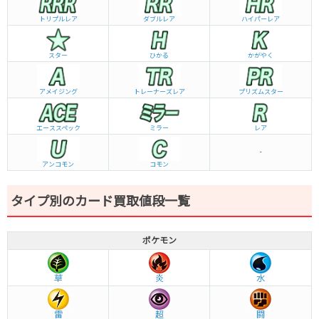
トリプルレア
ダブルレア
ハイパーレア
スター
ひかる
かがやく
アメイジング
トレーナーズレア
プリズムスター
エーススペック
ミラー
レア
-
アンコモン
コモン
タイプ別のカード買取値段一覧
ポケモン
草
炎
水
雷
超
闘