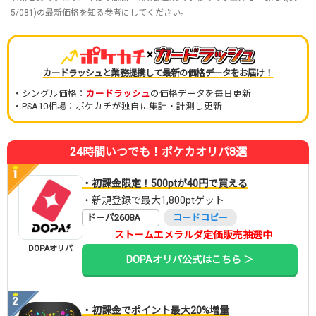
5/081)の最新価格を知る参考にしてください。
×
カードラッシュと業務提携して最新の価格データをお届け！
・シングル価格：
カードラッシュ
の価格データを毎日更新
・PSA10相場：ポケカチが独自に集計・計測し更新
24時間いつでも！ポケカオリパ8選
・初課金限定！500ptが40円で買える
・新規登録で最大1,800ptゲット
ドーパ2608A
コードコピー
ストームエメラルダ定価販売抽選中
DOPAオリパ
DOPAオリパ公式はこちら ＞
・初課金でポイント最大20%増量