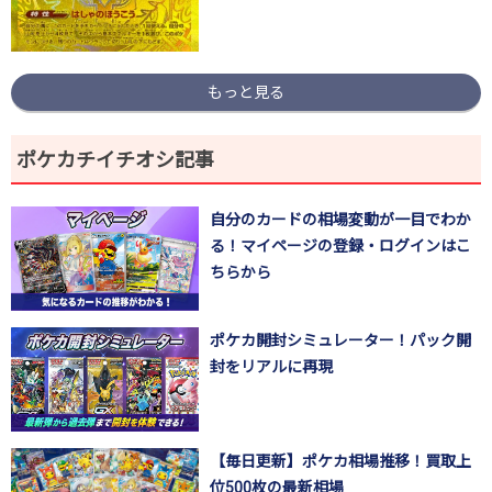
もっと見る
ポケカチイチオシ記事
自分のカードの相場変動が一目でわか
る！マイページの登録・ログインはこ
ちらから
ポケカ開封シミュレーター！パック開
封をリアルに再現
【毎日更新】ポケカ相場推移！買取上
位500枚の最新相場