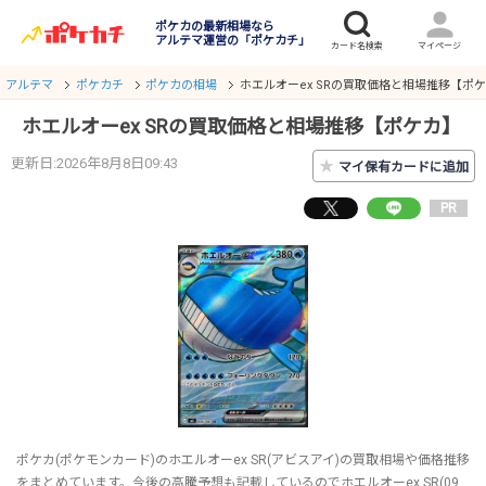
ポケカの最新相場なら
アルテマ運営の「ポケカチ」
アルテマ
ポケカチ
ポケカの相場
ホエルオーex SRの買取価格と相場推移【ポ
ホエルオーex SRの買取価格と相場推移【ポケカ】
更新日:2026年8月8日09:43
★
マイ保有カードに追加
PR
ポケカ(ポケモンカード)のホエルオーex SR(アビスアイ)の買取相場や価格推移
をまとめています。今後の高騰予想も記載しているのでホエルオーex SR(09