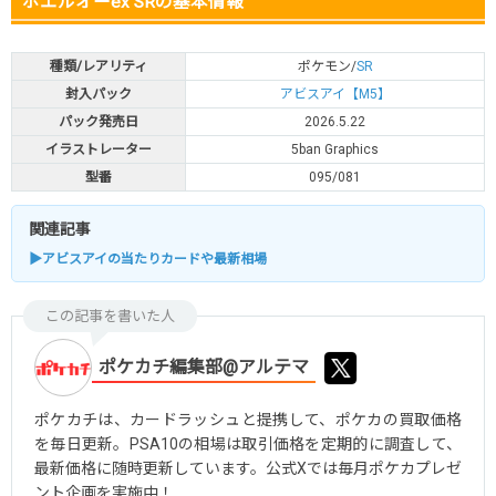
ホエルオーex SRの基本情報
種類/レアリティ
ポケモン/
SR
封入パック
アビスアイ【M5】
パック発売日
2026.5.22
イラストレーター
5ban Graphics
型番
095/081
関連記事
▶アビスアイの当たりカードや最新相場
この記事を書いた人
ポケカチ編集部@アルテマ
ポケカチは、カードラッシュと提携して、ポケカの買取価格
を毎日更新。PSA10の相場は取引価格を定期的に調査して、
最新価格に随時更新しています。公式Xでは毎月ポケカプレゼ
ント企画を実施中！