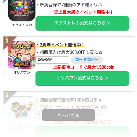
・新規登録で7種類のアド確オリパ
史上最大級のイベント開催中！
エクストレカ公式はこちら ＞
エクストレカ
・2周年イベント開催中！
・初回購入は最大30%OFFで買える
XGvKGY
コードコピー
上記招待コードで最大1,500coin
オリパワン
オリパワン公式はこちら ＞
・初回登録で還元率100%超ガチャ
・下記クーポンで10,000ptが7,900円
DNGBIF4X
コードコピー
もっと見る
↑限定クーポンで最大21%OFF！
どっかんトレカ
どっかんトレカ公式はこちら ＞