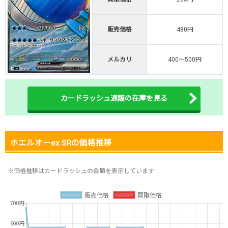
オリくじ公式はこちら ＞
オリくじ
販売価格
480円
・リリース1周年イベント開催中！
メルカリ
400～500円
・新規登録で最大90%OFF
初回登録で4種類アド確解放
TORAオリパ公式はこちら ＞
カードラッシュ通販の在庫を見る
TORAオリパ
ホエルオーex SRの価格推移
※価格推移はカードラッシュの金額を表示しています