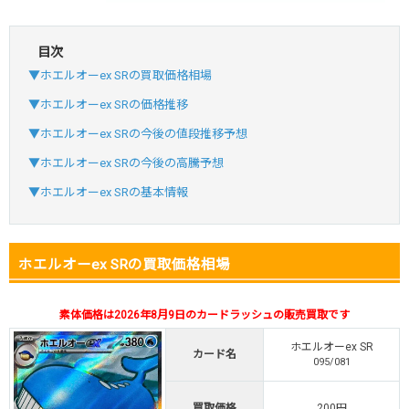
目次
・初回購入は最大90%OFF
▼ホエルオーex SRの買取価格相場
・新規登録で6種類アド確解禁
SVGC7P
コードコピー
▼ホエルオーex SRの価格推移
↑招待コードで最大2,000ptゲット
▼ホエルオーex SRの今後の値段推移予想
おりパンダ
おりパンダ公式はこちら ＞
▼ホエルオーex SRの今後の高騰予想
▼ホエルオーex SRの基本情報
・atone・ペイディ対応！
・新規登録で6種類アド確解禁
小口で当たりやすい穴場オリパ
ホエルオーex SRの買取価格相場
オリパスタジアム公式はこちら ＞
オリパスタジアム
素体価格は2026年8月9日のカードラッシュの販売買取です
ホエルオーex SR
カード名
・新規登録で無料100連できる！
095/081
・初回購入は500coinが50円
TVCM記念！激熱イベント開催中
買取価格
200円