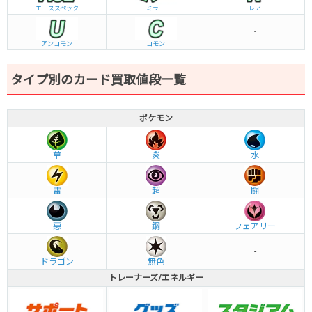
エーススペック
ミラー
レア
-
アンコモン
コモン
タイプ別のカード買取値段一覧
ポケモン
草
炎
水
雷
超
闘
悪
鋼
フェアリー
-
ドラゴン
無色
トレーナーズ/エネルギー