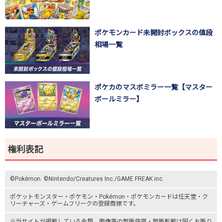
ポケモンカード未開封ボックスの値段
相場一覧
ポケカのマスボミラー一覧【マスター
ボールミラー】
権利表記
©Pokémon. ©Nintendo/Creatures Inc./GAME FREAK inc.
ポケットモンスター
・ポケモン・Pokémon・
ポケモンカード
は任天堂・
ク
リーチャーズ
・
ゲームフリーク
の登録商標です。
※当サイトが掲載している金額、画像等の無断使用・無断転載は固くお断り