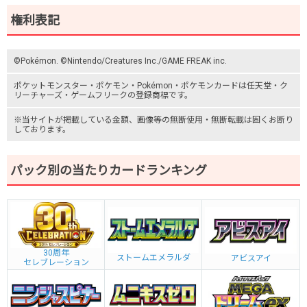
権利表記
©Pokémon. ©Nintendo/Creatures Inc./GAME FREAK inc.
ポケットモンスター
・ポケモン・Pokémon・
ポケモンカード
は任天堂・
ク
リーチャーズ
・
ゲームフリーク
の登録商標です。
※当サイトが掲載している金額、画像等の無断使用・無断転載は固くお断り
しております。
パック別の当たりカードランキング
30周年
ストームエメラルダ
アビスアイ
セレブレーション