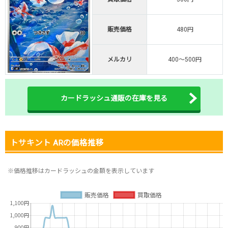
オリくじ公式はこちら ＞
オリくじ
販売価格
480円
・リリース1周年イベント開催中！
メルカリ
400～500円
・新規登録で最大90%OFF
初回登録で4種類アド確解放
TORAオリパ公式はこちら ＞
カードラッシュ通販の在庫を見る
TORAオリパ
トサキント ARの価格推移
※価格推移はカードラッシュの金額を表示しています