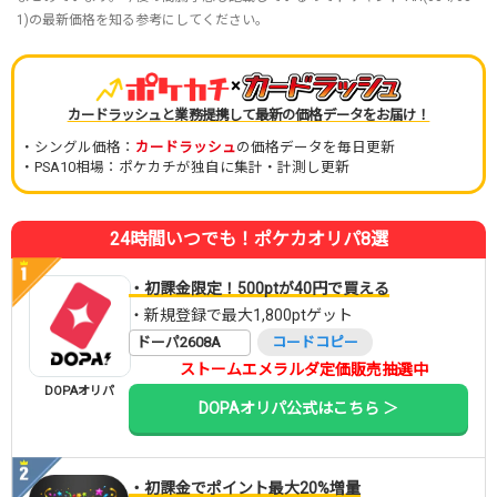
1)の最新価格を知る参考にしてください。
×
カードラッシュと業務提携して最新の価格データをお届け！
・シングル価格：
カードラッシュ
の価格データを毎日更新
・PSA10相場：ポケカチが独自に集計・計測し更新
24時間いつでも！ポケカオリパ8選
・初課金限定！500ptが40円で買える
・新規登録で最大1,800ptゲット
ドーパ2608A
コードコピー
ストームエメラルダ定価販売抽選中
DOPAオリパ
DOPAオリパ公式はこちら ＞
・初課金でポイント最大20%増量