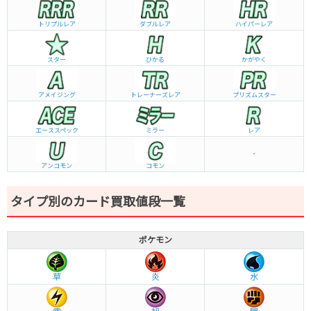
トリプルレア
ダブルレア
ハイパーレア
スター
ひかる
かがやく
アメイジング
トレーナーズレア
プリズムスター
エーススペック
ミラー
レア
-
アンコモン
コモン
タイプ別のカード買取値段一覧
ポケモン
草
炎
水