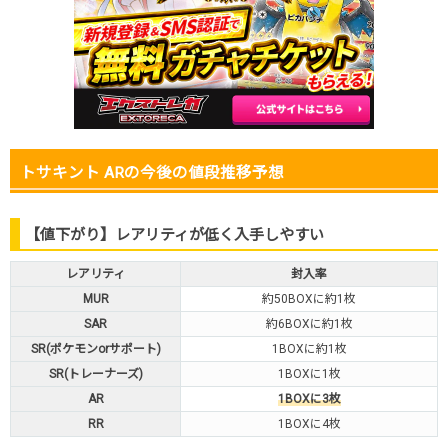
トサキント ARの今後の値段推移予想
【値下がり】レアリティが低く入手しやすい
レアリティ
封入率
MUR
約50BOXに約1枚
SAR
約6BOXに約1枚
SR(ポケモンorサポート)
1BOXに約1枚
SR(トレーナーズ)
1BOXに1枚
AR
1BOXに3枚
RR
1BOXに4枚