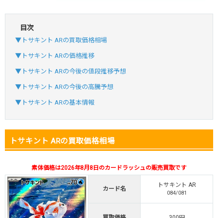
目次
・初回購入は最大90%OFF
▼トサキント ARの買取価格相場
・新規登録で6種類アド確解禁
SVGC7P
コードコピー
▼トサキント ARの価格推移
↑招待コードで最大2,000ptゲット
▼トサキント ARの今後の値段推移予想
おりパンダ
おりパンダ公式はこちら ＞
▼トサキント ARの今後の高騰予想
▼トサキント ARの基本情報
・atone・ペイディ対応！
・新規登録で6種類アド確解禁
小口で当たりやすい穴場オリパ
トサキント ARの買取価格相場
オリパスタジアム公式はこちら ＞
オリパスタジアム
素体価格は2026年8月8日のカードラッシュの販売買取です
トサキント AR
カード名
・新規登録で無料100連できる！
084/081
・初回購入は500coinが50円
TVCM記念！激熱イベント開催中
買取価格
300円