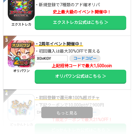
・新規登録で7種類のアド確オリパ
史上最大級のイベント開催中！
エクストレカ公式はこちら ＞
エクストレカ
・2周年イベント開催中！
・初回購入は最大30%OFFで買える
XGvKGY
コードコピー
上記招待コードで最大1,500coin
オリパワン
オリパワン公式はこちら ＞
・初回登録で還元率100%超ガチャ
・下記クーポンで10,000ptが7,900円
DNGBIF4X
コードコピー
もっと見る
↑限定クーポンで最大21%OFF！
どっかんトレカ
どっかんトレカ公式はこちら ＞