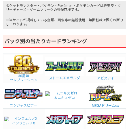
ポケットモンスター
・ポケモン・Pokémon・
ポケモンカード
は任天堂・
ク
リーチャーズ
・
ゲームフリーク
の登録商標です。
※当サイトが掲載している金額、画像等の無断使用・無断転載は固くお断り
しております。
パック別の当たりカードランキング
30周年
ストームエメラルダ
アビスアイ
セレブレーション
ムニキスゼロ
ニンジャスピナー
MEGAドリームex
インフェルノX