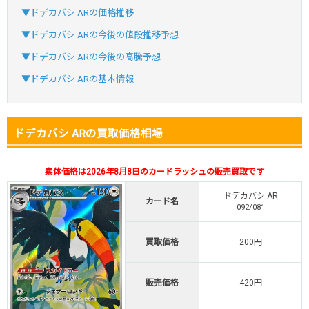
SVGC7P
コードコピー
▼ドデカバシ ARの価格推移
↑招待コードで最大2,000ptゲット
▼ドデカバシ ARの今後の値段推移予想
おりパンダ公式はこちら ＞
▼ドデカバシ ARの今後の高騰予想
▼ドデカバシ ARの基本情報
・atone・ペイディ対応！
・新規登録で6種類アド確解禁
小口で当たりやすい穴場オリパ
ドデカバシ ARの買取価格相場
オリパスタジアム公式はこちら ＞
オリパスタジアム
素体価格は2026年8月8日のカードラッシュの販売買取です
ドデカバシ AR
カード名
・新規登録で無料100連できる！
092/081
・初回購入は500coinが50円
オリくじ
TVCM記念！激熱イベント開催中
買取価格
200円
オリくじ公式はこちら ＞
販売価格
420円