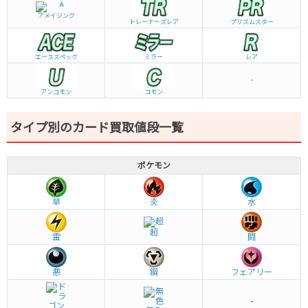
アメイジング
トレーナーズレア
プリズムスター
エーススペック
ミラー
レア
-
アンコモン
コモン
タイプ別のカード買取値段一覧
ポケモン
草
炎
水
超
雷
闘
悪
鋼
フェアリー
-