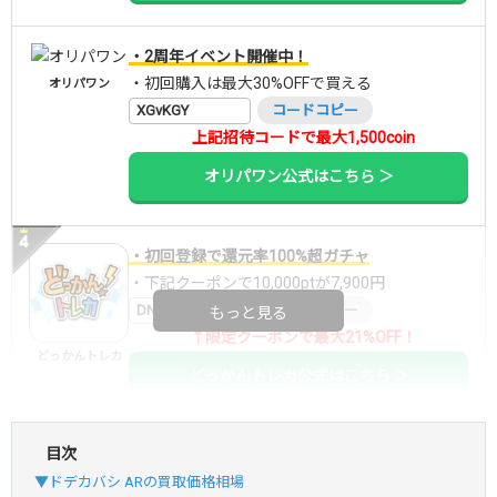
・2周年イベント開催中！
・初回購入は最大30%OFFで買える
オリパワン
XGvKGY
コードコピー
上記招待コードで最大1,500coin
オリパワン公式はこちら ＞
・初回登録で還元率100%超ガチャ
・下記クーポンで10,000ptが7,900円
DNGBIF4X
コードコピー
もっと見る
↑限定クーポンで最大21%OFF！
どっかんトレカ
どっかんトレカ公式はこちら ＞
目次
・初回購入は最大90%OFF
▼ドデカバシ ARの買取価格相場
・新規登録で6種類アド確解禁
おりパンダ