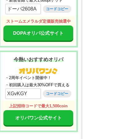
・新規登録で最大1,800ptゲット
ドーパ2608A
コードコピー
ストームエメラルダ定価販売抽選中
DOPAオリパ公式サイト
今熱いおすすめオリパ
・2周年イベント開催中！
・初回購入は最大30%OFFで買える
XGvKGY
コードコピー
上記招待コードで最大1,500coin
オリパワン公式サイト