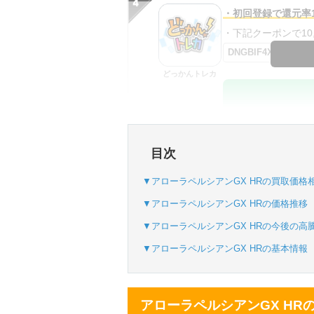
・初回登録で還元率1
・下記クーポンで10,0
DNGBIF4X
どっかんトレカ
・初回購入は最大90
目次
・新規登録で6種類
SVGC7P
▼アローラペルシアンGX HRの買取価格
おりパンダ
▼アローラペルシアンGX HRの価格推移
▼アローラペルシアンGX HRの今後の高
▼アローラペルシアンGX HRの基本情報
・atone・ペイディ
・新規登録で6種類
アローラペルシアンGX HR