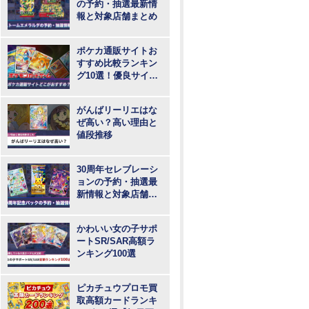
の予約・抽選最新情
報と対象店舗まとめ
ポケカ通販サイトお
すすめ比較ランキン
グ10選！優良サイト
で最も安いのはど
こ？
がんばリーリエはな
ぜ高い？高い理由と
値段推移
30周年セレブレーシ
ョンの予約・抽選最
新情報と対象店舗ま
とめ
かわいい女の子サポ
ートSR/SAR高額ラ
ンキング100選
ピカチュウプロモ買
取高額カードランキ