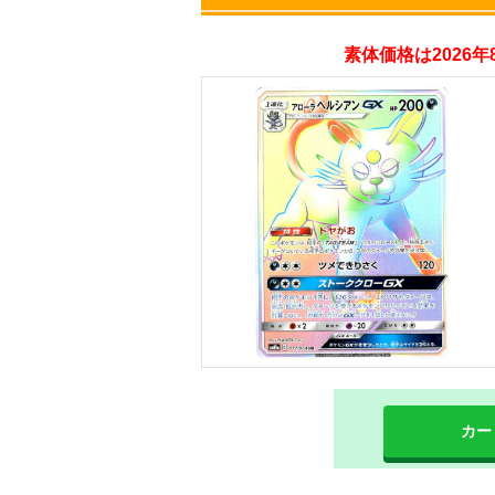
オリパスタジアム
素体価格は2026
・新規登録で無料10
・初回購入は500coi
オリくじ
・リリース1周年イ
・新規登録で最大90
TORAオリパ
カー