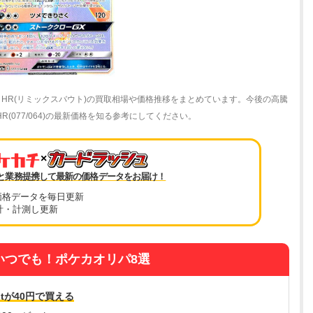
X HR(リミックスバウト)の買取相場や価格推移をまとめています。今後の高騰
(077/064)の最新価格を知る参考にしてください。
×
と業務提携して最新の価格データをお届け！
価格データを毎日更新
計・計測し更新
いつでも！ポケカオリパ8選
tが40円で買える