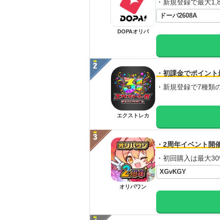
・新規登録で最大1,8
ドーパ2608A
DOPAオリパ
・初課金でポイント
・新規登録で7種類
エクストレカ
・2周年イベント開
・初回購入は最大30
XGvKGY
オリパワン