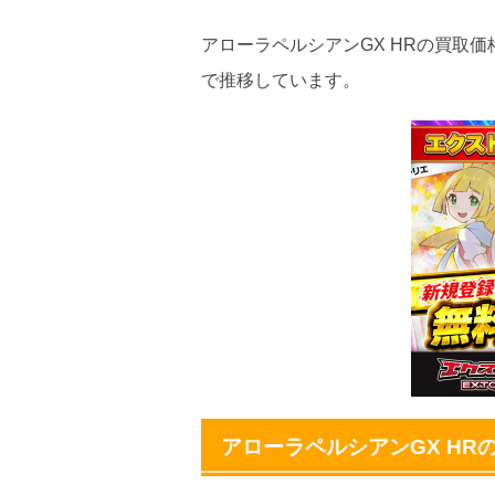
2026.5.5
1,00
アローラペルシアンGX HRの買取価格
で推移しています。
2026.4.25
1,00
2026.4.15
90
2026.4.5
90
2026.3.25
90
2026.3.15
90
2026.3.5
90
2026.2.25
90
2026.2.15
80
アローラペルシアンGX HR
2026.2.5
80