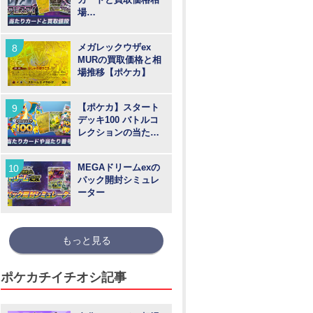
場
【MUR/SAR/SR/AR
】
メガレックウザex
MURの買取価格と相
場推移【ポケカ】
【ポケカ】スタート
デッキ100 バトルコ
レクションの当たり
カードや買取価格相
場と番号
MEGAドリームexの
パック開封シミュレ
ーター
もっと見る
ポケカチイチオシ記事