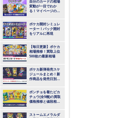
自分のカードの相場
変動が一目でわか
る！マイページの登
録・ログインはこち
らから
ポケカ開封シミュレ
ーター！パック開封
をリアルに再現
【毎日更新】ポケカ
相場推移！買取上位
500枚の最新相場
ポケカ新弾発売スケ
ジュールまとめ！新
作商品を発売日別に
紹介
ポンチョを着たピカ
チュウ(全9種)の買取
価格推移と値段相
場！PSA10の値段や
枚数
ストームエメラルダ