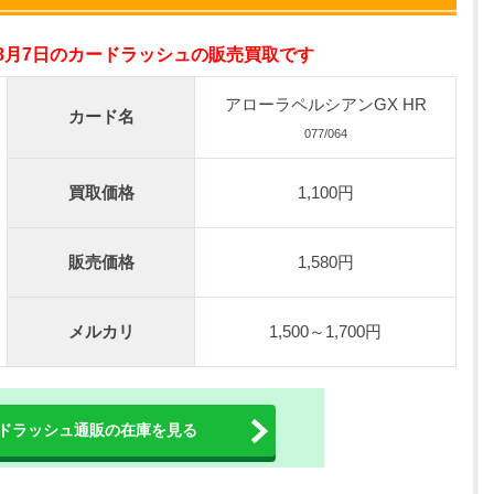
オリパスタジアム公式はこちら ＞
年8月7日のカードラッシュの販売買取です
0連できる！
nが50円
アローラペルシアンGX HR
カード名
TVCM記念！激熱イベント開催中
077/064
オリくじ公式はこちら ＞
買取価格
1,100円
ベント開催中！
%OFF
販売価格
1,580円
初回登録で4種類アド確解放
TORAオリパ公式はこちら ＞
メルカリ
1,500～1,700円
ドラッシュ通販の在庫を見る