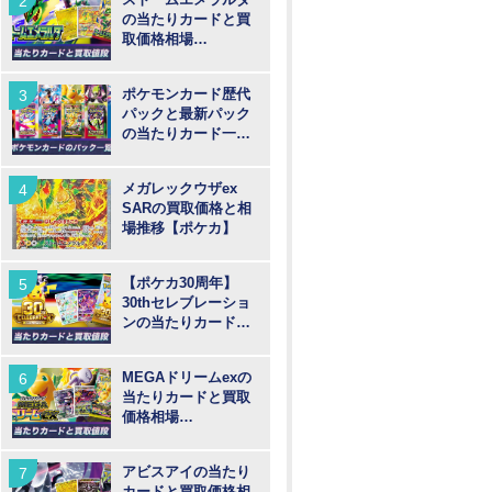
の当たりカードと買
取価格相場
【MUR/SAR/SR/AR
】
ポケモンカード歴代
パックと最新パック
の当たりカード一覧
【ポケカ】
メガレックウザex
SARの買取価格と相
場推移【ポケカ】
【ポケカ30周年】
30thセレブレーショ
ンの当たりカードと
買取価格や高騰予
想！
MEGAドリームexの
当たりカードと買取
価格相場
【MUR/SAR/SR/MA/
AR】
アビスアイの当たり
カードと買取価格相