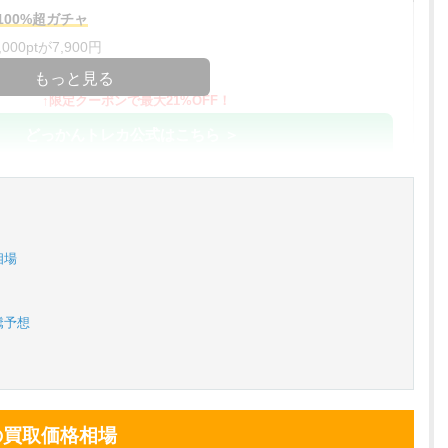
00%超ガチャ
00ptが7,900円
コードコピー
もっと見る
↑限定クーポンで最大21%OFF！
どっかんトレカ公式はこちら ＞
%OFF
アド確解禁
コードコピー
相場
↑招待コードで最大2,000ptゲット
おりパンダ公式はこちら ＞
騰予想
対応！
アド確解禁
小口で当たりやすい穴場オリパ
の買取価格相場