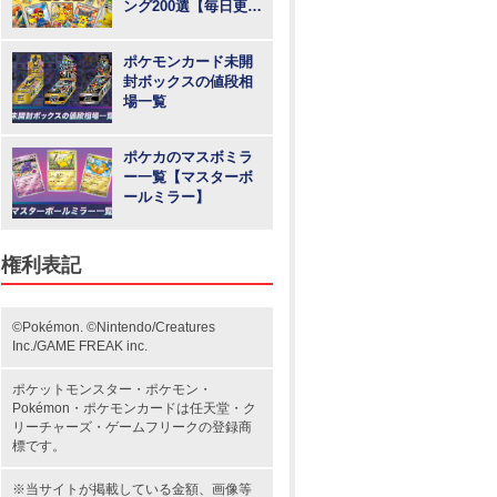
ング200選【毎日更
新】
ポケモンカード未開
封ボックスの値段相
場一覧
ポケカのマスボミラ
ー一覧【マスターボ
ールミラー】
権利表記
©Pokémon. ©Nintendo/Creatures
Inc./GAME FREAK inc.
ポケットモンスター
・ポケモン・
Pokémon・
ポケモンカード
は任天堂・
ク
リーチャーズ
・
ゲームフリーク
の登録商
標です。
※当サイトが掲載している金額、画像等