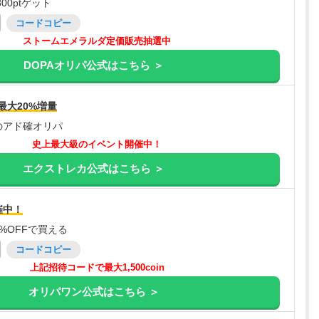
00ptゲット
コードコピー
ストームエメラルダ定価販売抽選中
DOPAオリパ公式はこちら ＞
最大20%増量
のアド確オリパ
史上最大級のイベント開催中！
エクストレカ公式はこちら ＞
催中！
%OFFで買える
コードコピー
上記招待コードで最大1,500coin
オリパワン公式はこちら ＞