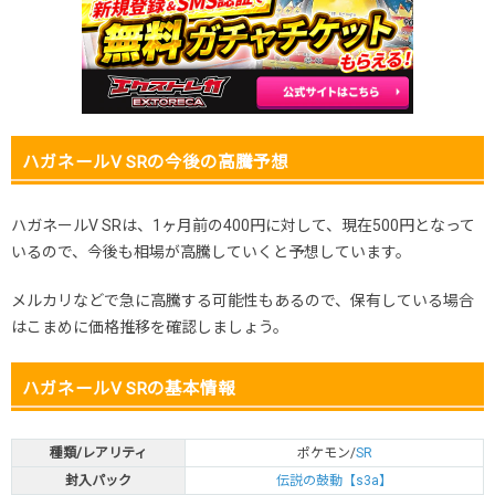
2025.11.25
300円
580円
500～600円
2025.11.15
300円
580円
500～600円
2025.11.5
300円
580円
500～600円
2025.10.25
300円
580円
500～600円
発売日初動
-円
-円
-円
ハガネールV SRの今後の高騰予想
ハガネールV SRは、1ヶ月前の400円に対して、現在500円となって
いるので、今後も相場が高騰していくと予想しています。
メルカリなどで急に高騰する可能性もあるので、保有している場合
はこまめに価格推移を確認しましょう。
ハガネールV SRの基本情報
種類/レアリティ
ポケモン/
SR
封入パック
伝説の鼓動【s3a】