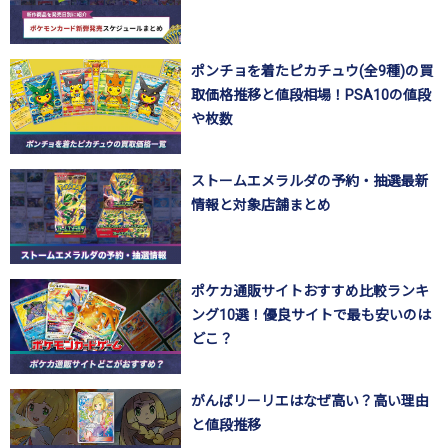
ポンチョを着たピカチュウ(全9種)の買
取価格推移と値段相場！PSA10の値段
や枚数
ストームエメラルダの予約・抽選最新
情報と対象店舗まとめ
ポケカ通販サイトおすすめ比較ランキ
ング10選！優良サイトで最も安いのは
どこ？
がんばリーリエはなぜ高い？高い理由
と値段推移