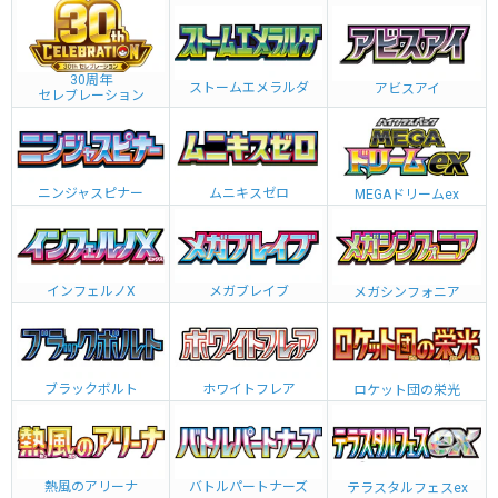
30周年
ストームエメラルダ
アビスアイ
セレブレーション
ニンジャスピナー
ムニキスゼロ
MEGAドリームex
インフェルノX
メガブレイブ
メガシンフォニア
ブラックボルト
ホワイトフレア
ロケット団の栄光
熱風のアリーナ
バトルパートナーズ
テラスタルフェスex