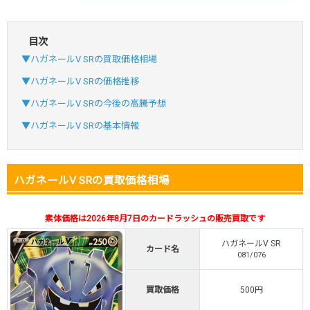
目次
・初回購入は最大90%OFF
▼ハガネールV SRの買取価格相場
・新規登録で6種類アド確解禁
SVGC7P
コードコピー
▼ハガネールV SRの価格推移
↑招待コードで最大2,000ptゲット
▼ハガネールV SRの今後の高騰予想
おりパンダ
おりパンダ公式はこちら ＞
▼ハガネールV SRの基本情報
・atone・ペイディ対応！
ハガネールV SRの買取価格相場
・新規登録で6種類アド確解禁
小口で当たりやすい穴場オリパ
素体価格は2026年8月7日のカードラッシュの販売買取です
オリパスタジアム公式はこちら ＞
オリパスタジアム
ハガネールV SR
カード名
081/076
・新規登録で無料100連できる！
買取価格
500円
・初回購入は500coinが50円
TVCM記念！激熱イベント開催中