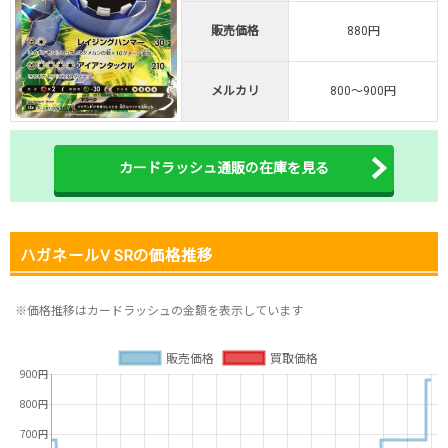
オリくじ公式はこちら ＞
販売価格
880円
オリくじ
メルカリ
800～900円
・リリース1周年イベント開催中！
・新規登録で最大90%OFF
初回登録で4種類アド確解放
カードラッシュ通販の在庫を見る
TORAオリパ公式はこちら ＞
TORAオリパ
ハガネールV SRの価格推移
※価格推移はカードラッシュの金額を表示しています