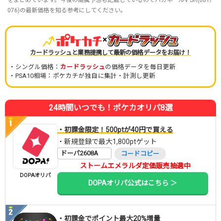
076)の最新価格を知る参考にしてください。
×
カードラッシュと業務提携して最新の価格データをお届け！
・シングル価格：
カードラッシュ
の価格データを毎日更新
・PSA10相場：ポケカチが独自に集計・計測し更新
24時間いつでも！ポケカオリパ8選
・初課金限定！500ptが40円で買える
・新規登録で最大1,800ptゲット
ドーパ2608A
コードコピー
ストームエメラルダ定価販売抽選中
DOPAオリパ
DOPAオリパ公式はこちら ＞
・初課金でポイント最大20%増量