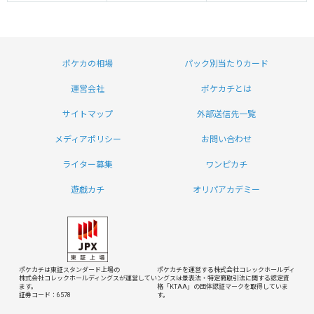
ポケカの相場
パック別当たりカード
運営会社
ポケカチとは
サイトマップ
外部送信先一覧
メディアポリシー
お問い合わせ
ライター募集
ワンピカチ
遊戯カチ
オリパアカデミー
ポケカチは東証スタンダード上場の
ポケカチを運営する株式会社コレックホールディ
株式会社コレックホールディングスが運営してい
ングスは
景表法・特定商取引法に関する認定資
ます。
格「KTAA」の団体認証マークを取得していま
証券コード：6578
す。