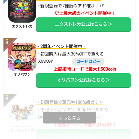
・新規登録で7種類のアド確オリパ
史上最大級のイベント開催中！
エクストレカ公式はこちら ＞
エクストレカ
・2周年イベント開催中！
・初回購入は最大30%OFFで買える
XGvKGY
コードコピー
上記招待コードで最大1,500coin
オリパワン
オリパワン公式はこちら ＞
・初回登録で還元率100%超ガチャ
・下記クーポンで10,000ptが7,900円
DNGBIF4X
コードコピー
もっと見る
↑限定クーポンで最大21%OFF！
どっかんトレカ
どっかんトレカ公式はこちら ＞