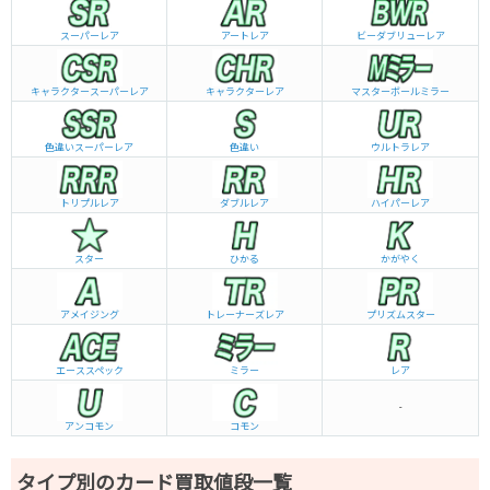
スーパーレア
アートレア
ビーダブリュー
レア
キャラクタースーパーレア
キャラクターレア
マスターボールミラー
色違いスーパーレア
色違い
ウルトラレア
トリプルレア
ダブルレア
ハイパーレア
スター
ひかる
かがやく
アメイジング
トレーナーズレア
プリズムスター
エーススペック
ミラー
レア
-
アンコモン
コモン
タイプ別のカード買取値段一覧