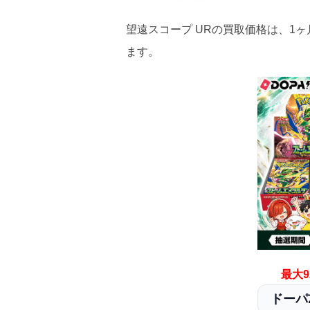
2026.5.5
25
望遠スコープ URの買取価格は、1ヶ
ます。
2026.4.25
25
2026.4.15
25
2026.4.5
25
2026.3.25
25
2026.3.15
25
2026.3.5
25
2026.2.25
25
最大9
2026.2.15
25
ドーパ2
2026.2.5
25