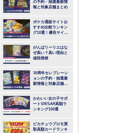
の予約・抽選最新情
報と対象店舗まとめ
ポケカ通販サイトお
すすめ比較ランキン
グ10選！優良サイト
で最も安いのはど
こ？
がんばリーリエはな
ぜ高い？高い理由と
値段推移
30周年セレブレーシ
ョンの予約・抽選最
新情報と対象店舗ま
とめ
かわいい女の子サポ
ートSR/SAR高額ラ
ンキング100選
ピカチュウプロモ買
取高額カードランキ