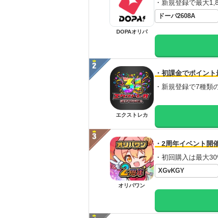
・新規登録で最大1,8
ドーパ2608A
DOPAオリパ
・初課金でポイント
・新規登録で7種類
エクストレカ
・2周年イベント開
・初回購入は最大30
XGvKGY
オリパワン