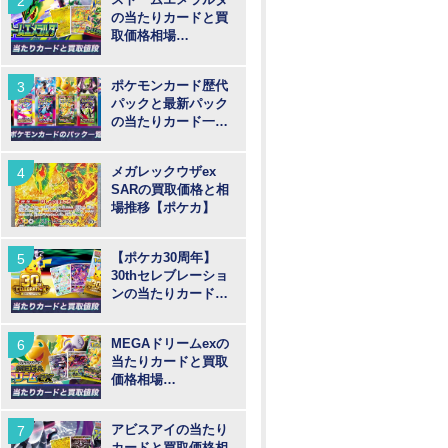
の当たりカードと買
取価格相場
【MUR/SAR/SR/AR
】
ポケモンカード歴代
パックと最新パック
の当たりカード一覧
【ポケカ】
メガレックウザex
SARの買取価格と相
場推移【ポケカ】
【ポケカ30周年】
30thセレブレーショ
ンの当たりカードと
買取価格や高騰予
想！
MEGAドリームexの
当たりカードと買取
価格相場
【MUR/SAR/SR/MA/
AR】
アビスアイの当たり
カードと買取価格相