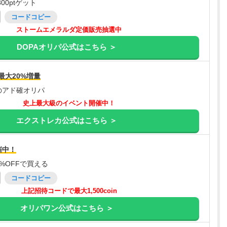
00ptゲット
コードコピー
ストームエメラルダ定価販売抽選中
DOPAオリパ公式はこちら ＞
最大20%増量
のアド確オリパ
史上最大級のイベント開催中！
エクストレカ公式はこちら ＞
催中！
%OFFで買える
コードコピー
上記招待コードで最大1,500coin
オリパワン公式はこちら ＞