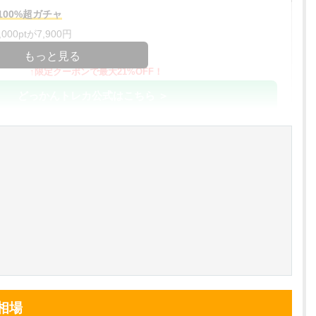
00%超ガチャ
00ptが7,900円
コードコピー
もっと見る
↑限定クーポンで最大21%OFF！
どっかんトレカ公式はこちら ＞
%OFF
アド確解禁
コードコピー
↑招待コードで最大2,000ptゲット
おりパンダ公式はこちら ＞
対応！
アド確解禁
小口で当たりやすい穴場オリパ
相場