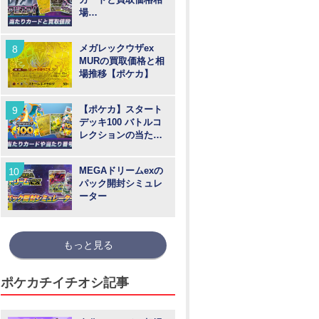
場
【MUR/SAR/SR/AR
】
メガレックウザex
MURの買取価格と相
場推移【ポケカ】
【ポケカ】スタート
デッキ100 バトルコ
レクションの当たり
カードや買取価格相
場と番号
MEGAドリームexの
パック開封シミュレ
ーター
もっと見る
ポケカチイチオシ記事