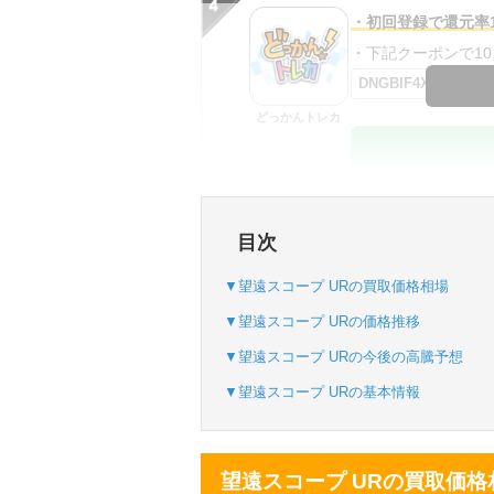
・初回登録で還元率1
・下記クーポンで10,0
DNGBIF4X
どっかんトレカ
・初回購入は最大90
目次
・新規登録で6種類
SVGC7P
▼望遠スコープ URの買取価格相場
おりパンダ
▼望遠スコープ URの価格推移
▼望遠スコープ URの今後の高騰予想
▼望遠スコープ URの基本情報
・atone・ペイディ
・新規登録で6種類
望遠スコープ URの買取価格