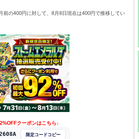
0円
580円
500～600円
月前の400円に対して、8月8日現在は400円で推移してい
0円
580円
500～600円
0円
580円
500～600円
0円
580円
500～600円
0円
580円
500～600円
0円
580円
500～600円
0円
580円
500～600円
0円
580円
500～600円
2%OFFクーポンはこちら↓
0円
580円
500～600円
608A
限定コードコピー
0円
580円
500～600円