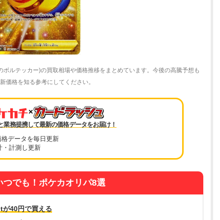
仰天のボルテッカー)の買取相場や価格推移をまとめています。今後の高騰予想も
)の最新価格を知る参考にしてください。
×
と業務提携して最新の価格データをお届け！
価格データを毎日更新
計・計測し更新
いつでも！ポケカオリパ8選
tが40円で買える