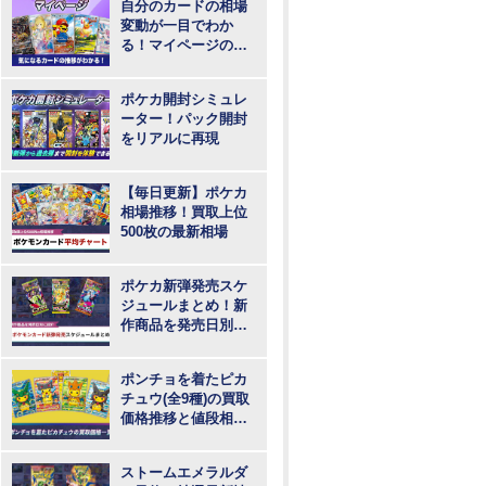
自分のカードの相場
変動が一目でわか
る！マイページの登
録・ログインはこち
らから
ポケカ開封シミュレ
ーター！パック開封
をリアルに再現
【毎日更新】ポケカ
相場推移！買取上位
500枚の最新相場
ポケカ新弾発売スケ
ジュールまとめ！新
作商品を発売日別に
紹介
ポンチョを着たピカ
チュウ(全9種)の買取
価格推移と値段相
場！PSA10の値段や
枚数
ストームエメラルダ