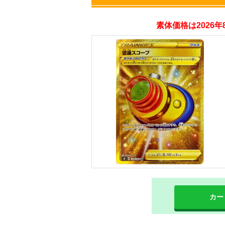
オリパスタジアム
素体価格は2026
・新規登録で無料10
・初回購入は500coi
オリくじ
・リリース1周年イ
・新規登録で最大90
TORAオリパ
カー