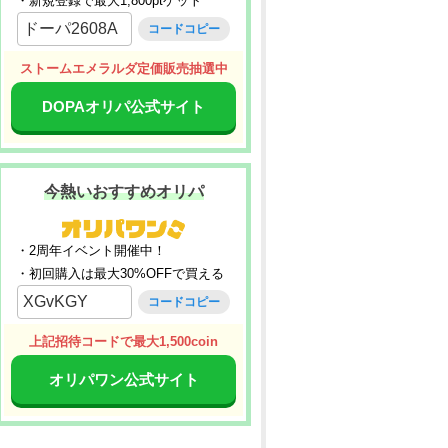
・新規登録で最大1,800ptゲット
ドーパ2608A
コードコピー
ストームエメラルダ定価販売抽選中
DOPAオリパ公式サイト
今熱いおすすめオリパ
・2周年イベント開催中！
・初回購入は最大30%OFFで買える
XGvKGY
コードコピー
上記招待コードで最大1,500coin
オリパワン公式サイト