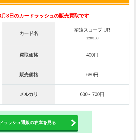
オリパスタジアム公式はこちら ＞
年8月8日のカードラッシュの販売買取です
0連できる！
nが50円
望遠スコープ UR
カード名
TVCM記念！激熱イベント開催中
120/100
オリくじ公式はこちら ＞
買取価格
400円
ベント開催中！
%OFF
販売価格
680円
初回登録で4種類アド確解放
TORAオリパ公式はこちら ＞
メルカリ
600～700円
ドラッシュ通販の在庫を見る