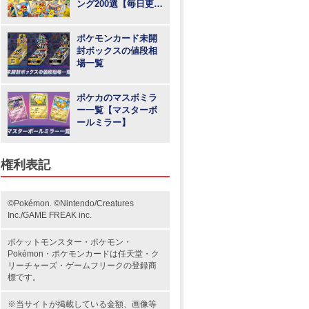
ング200選【毎日更
新】
ポケモンカード未開
封ボックスの値段相
場一覧
ポケカのマスボミラ
ー一覧【マスターボ
ールミラー】
権利表記
©Pokémon. ©Nintendo/Creatures
Inc./GAME FREAK inc.
ポケットモンスター
・ポケモン・
Pokémon・
ポケモンカード
は任天堂・
ク
リーチャーズ
・
ゲームフリーク
の登録商
標です。
※当サイトが掲載している金額、画像等