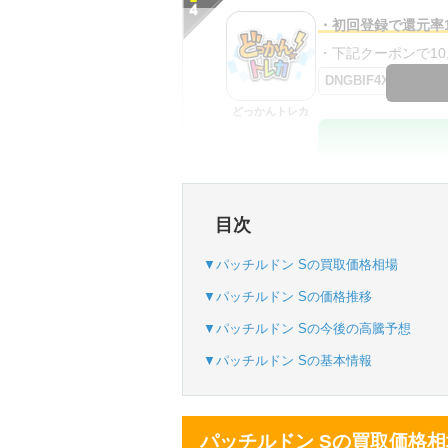
・初回登録で還元率1
・下記クーポンで10,0
DNGBIF4X
どっかんトレカ
・初回購入は最大90
目次
・新規登録で6種類
SVGC7P
▼パッチルドン Sの買取価格相場
おりパンダ
▼パッチルドン Sの価格推移
▼パッチルドン Sの今後の高騰予想
▼パッチルドン Sの基本情報
・atone・ペイディ
・新規登録で6種類
パッチルドン Sの買取価格相