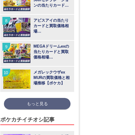
ンの当たりカードと
買取価格や高騰予
想！
アビスアイの当たり
カードと買取価格相
場
【MUR/SAR/SR/AR
】
MEGAドリームexの
当たりカードと買取
価格相場
【MUR/SAR/SR/MA/
AR】
メガレックウザex
MURの買取価格と相
場推移【ポケカ】
もっと見る
ポケカチイチオシ記事