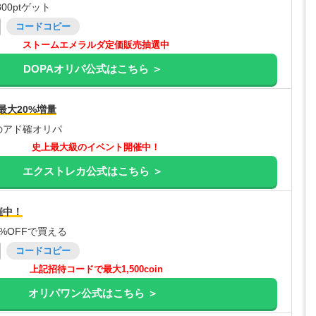
00ptゲット
コードコピー
ストームエメラルダ定価販売抽選中
DOPAオリパ公式はこちら ＞
最大20%増量
のアド確オリパ
史上最大級のイベント開催中！
エクストレカ公式はこちら ＞
催中！
%OFFで買える
コードコピー
上記招待コードで最大1,500coin
オリパワン公式はこちら ＞