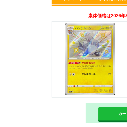
オリパスタジアム
素体価格は2026
・新規登録で無料10
・初回購入は500coi
オリくじ
・リリース1周年イ
・新規登録で最大90
TORAオリパ
カー