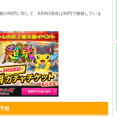
未満
180円
-円
未満
180円
-円
前の50円に対して、8月9日現在は50円で推移していま
未満
180円
-円
未満
180円
-円
未満
180円
-円
未満
180円
-円
未満
180円
-円
未満
180円
-円
未満
180円
-円
未満
180円
-円
騰予想