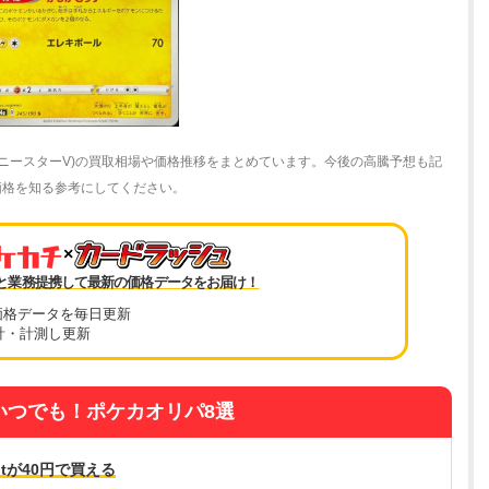
ャイニースターV)の買取相場や価格推移をまとめています。今後の高騰予想も記
最新価格を知る参考にしてください。
×
と業務提携して最新の価格データをお届け！
価格データを毎日更新
計・計測し更新
いつでも！ポケカオリパ8選
tが40円で買える