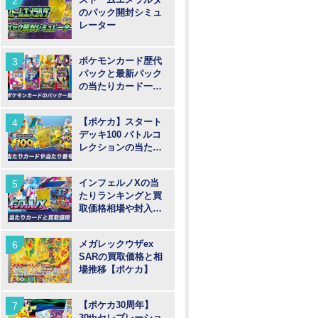
のパック開封シミュ
レーター
ポケモンカード歴代
パックと最新パック
の当たりカード一覧
【ポケカ】
【ポケカ】スタート
デッキ100 バトルコ
レクションの当たり
カードや買取価格相
場と番号
インフェルノXの当
たりランキングと買
取価格相場や封入率
【ポケカ】
メガレックウザex
SARの買取価格と相
場推移【ポケカ】
【ポケカ30周年】
30thセレブレーショ