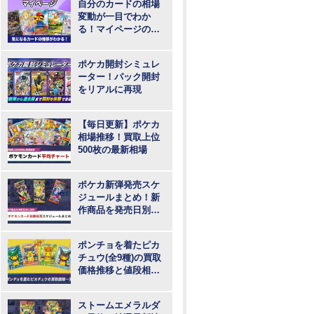
自分のカードの相場
変動が一目でわか
る！マイページの登
録・ログインはこち
らから
ポケカ開封シミュレ
ーター！パック開封
をリアルに再現
【毎日更新】ポケカ
相場推移！買取上位
500枚の最新相場
ポケカ新弾発売スケ
ジュールまとめ！新
作商品を発売日別に
紹介
ポンチョを着たピカ
チュウ(全9種)の買取
価格推移と値段相
場！PSA10の値段や
枚数
ストームエメラルダ