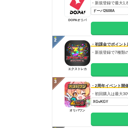
・新規登録で最大1,8
ドーパ2608A
DOPAオリパ
・初課金でポイント
・新規登録で7種類
エクストレカ
・2周年イベント開
・初回購入は最大30
XGvKGY
オリパワン