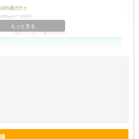
00%超ガチャ
00ptが7,900円
コードコピー
もっと見る
↑限定クーポンで最大21%OFF！
どっかんトレカ公式はこちら ＞
%OFF
アド確解禁
コードコピー
↑招待コードで最大2,000ptゲット
おりパンダ公式はこちら ＞
対応！
アド確解禁
小口で当たりやすい穴場オリパ
場