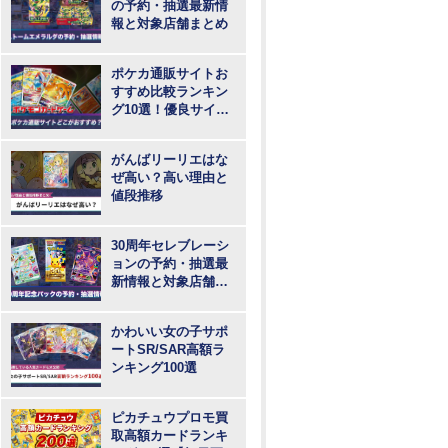
の予約・抽選最新情
報と対象店舗まとめ
ポケカ通販サイトお
すすめ比較ランキン
グ10選！優良サイト
で最も安いのはど
こ？
がんばリーリエはな
ぜ高い？高い理由と
値段推移
30周年セレブレーシ
ョンの予約・抽選最
新情報と対象店舗ま
とめ
かわいい女の子サポ
ートSR/SAR高額ラ
ンキング100選
ピカチュウプロモ買
取高額カードランキ