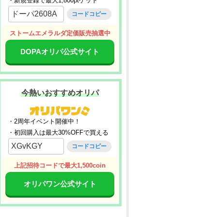
・新規登録で最大1,800ptゲット
ドーパ2608A
コードコピー
ストームエメラルダ定価販売抽選中
DOPAオリパ公式サイト
今熱いおすすめオリパ
・2周年イベント開催中！
・初回購入は最大30%OFFで買える
XGvKGY
コードコピー
上記招待コードで最大1,500coin
オリパワン公式サイト