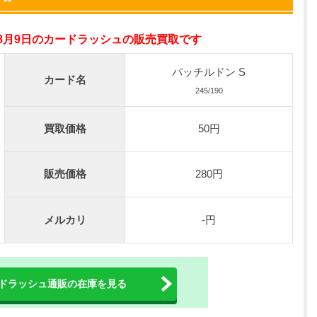
オリパスタジアム公式はこちら ＞
年8月9日のカードラッシュの販売買取です
0連できる！
nが50円
パッチルドン S
カード名
TVCM記念！激熱イベント開催中
245/190
オリくじ公式はこちら ＞
買取価格
50円
ベント開催中！
%OFF
販売価格
280円
初回登録で4種類アド確解放
TORAオリパ公式はこちら ＞
メルカリ
-円
ドラッシュ通販の在庫を見る