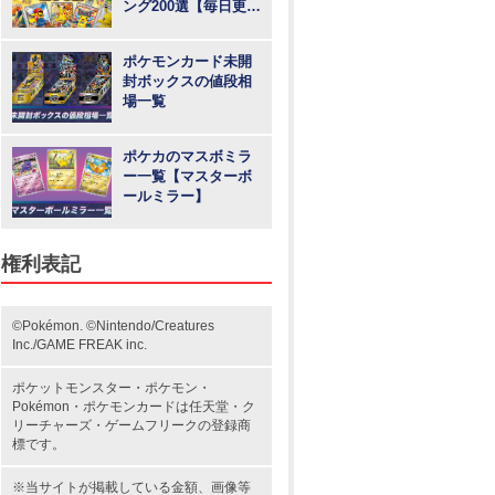
ング200選【毎日更
新】
ポケモンカード未開
封ボックスの値段相
場一覧
ポケカのマスボミラ
ー一覧【マスターボ
ールミラー】
権利表記
©Pokémon. ©Nintendo/Creatures
Inc./GAME FREAK inc.
ポケットモンスター
・ポケモン・
Pokémon・
ポケモンカード
は任天堂・
ク
リーチャーズ
・
ゲームフリーク
の登録商
標です。
※当サイトが掲載している金額、画像等