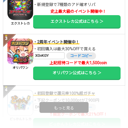
・新規登録で7種類のアド確オリパ
史上最大級のイベント開催中！
エクストレカ公式はこちら ＞
エクストレカ
・2周年イベント開催中！
・初回購入は最大30%OFFで買える
XGvKGY
コードコピー
上記招待コードで最大1,500coin
オリパワン
オリパワン公式はこちら ＞
・初回登録で還元率100%超ガチャ
・下記クーポンで10,000ptが7,900円
DNGBIF4X
コードコピー
もっと見る
↑限定クーポンで最大21%OFF！
どっかんトレカ
どっかんトレカ公式はこちら ＞