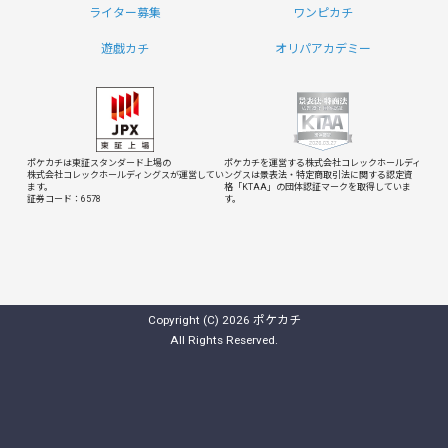
ライター募集
ワンピカチ
遊戯カチ
オリパアカデミー
ポケカチは東証スタンダード上場の
ポケカチを運営する株式会社コレックホールディ
株式会社コレックホールディングスが運営してい
ングスは
景表法・特定商取引法に関する認定資
ます。
格「KTAA」の団体認証マークを取得していま
証券コード：6578
す。
Copyright (C) 2026 ポケカチ
All Rights Reserved.