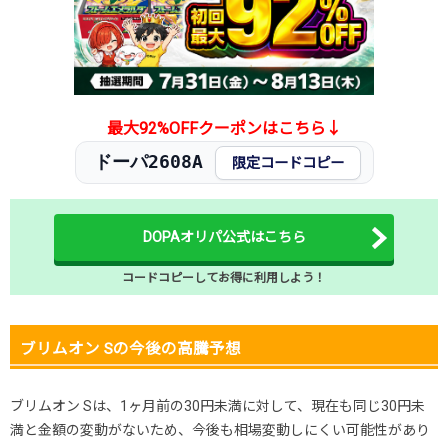
2025.11.15
30円未満
180円
-円
2025.11.5
30円未満
180円
-円
2025.10.25
30円未満
180円
-円
発売日初動
200円
-円
-円
最大92%OFFクーポンはこちら↓
ドーパ2608A
限定コードコピー
DOPAオリパ公式はこちら
コードコピーしてお得に利用しよう！
ブリムオン Sの今後の高騰予想
ブリムオン Sは、1ヶ月前の30円未満に対して、現在も同じ30円未
満と金額の変動がないため、今後も相場変動しにくい可能性があり