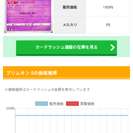
販売価格
180円
オリくじ公式はこちら ＞
オリくじ
メルカリ
-円
・リリース1周年イベント開催中！
・新規登録で最大90%OFF
初回登録で4種類アド確解放
カードラッシュ通販の在庫を見る
TORAオリパ公式はこちら ＞
TORAオリパ
ブリムオン Sの価格推移
※価格推移はカードラッシュの金額を表示しています