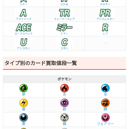
スター
ひかる
かがやく
アメイジング
トレーナーズレア
プリズムスター
エーススペック
ミラー
レア
-
アンコモン
コモン
タイプ別のカード買取値段一覧
ポケモン
草
炎
水
雷
超
闘
悪
鋼
フェアリー