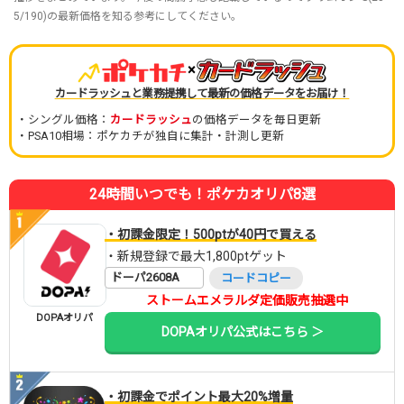
5/190)の最新価格を知る参考にしてください。
×
カードラッシュと業務提携して最新の価格データをお届け！
・シングル価格：
カードラッシュ
の価格データを毎日更新
・PSA10相場：ポケカチが独自に集計・計測し更新
24時間いつでも！ポケカオリパ8選
・初課金限定！500ptが40円で買える
・新規登録で最大1,800ptゲット
ドーパ2608A
コードコピー
ストームエメラルダ定価販売抽選中
DOPAオリパ
DOPAオリパ公式はこちら ＞
・初課金でポイント最大20%増量