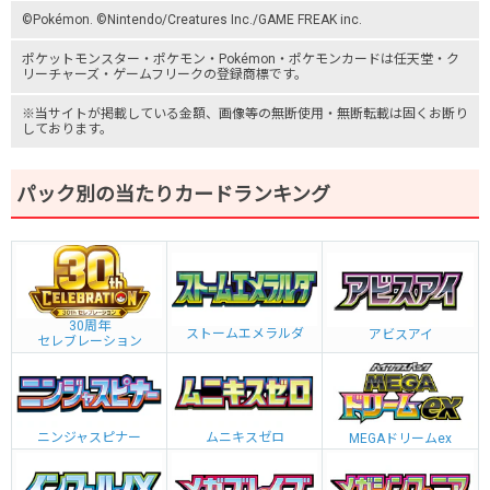
©Pokémon. ©Nintendo/Creatures Inc./GAME FREAK inc.
ポケットモンスター
・ポケモン・Pokémon・
ポケモンカード
は任天堂・
ク
リーチャーズ
・
ゲームフリーク
の登録商標です。
※当サイトが掲載している金額、画像等の無断使用・無断転載は固くお断り
しております。
パック別の当たりカードランキング
30周年
ストームエメラルダ
アビスアイ
セレブレーション
ニンジャスピナー
ムニキスゼロ
MEGAドリームex