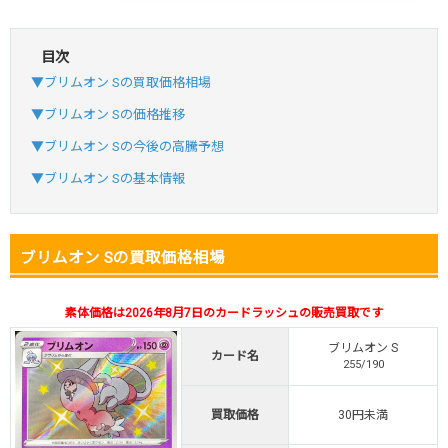
目次
・初回購入は最大90%OFF
▼ブリムオン Sの買取価格相場
・新規登録で6種類アド確解禁
SVGC7P
コードコピー
▼ブリムオン Sの価格推移
↑招待コードで最大2,000ptゲット
▼ブリムオン Sの今後の高騰予想
おりパンダ
おりパンダ公式はこちら ＞
▼ブリムオン Sの基本情報
・新規登録で6種類アド確解禁
ブリムオン Sの買取価格相場
・1,000円で1,500coin買える
小口で当たりやすい穴場オリパ
素体価格は2026年8月7日のカードラッシュの販売買取です
オリパスタジアム公式はこちら ＞
オリパスタジアム
ブリムオン S
カード名
255/190
・初回購入は500coinが50円
買取価格
30円未満
・新規限定！8種類の激熱オリパ
新規登録で無料100連できる