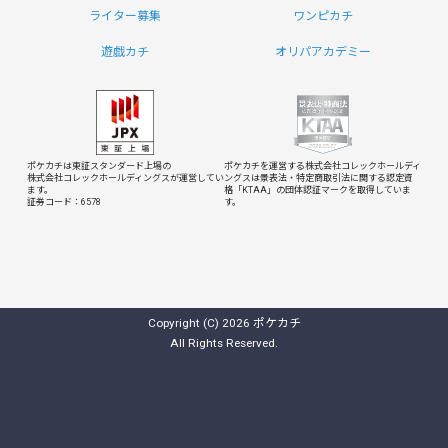
ライター募集
ワンピカチ
遊戯カチ
オリパアカデミー
ポケカチは東証スタンダード上場の
ポケカチを運営する株式会社コレックホールディ
株式会社コレックホールディングスが運営してい
ングスは
景表法・特定商取引法に関する認定資
ます。
格「KTAA」の団体認証マークを取得していま
証券コード：6578
す。
Copyright (C) 2026 ポケカチ
All Rights Reserved.