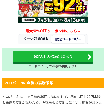
2025.11.15
30円未満
180円
-円
2025.11.5
30円未満
180円
-円
2025.10.25
30円未満
180円
-円
発売日初動
200円
-円
-円
最大92%OFFクーポンはこちら↓
ドーパ2608A
限定コードコピー
DOPAオリパ公式はこちら
コードコピーしてお得に利用しよう！
ベロバー Sの今後の高騰予想
ベロバー Sは、1ヶ月前の30円未満に対して、現在も同じ30円未満
と金額の変動がないため、今後も相場変動しにくい可能性がありま