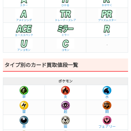
スター
ひかる
かがやく
アメイジング
トレーナーズレア
プリズムスター
エーススペック
ミラー
レア
-
アンコモン
コモン
タイプ別のカード買取値段一覧
ポケモン
草
炎
水
雷
超
闘
悪
鋼
フェアリー