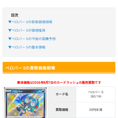
目次
・初回購入は最大90%OFF
▼ベロバー Sの買取価格相場
・新規登録で6種類アド確解禁
SVGC7P
コードコピー
▼ベロバー Sの価格推移
↑招待コードで最大2,000ptゲット
▼ベロバー Sの今後の高騰予想
おりパンダ
おりパンダ公式はこちら ＞
▼ベロバー Sの基本情報
・新規登録で6種類アド確解禁
ベロバー Sの買取価格相場
・1,000円で1,500coin買える
小口で当たりやすい穴場オリパ
素体価格は2026年8月7日のカードラッシュの販売買取です
オリパスタジアム公式はこちら ＞
オリパスタジアム
ベロバー S
カード名
282/190
・初回購入は500coinが50円
買取価格
30円未満
・新規限定！8種類の激熱オリパ
新規登録で無料100連できる