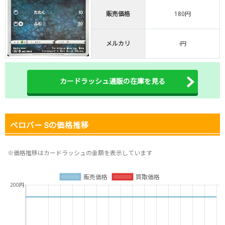
販売価格
180円
オリくじ公式はこちら ＞
オリくじ
メルカリ
-円
・リリース1周年イベント開催中！
・新規登録で最大90%OFF
初回登録で4種類アド確解放
カードラッシュ通販の在庫を見る
TORAオリパ公式はこちら ＞
TORAオリパ
ベロバー Sの価格推移
※価格推移はカードラッシュの金額を表示しています