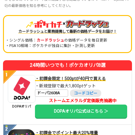
0)の最新価格を知る参考にしてください。
×
カードラッシュと業務提携して最新の価格データをお届け！
・シングル価格：
カードラッシュ
の価格データを毎日更新
・PSA10相場：ポケカチが独自に集計・計測し更新
24時間いつでも！ポケカオリパ8選
・初課金限定！500ptが40円で買える
・新規登録で最大1,800ptゲット
ドーパ2608A
コードコピー
ストームエメラルダ定価販売抽選中
DOPAオリパ
DOPAオリパ公式はこちら ＞
・初課金でポイント最大20%増量