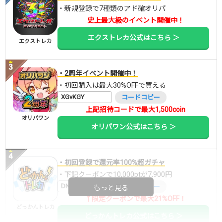
・新規登録で7種類のアド確オリパ
史上最大級のイベント開催中！
エクストレカ公式はこちら ＞
エクストレカ
・2周年イベント開催中！
・初回購入は最大30%OFFで買える
XGvKGY
コードコピー
上記招待コードで最大1,500coin
オリパワン
オリパワン公式はこちら ＞
・初回登録で還元率100%超ガチャ
・下記クーポンで10,000ptが7,900円
DNGBIF4X
コードコピー
もっと見る
↑限定クーポンで最大21%OFF！
どっかんトレカ
どっかんトレカ公式はこちら ＞