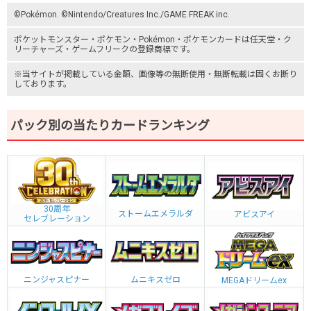
©Pokémon. ©Nintendo/Creatures Inc./GAME FREAK inc.
ポケットモンスター
・ポケモン・Pokémon・
ポケモンカード
は任天堂・
ク
リーチャーズ
・
ゲームフリーク
の登録商標です。
※当サイトが掲載している金額、画像等の無断使用・無断転載は固くお断り
しております。
パック別の当たりカードランキング
30周年
ストームエメラルダ
アビスアイ
セレブレーション
ニンジャスピナー
ムニキスゼロ
MEGAドリームex