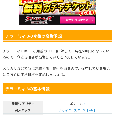
2025.11.15
300円
580円
500～600円
2025.11.5
250円
480円
400～500円
2025.10.25
200円
480円
400～500円
発売日初動
350円
-円
-円
チラーミィ Sの今後の高騰予想
チラーミィ Sは、1ヶ月前の300円に対して、現在500円となってい
るので、今後も相場が高騰していくと予想しています。
メルカリなどで急に高騰する可能性もあるので、保有している場合
はこまめに価格推移を確認しましょう。
チラーミィ Sの基本情報
種類/レアリティ
ポケモン/
S
封入パック
シャイニースターV【s4a】