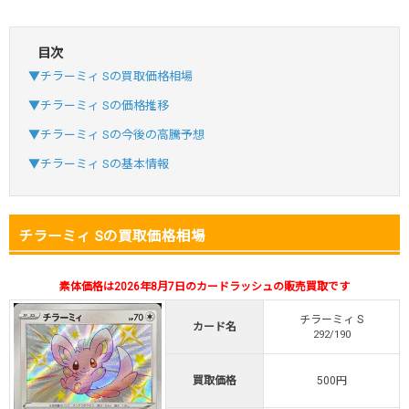
目次
・初回購入は最大90%OFF
▼チラーミィ Sの買取価格相場
・新規登録で6種類アド確解禁
SVGC7P
コードコピー
▼チラーミィ Sの価格推移
↑招待コードで最大2,000ptゲット
▼チラーミィ Sの今後の高騰予想
おりパンダ
おりパンダ公式はこちら ＞
▼チラーミィ Sの基本情報
・atone・ペイディ対応！
チラーミィ Sの買取価格相場
・新規登録で6種類アド確解禁
小口で当たりやすい穴場オリパ
素体価格は2026年8月7日のカードラッシュの販売買取です
オリパスタジアム公式はこちら ＞
オリパスタジアム
チラーミィ S
カード名
292/190
・新規登録で無料100連できる！
買取価格
500円
・初回購入は500coinが50円
TVCM記念！激熱イベント開催中