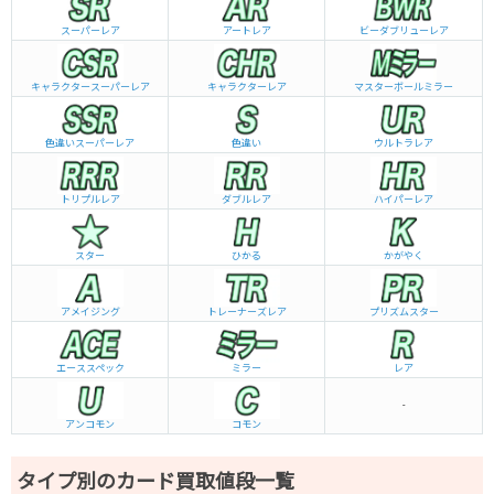
スーパーレア
アートレア
ビーダブリュー
レア
キャラクタースーパーレア
キャラクターレア
マスターボールミラー
色違いスーパーレア
色違い
ウルトラレア
トリプルレア
ダブルレア
ハイパーレア
スター
ひかる
かがやく
アメイジング
トレーナーズレア
プリズムスター
エーススペック
ミラー
レア
-
アンコモン
コモン
タイプ別のカード買取値段一覧