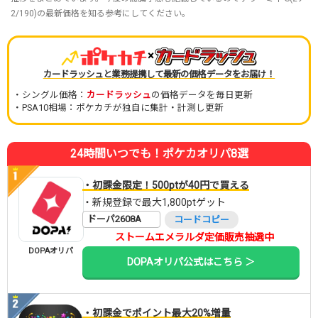
2/190)の最新価格を知る参考にしてください。
×
カードラッシュと業務提携して最新の価格データをお届け！
・シングル価格：
カードラッシュ
の価格データを毎日更新
・PSA10相場：ポケカチが独自に集計・計測し更新
24時間いつでも！ポケカオリパ8選
・初課金限定！500ptが40円で買える
・新規登録で最大1,800ptゲット
ドーパ2608A
コードコピー
ストームエメラルダ定価販売抽選中
DOPAオリパ
DOPAオリパ公式はこちら ＞
・初課金でポイント最大20%増量