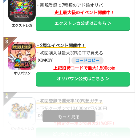
・新規登録で7種類のアド確オリパ
史上最大級のイベント開催中！
エクストレカ公式はこちら ＞
エクストレカ
・2周年イベント開催中！
・初回購入は最大30%OFFで買える
XGvKGY
コードコピー
上記招待コードで最大1,500coin
オリパワン
オリパワン公式はこちら ＞
・初回登録で還元率100%超ガチャ
・下記クーポンで10,000ptが7,900円
DNGBIF4X
コードコピー
もっと見る
↑限定クーポンで最大21%OFF！
どっかんトレカ
どっかんトレカ公式はこちら ＞