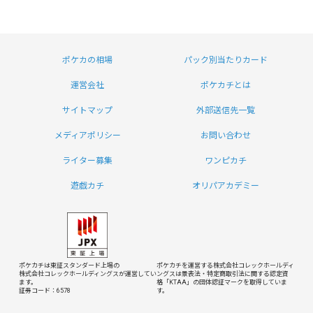
ポケカの相場
パック別当たりカード
運営会社
ポケカチとは
サイトマップ
外部送信先一覧
メディアポリシー
お問い合わせ
ライター募集
ワンピカチ
遊戯カチ
オリパアカデミー
ポケカチは東証スタンダード上場の
ポケカチを運営する株式会社コレックホールディ
株式会社コレックホールディングスが運営してい
ングスは
景表法・特定商取引法に関する認定資
ます。
格「KTAA」の団体認証マークを取得していま
証券コード：6578
す。