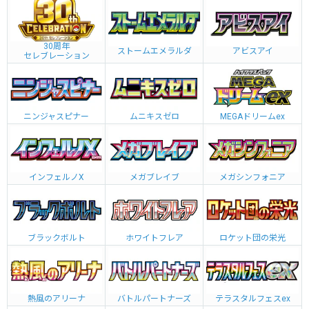
30周年
ストームエメラルダ
アビスアイ
セレブレーション
ニンジャスピナー
ムニキスゼロ
MEGAドリームex
インフェルノX
メガブレイブ
メガシンフォニア
ブラックボルト
ホワイトフレア
ロケット団の栄光
熱風のアリーナ
バトルパートナーズ
テラスタルフェスex