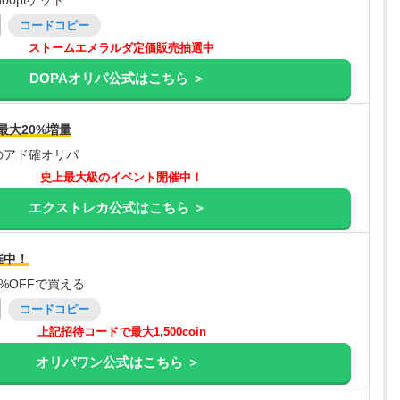
00ptゲット
コードコピー
ストームエメラルダ定価販売抽選中
DOPAオリパ公式はこちら ＞
最大20%増量
のアド確オリパ
史上最大級のイベント開催中！
エクストレカ公式はこちら ＞
催中！
%OFFで買える
コードコピー
上記招待コードで最大1,500coin
オリパワン公式はこちら ＞