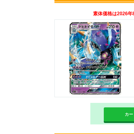
素体価格は2026
・初回購入は500coi
・新規限定！8種類
オリくじ
・リリース1周年イ
・新規登録で最大90
TORAオリパ
カー