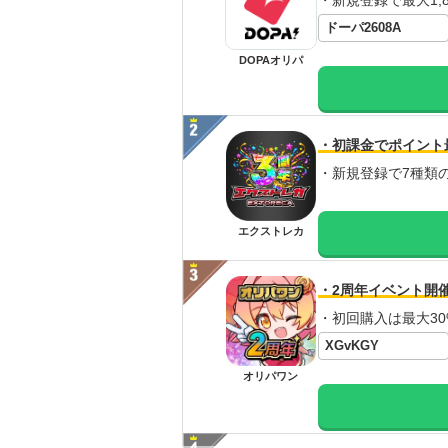
・新規登録で最大1,8
ドーパ2608A
DOPAオリパ
・初課金でポイント
・新規登録で7種類
エクストレカ
・2周年イベント開
・初回購入は最大30
XGvKGY
オリパワン