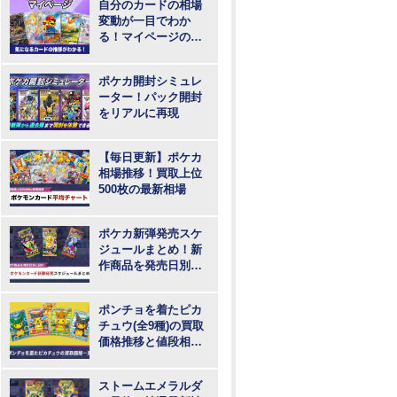
自分のカードの相場
変動が一目でわか
る！マイページの登
録・ログインはこち
らから
ポケカ開封シミュレ
ーター！パック開封
をリアルに再現
【毎日更新】ポケカ
相場推移！買取上位
500枚の最新相場
ポケカ新弾発売スケ
ジュールまとめ！新
作商品を発売日別に
紹介
ポンチョを着たピカ
チュウ(全9種)の買取
価格推移と値段相
場！PSA10の値段や
枚数
ストームエメラルダ