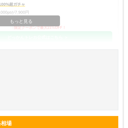
00%超ガチャ
00ptが7,900円
コードコピー
もっと見る
↑限定クーポンで最大21%OFF！
どっかんトレカ公式はこちら ＞
%OFF
アド確解禁
コードコピー
↑招待コードで最大2,000ptゲット
おりパンダ公式はこちら ＞
アド確解禁
oin買える
小口で当たりやすい穴場オリパ
格相場