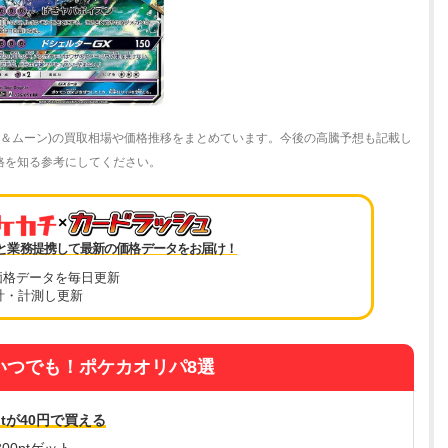
(サン＆ムーン)の買取相場や価格推移をまとめています。今後の高騰予想も記載し
新価格を知る参考にしてください。
×
と業務提携して最新の価格データをお届け！
価格データを毎日更新
計・計測し更新
いつでも！ポケカオリパ8選
tが40円で買える