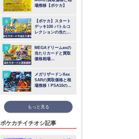
場推移【ポケカ】
【ポケカ】スタート
デッキ100 バトルコ
レクションの当たり
カードや買取価格相
場と番号
MEGAドリームexの
当たりカードと買取
価格相場
【MUR/SAR/SR/MA/
AR】
メガリザードンXex
SARの買取価格と相
場推移！PSA10の値
段や枚数【ポケカ】
もっと見る
ポケカチイチオシ記事