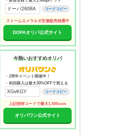
・新規登録で最大1,800ptゲット
ドーパ2608A
コードコピー
ストームエメラルダ定価販売抽選中
DOPAオリパ公式サイト
今熱いおすすめオリパ
・2周年イベント開催中！
・初回購入は最大30%OFFで買える
XGvKGY
コードコピー
上記招待コードで最大1,500coin
オリパワン公式サイト