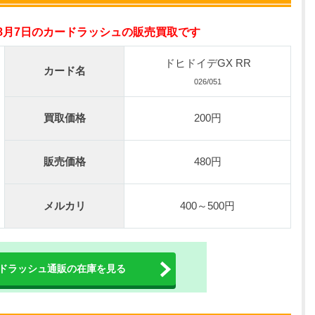
オリパスタジアム公式はこちら ＞
年8月7日のカードラッシュの販売買取です
nが50円
の激熱オリパ
ドヒドイデGX RR
カード名
新規登録で無料100連できる
026/051
オリくじ公式はこちら ＞
買取価格
200円
ベント開催中！
販売価格
480円
%OFF
初回登録で4種類アド確解放
TORAオリパ公式はこちら ＞
メルカリ
400～500円
ドラッシュ通販の在庫を見る