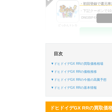
・初回登録で還元率1
・下記クーポンで10,0
DNGBIF4X
どっかんトレカ
・初回購入は最大90
目次
・新規登録で6種類
SVGC7P
▼ドヒドイデGX RRの買取価格相場
おりパンダ
▼ドヒドイデGX RRの価格推移
▼ドヒドイデGX RRの今後の高騰予想
▼ドヒドイデGX RRの基本情報
・新規登録で6種類
・1,000円で1,500c
ドヒドイデGX RRの買取価
オリパスタジアム