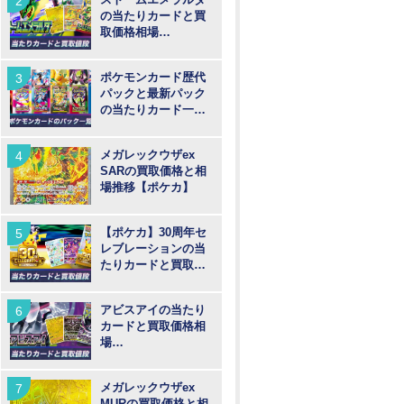
の当たりカードと買
取価格相場
【MUR/SAR/SR/AR
】
ポケモンカード歴代
パックと最新パック
の当たりカード一覧
【ポケカ】
メガレックウザex
SARの買取価格と相
場推移【ポケカ】
【ポケカ】30周年セ
レブレーションの当
たりカードと買取価
格予想！30th記念パ
ックについて考察
アビスアイの当たり
カードと買取価格相
場
【MUR/SAR/SR/AR
】
メガレックウザex
MURの買取価格と相