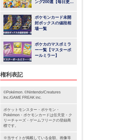
ング200選【毎日更
新】
ポケモンカード未開
封ボックスの値段相
場一覧
ポケカのマスボミラ
ー一覧【マスターボ
ールミラー】
権利表記
©Pokémon. ©Nintendo/Creatures
Inc./GAME FREAK inc.
ポケットモンスター
・ポケモン・
Pokémon・
ポケモンカード
は任天堂・
ク
リーチャーズ
・
ゲームフリーク
の登録商
標です。
※当サイトが掲載している金額、画像等