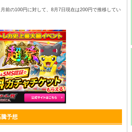
0円
380円
-円
ヶ月前の100円に対して、8月7日現在は200円で推移してい
0円
380円
-円
0円
380円
-円
0円
380円
-円
0円
380円
-円
0円
380円
-円
0円
380円
-円
0円
380円
-円
0円
380円
-円
高騰予想
0円
380円
-円