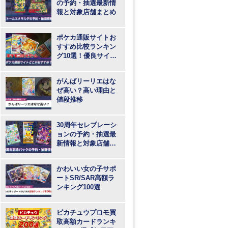
の予約・抽選最新情
報と対象店舗まとめ
ポケカ通販サイトお
すすめ比較ランキン
グ10選！優良サイト
で最も安いのはど
こ？
がんばリーリエはな
ぜ高い？高い理由と
値段推移
30周年セレブレーシ
ョンの予約・抽選最
新情報と対象店舗ま
とめ
かわいい女の子サポ
ートSR/SAR高額ラ
ンキング100選
ピカチュウプロモ買
取高額カードランキ