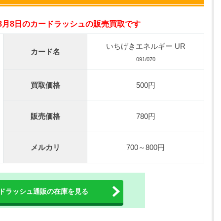
オリパスタジアム公式はこちら ＞
年8月8日のカードラッシュの販売買取です
0連できる！
nが50円
いちげきエネルギー UR
カード名
TVCM記念！激熱イベント開催中
091/070
オリくじ公式はこちら ＞
買取価格
500円
ベント開催中！
%OFF
販売価格
780円
初回登録で4種類アド確解放
TORAオリパ公式はこちら ＞
メルカリ
700～800円
ドラッシュ通販の在庫を見る