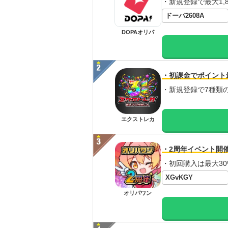
・新規登録で最大1,8
ドーパ2608A
DOPAオリパ
・初課金でポイント
・新規登録で7種類
エクストレカ
・2周年イベント開
・初回購入は最大30
XGvKGY
オリパワン