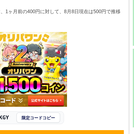
0円
580円
500～600円
、1ヶ月前の400円に対して、8月8日現在は500円で推移
0円
580円
500～600円
0円
580円
500～600円
0円
580円
500～600円
0円
580円
500～600円
0円
580円
500～600円
0円
480円
400～500円
0円
480円
400～500円
KGY
限定コードコピー
0円
480円
400～500円
0円
480円
400～500円