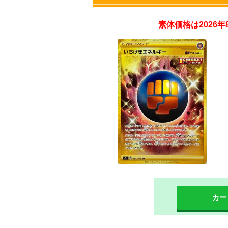
オリパスタジアム
素体価格は2026
・新規登録で無料10
・初回購入は500coi
オリくじ
・リリース1周年イ
・新規登録で最大90
TORAオリパ
カー