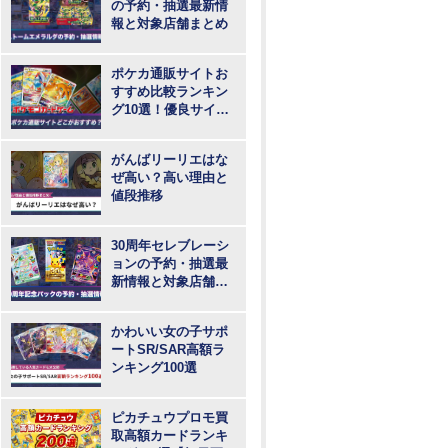
の予約・抽選最新情
報と対象店舗まとめ
ポケカ通販サイトお
すすめ比較ランキン
グ10選！優良サイト
で最も安いのはど
こ？
がんばリーリエはな
ぜ高い？高い理由と
値段推移
30周年セレブレーシ
ョンの予約・抽選最
新情報と対象店舗ま
とめ
かわいい女の子サポ
ートSR/SAR高額ラ
ンキング100選
ピカチュウプロモ買
取高額カードランキ