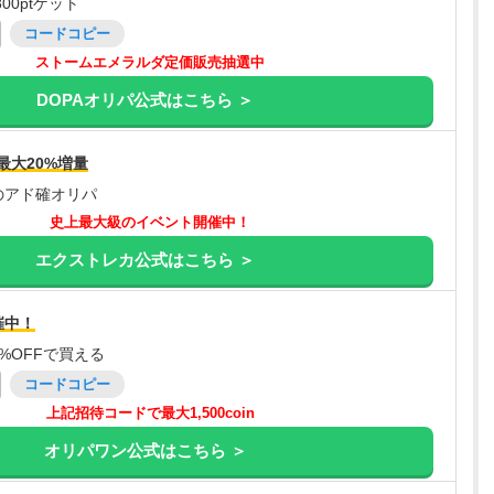
00ptゲット
コードコピー
ストームエメラルダ定価販売抽選中
DOPAオリパ公式はこちら ＞
最大20%増量
のアド確オリパ
史上最大級のイベント開催中！
エクストレカ公式はこちら ＞
催中！
%OFFで買える
コードコピー
上記招待コードで最大1,500coin
オリパワン公式はこちら ＞