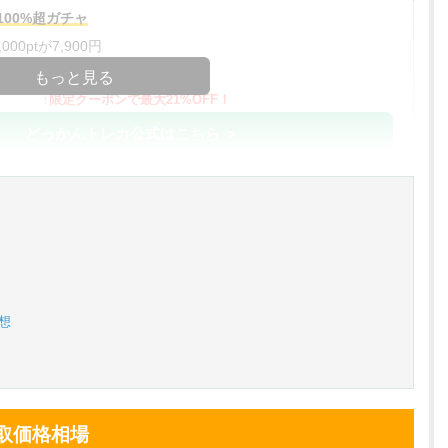
00%超ガチャ
00ptが7,900円
コードコピー
もっと見る
↑限定クーポンで最大21%OFF！
どっかんトレカ公式はこちら ＞
%OFF
アド確解禁
コードコピー
↑招待コードで最大2,000ptゲット
おりパンダ公式はこちら ＞
想
対応！
アド確解禁
小口で当たりやすい穴場オリパ
買取価格相場