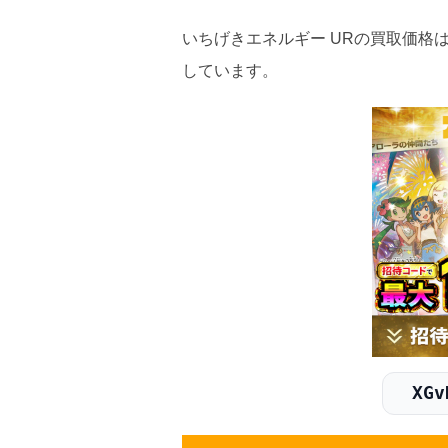
2026.5.5
30
いちげきエネルギー URの買取価格は
しています。
2026.4.25
30
2026.4.15
30
2026.4.5
30
2026.3.25
30
2026.3.15
30
2026.3.5
10
2026.2.25
10
XGv
2026.2.15
10
2026.2.5
10