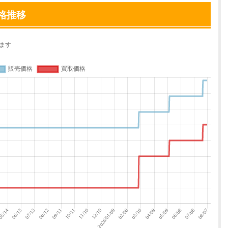
格推移
ます