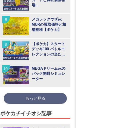
場
【MUR/SAR/SR/AR
】
メガレックウザex
MURの買取価格と相
場推移【ポケカ】
【ポケカ】スタート
デッキ100 バトルコ
レクションの当たり
カードや買取価格相
場と番号
MEGAドリームexの
パック開封シミュレ
ーター
もっと見る
ポケカチイチオシ記事