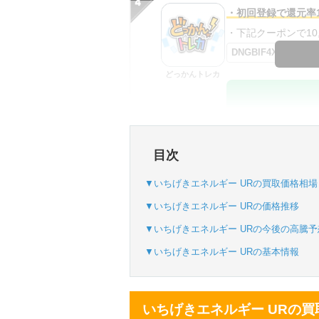
・初回登録で還元率1
・下記クーポンで10,0
DNGBIF4X
どっかんトレカ
・初回購入は最大90
目次
・新規登録で6種類
SVGC7P
▼いちげきエネルギー URの買取価格相場
おりパンダ
▼いちげきエネルギー URの価格推移
▼いちげきエネルギー URの今後の高騰予
▼いちげきエネルギー URの基本情報
・atone・ペイディ
・新規登録で6種類
いちげきエネルギー URの