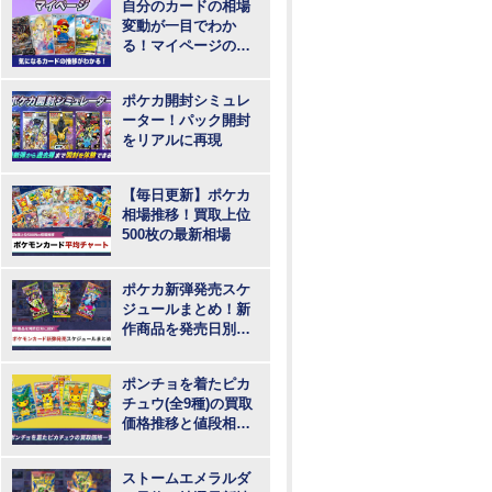
自分のカードの相場
変動が一目でわか
る！マイページの登
録・ログインはこち
らから
ポケカ開封シミュレ
ーター！パック開封
をリアルに再現
【毎日更新】ポケカ
相場推移！買取上位
500枚の最新相場
ポケカ新弾発売スケ
ジュールまとめ！新
作商品を発売日別に
紹介
ポンチョを着たピカ
チュウ(全9種)の買取
価格推移と値段相
場！PSA10の値段や
枚数
ストームエメラルダ