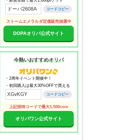
・新規登録で最大1,800ptゲット
ドーパ2608A
コードコピー
ストームエメラルダ定価販売抽選中
DOPAオリパ公式サイト
今熱いおすすめオリパ
・2周年イベント開催中！
・初回購入は最大30%OFFで買える
XGvKGY
コードコピー
上記招待コードで最大1,500coin
オリパワン公式サイト