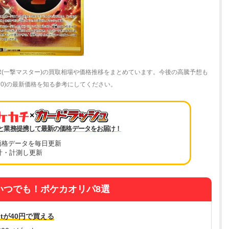
UR(一撃マスター)の買取相場や価格推移をまとめています。今後の高騰予想も
070)の最新価格を知る参考にしてください。
×
と業務提携して最新の価格データをお届け！
価格データを毎日更新
計・計測し更新
いつでも！ポケカオリパ8選
tが40円で買える