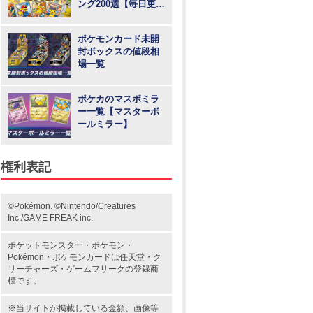
ング200選【毎日更
新】
ポケモンカード未開
封ボックスの値段相
場一覧
ポケカのマスボミラ
ー一覧【マスターボ
ールミラー】
権利表記
©Pokémon. ©Nintendo/Creatures
Inc./GAME FREAK inc.
ポケットモンスター
・ポケモン・
Pokémon・
ポケモンカード
は任天堂・
ク
リーチャーズ
・
ゲームフリーク
の登録商
標です。
※当サイトが掲載している金額、画像等