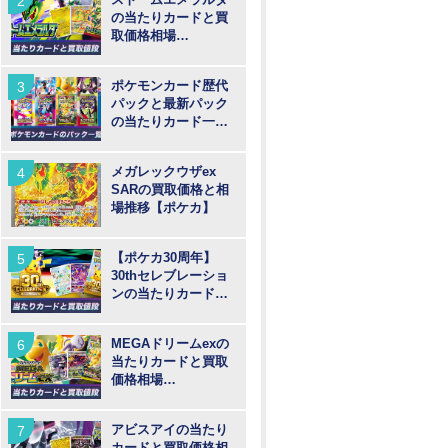
の当たりカードと買
取価格相場
【MUR/SAR/SR/AR
】
ポケモンカード歴代
パックと最新パック
の当たりカード一覧
【ポケカ】
メガレックウザex
SARの買取価格と相
場推移【ポケカ】
【ポケカ30周年】
30thセレブレーショ
ンの当たりカードと
買取価格や高騰予
想！
MEGAドリームexの
当たりカードと買取
価格相場
【MUR/SAR/SR/MA/
AR】
アビスアイの当たり
カードと買取価格相