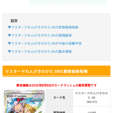
どっかんトレカ公式はこちら ＞
目次
・初回購入は最大90%OFF
▼マスタードれんげきのかた SRの買取価格相場
・新規登録で6種類アド確解禁
SVGC7P
コードコピー
▼マスタードれんげきのかた SRの価格推移
↑招待コードで最大2,000ptゲット
▼マスタードれんげきのかた SRの今後の高騰予想
おりパンダ
おりパンダ公式はこちら ＞
▼マスタードれんげきのかた SRの基本情報
・atone・ペイディ対応！
マスタードれんげきのかた SRの買取価格相場
・新規登録で6種類アド確解禁
小口で当たりやすい穴場オリパ
素体価格は2026年8月8日のカードラッシュの販売買取です
オリパスタジアム公式はこちら ＞
オリパスタジアム
マスタードれんげきのか
カード名
た SR
080/070
・新規登録で無料100連できる！
・初回購入は500coinが50円
買取価格
100円