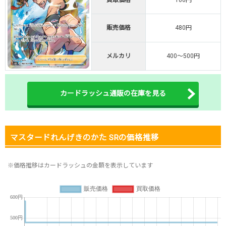
TVCM記念！激熱イベント開催中
オリくじ公式はこちら ＞
販売価格
480円
オリくじ
メルカリ
400～500円
・リリース1周年イベント開催中！
・新規登録で最大90%OFF
初回登録で4種類アド確解放
カードラッシュ通販の在庫を見る
TORAオリパ公式はこちら ＞
TORAオリパ
マスタードれんげきのかた SRの価格推移
※価格推移はカードラッシュの金額を表示しています