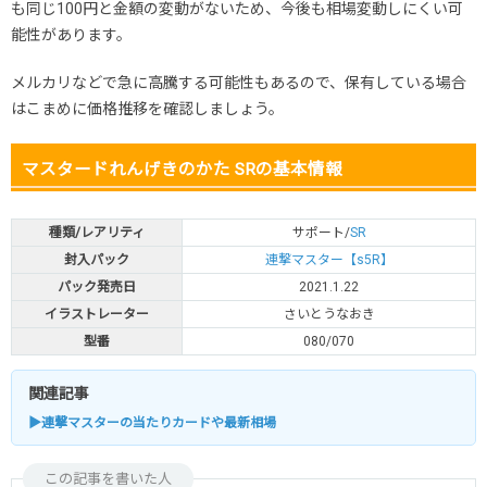
も同じ100円と金額の変動がないため、今後も相場変動しにくい可
能性があります。
メルカリなどで急に高騰する可能性もあるので、保有している場合
はこまめに価格推移を確認しましょう。
マスタードれんげきのかた SRの基本情報
種類/レアリティ
サポート/
SR
封入パック
連撃マスター【s5R】
パック発売日
2021.1.22
イラストレーター
さいとうなおき
型番
080/070
関連記事
▶連撃マスターの当たりカードや最新相場
この記事を書いた人