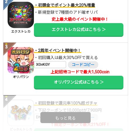
・初課金でポイント最大20%増量
・新規登録で7種類のアド確オリパ
史上最大級のイベント開催中！
エクストレカ公式はこちら ＞
エクストレカ
・2周年イベント開催中！
・初回購入は最大30%OFFで買える
XGvKGY
コードコピー
上記招待コードで最大1,500coin
オリパワン
オリパワン公式はこちら ＞
・初回登録で還元率100%超ガチャ
・下記クーポンで10,000ptが7,900円
DNGBIF4X
コードコピー
もっと見る
↑限定クーポンで最大21%OFF！
どっかんトレカ