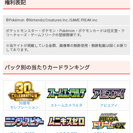
権利表記
©Pokémon. ©Nintendo/Creatures Inc./GAME FREAK inc.
ポケットモンスター
・ポケモン・Pokémon・
ポケモンカード
は任天堂・
ク
リーチャーズ
・
ゲームフリーク
の登録商標です。
※当サイトが掲載している金額、画像等の無断使用・無断転載は固くお断り
しております。
パック別の当たりカードランキング
30周年
ストームエメラルダ
アビスアイ
セレブレーション