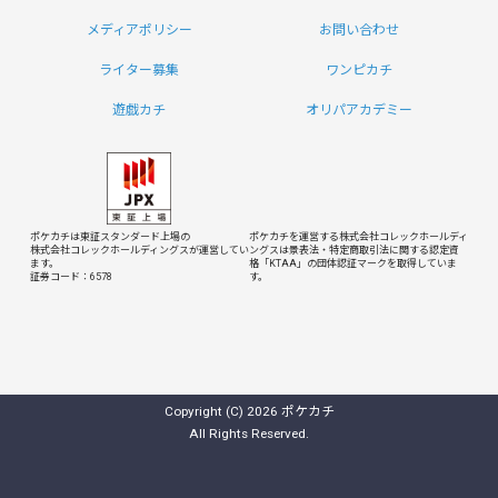
メディアポリシー
お問い合わせ
ライター募集
ワンピカチ
遊戯カチ
オリパアカデミー
ポケカチは東証スタンダード上場の
ポケカチを運営する株式会社コレックホールディ
株式会社コレックホールディングスが運営してい
ングスは
景表法・特定商取引法に関する認定資
ます。
格「KTAA」の団体認証マークを取得していま
証券コード：6578
す。
Copyright (C) 2026 ポケカチ
All Rights Reserved.