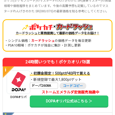
ポケカ(ポケモンカード)のマスタードれんげきのかた SR(連撃マスター)の買取
相場や価格推移をまとめています。今後の高騰予想も記載しているのでマス
タードれんげきのかた SR(080/070)の最新価格を知る参考にしてください。
×
カードラッシュと業務提携して最新の価格データをお届け！
・シングル価格：
カードラッシュ
の価格データを毎日更新
・PSA10相場：ポケカチが独自に集計・計測し更新
24時間いつでも！ポケカオリパ8選
・初課金限定！500ptが40円で買える
・新規登録で最大1,800ptゲット
ドーパ2608A
コードコピー
ストームエメラルダ定価販売抽選中
DOPAオリパ
DOPAオリパ公式はこちら ＞