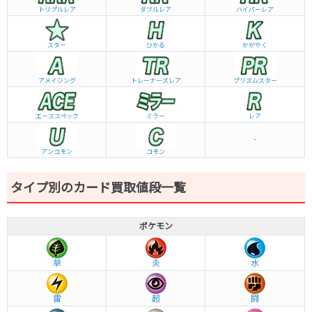
トリプルレア
ダブルレア
ハイパーレア
スター
ひかる
かがやく
アメイジング
トレーナーズレア
プリズムスター
エーススペック
ミラー
レア
-
アンコモン
コモン
タイプ別のカード買取値段一覧
ポケモン
草
炎
水
雷
超
闘