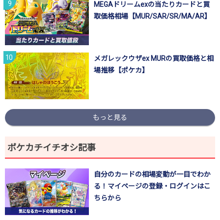
MEGAドリームexの当たりカードと買
取価格相場【MUR/SAR/SR/MA/AR】
メガレックウザex MURの買取価格と相
場推移【ポケカ】
もっと見る
ポケカチイチオシ記事
自分のカードの相場変動が一目でわか
る！マイページの登録・ログインはこ
ちらから