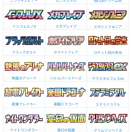
ニンジャスピナー
ムニキスゼロ
MEGAドリームex
インフェルノX
メガブレイブ
メガシンフォニア
ブラックボルト
ホワイトフレア
ロケット団の栄光
熱風のアリーナ
バトルパートナーズ
テラスタルフェスex
超電ブレイカー
楽園ドラゴーナ
ステラミラクル
ナイトワンダラー
変幻の仮面
クリムゾンヘイズ