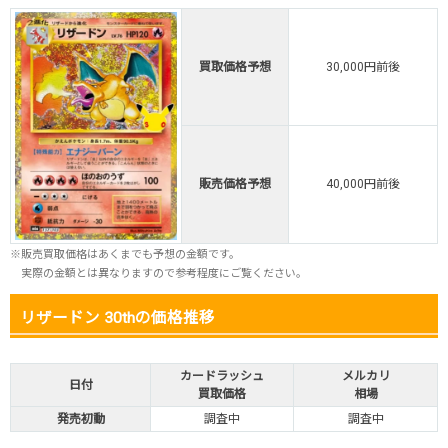
TORAオリパ
買取価格予想
30,000円前後
販売価格予想
40,000円前後
※販売買取価格はあくまでも予想の金額です。
実際の金額とは異なりますので参考程度にご覧ください。
リザードン 30thの価格推移
カードラッシュ
メルカリ
日付
買取価格
相場
発売初動
調査中
調査中