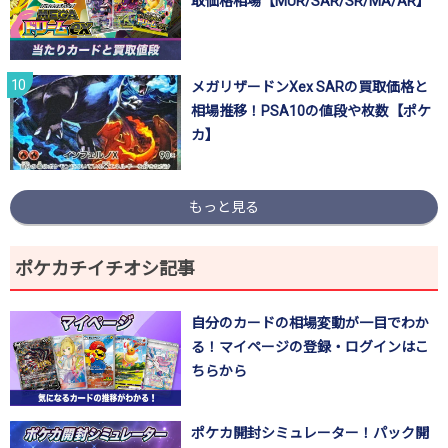
取価格相場【MUR/SAR/SR/MA/AR】
メガリザードンXex SARの買取価格と
相場推移！PSA10の値段や枚数【ポケ
カ】
もっと見る
ポケカチイチオシ記事
自分のカードの相場変動が一目でわか
る！マイページの登録・ログインはこ
ちらから
ポケカ開封シミュレーター！パック開