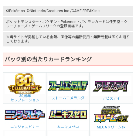
©Pokémon. ©Nintendo/Creatures Inc./GAME FREAK inc.
ポケットモンスター
・ポケモン・Pokémon・
ポケモンカード
は任天堂・
ク
リーチャーズ
・
ゲームフリーク
の登録商標です。
※当サイトが掲載している金額、画像等の無断使用・無断転載は固くお断り
しております。
パック別の当たりカードランキング
30周年
ストームエメラルダ
アビスアイ
セレブレーション
ニンジャスピナー
ムニキスゼロ
MEGAドリームex