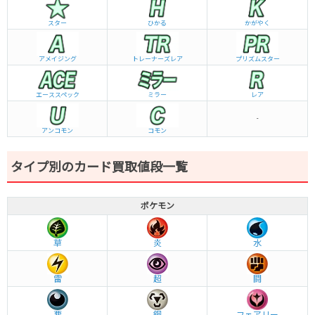
スター
ひかる
かがやく
アメイジング
トレーナーズレア
プリズムスター
エーススペック
ミラー
レア
-
アンコモン
コモン
タイプ別のカード買取値段一覧
ポケモン
草
炎
水
雷
超
闘
悪
鋼
フェアリー