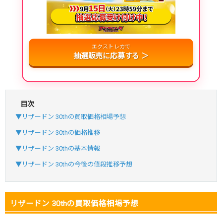
・新規登録で6種類アド確解禁
・1,000円で1,500coin買える
エクストレカで
小口で当たりやすい穴場オリパ
抽選販売に応募する ＞
オリパスタジアム公式はこちら ＞
オリパスタジアム
・初回購入は500coinが50円
目次
・新規限定！8種類の激熱オリパ
▼リザードン 30thの買取価格相場予想
新規登録で無料100連できる
▼リザードン 30thの価格推移
オリくじ公式はこちら ＞
▼リザードン 30thの基本情報
オリくじ
▼リザードン 30thの今後の値段推移予想
・リリース1周年イベント開催中！
・新規登録で最大90%OFF
リザードン 30thの買取価格相場予想
初回登録で4種類アド確解放
TORAオリパ公式はこちら ＞