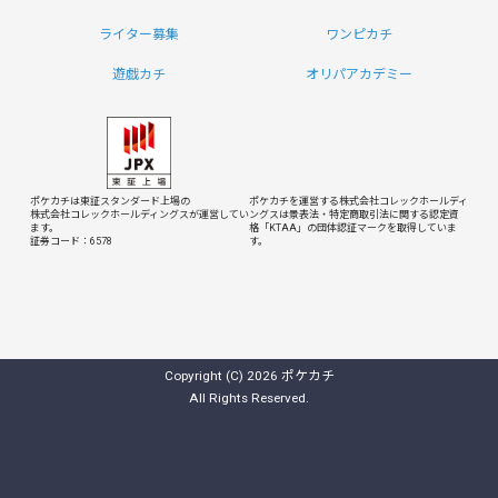
ライター募集
ワンピカチ
遊戯カチ
オリパアカデミー
ポケカチは東証スタンダード上場の
ポケカチを運営する株式会社コレックホールディ
株式会社コレックホールディングスが運営してい
ングスは
景表法・特定商取引法に関する認定資
ます。
格「KTAA」の団体認証マークを取得していま
証券コード：6578
す。
Copyright (C) 2026 ポケカチ
All Rights Reserved.