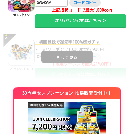
XGvKGY
コードコピー
上記招待コードで最大1,500coin
オリパワン
オリパワン公式はこちら ＞
・初回登録で還元率100%超ガチャ
・下記クーポンで10,000ptが7,900円
DNGBIF4X
コードコピー
もっと見る
↑限定クーポンで最大21%OFF！
どっかんトレカ
どっかんトレカ公式はこちら ＞
30周年セレブレーション 抽選販売受付中！
・初回購入は最大90%OFF
・新規登録で6種類アド確解禁
SVGC7P
コードコピー
↑招待コードで最大2,000ptゲット
おりパンダ
おりパンダ公式はこちら ＞