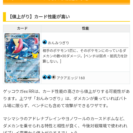
【値上がり】カード性能が高い
カード
性能
おんみつぎり
相手のポケモン1匹に、そのポケモンにのっているダ
メカンの数×30ダメージ。[ベンチは弱点・抵抗力を計
算しない。]
アクアエッジ 160
ゲッコウガex RRは、カード性能の高さから値上がりする可能性があ
ります。上ワザ「おんみつぎり」は、ダメカンが乗っていればバト
ル場に限らず、ベンチにも含めて攻撃ができるワザです。
マシマシラのアドレナブレインやヨノワールのカースドボムなど、
ダメカンを乗せられる特性と相性が良く、今後対戦環境で使われれ