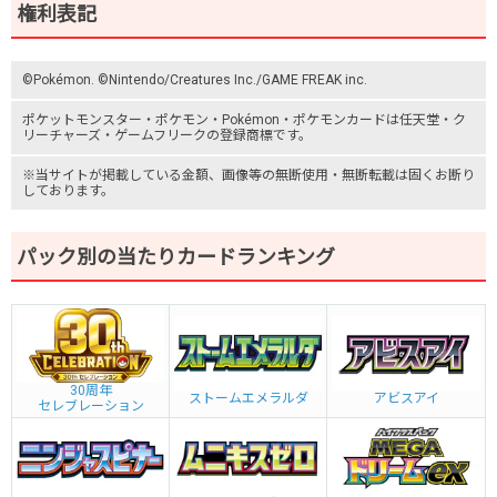
権利表記
©Pokémon. ©Nintendo/Creatures Inc./GAME FREAK inc.
ポケットモンスター
・ポケモン・Pokémon・
ポケモンカード
は任天堂・
ク
リーチャーズ
・
ゲームフリーク
の登録商標です。
※当サイトが掲載している金額、画像等の無断使用・無断転載は固くお断り
しております。
パック別の当たりカードランキング
30周年
ストームエメラルダ
アビスアイ
セレブレーション