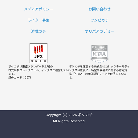
メディアポリシー
お問い合わせ
ライター募集
ワンピカチ
遊戯カチ
オリパアカデミー
ポケカチは東証スタンダード上場の
ポケカチを運営する株式会社コレックホールディ
株式会社コレックホールディングスが運営してい
ングスは
景表法・特定商取引法に関する認定資
ます。
格「KTAA」の団体認証マークを取得していま
証券コード：6578
す。
Copyright (C) 2026 ポケカチ
All Rights Reserved.