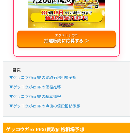
おりパンダ公式はこちら ＞
・atone・ペイディ対応！
・新規登録で6種類アド確解禁
エクストレカで
小口で当たりやすい穴場オリパ
抽選販売に応募する ＞
オリパスタジアム公式はこちら ＞
オリパスタジアム
・新規登録で無料100連できる！
目次
・初回購入は500coinが50円
▼ゲッコウガex RRの買取価格相場予想
TVCM記念！激熱イベント開催中
▼ゲッコウガex RRの価格推移
オリくじ公式はこちら ＞
▼ゲッコウガex RRの基本情報
オリくじ
▼ゲッコウガex RRの今後の値段推移予想
・リリース1周年イベント開催中！
・新規登録で最大90%OFF
ゲッコウガex RRの買取価格相場予想
初回登録で4種類アド確解放