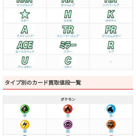
トリプルレア
ダブルレア
ハイパーレア
スター
ひかる
かがやく
アメイジング
トレーナーズレア
プリズムスター
エーススペック
ミラー
レア
-
アンコモン
コモン
タイプ別のカード買取値段一覧
ポケモン
草
炎
水
雷
超
闘