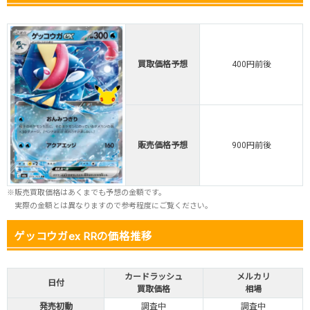
TORAオリパ公式はこちら ＞
TORAオリパ
買取価格予想
400円前後
販売価格予想
900円前後
※販売買取価格はあくまでも予想の金額です。
実際の金額とは異なりますので参考程度にご覧ください。
ゲッコウガex RRの価格推移
カードラッシュ
メルカリ
日付
買取価格
相場
発売初動
調査中
調査中