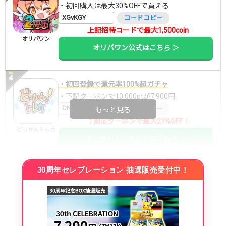
・初回購入は最大30%OFFで買える
XGvKGY
コードコピー
上記招待コードで最大1,500coin
オリパワン
オリパワン公式はこちら ＞
・初回登録で還元率100%超ガチャ
・下記クーポンで10,000ptが7,900円
DNGBIF4X
コードコピー
もっと見る
↑限定クーポンで最大21%OFF！
どっかんトレカ
どっかんトレカ公式はこちら ＞
30周年セレブレーション 抽選販売受付中！
・初回購入は最大90%OFF
・新規登録で6種類アド確解禁
SVGC7P
コードコピー
↑招待コードで最大2,000ptゲット
おりパンダ