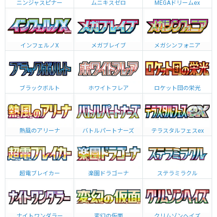
ニンジャスピナー
ムニキスゼロ
MEGAドリームex
インフェルノX
メガブレイブ
メガシンフォニア
ブラックボルト
ホワイトフレア
ロケット団の栄光
熱風のアリーナ
バトルパートナーズ
テラスタルフェスex
超電ブレイカー
楽園ドラゴーナ
ステラミラクル
ナイトワンダラー
変幻の仮面
クリムゾンヘイズ