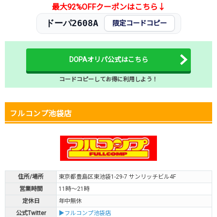
池袋店
最大92%OFFクーポンはこちら↓
・ポケモンカード
ドーパ2608A
・ワンピースカード
限定コードコピー
・遊戯王
平日：16時～20時
・MTG
土日祝：13時～20時
・バトルスピリッツ
トリックスター
・デジモンカード
池袋店
DOPAオリパ公式はこちら
・ユニオンアリーナ
コードコピーしてお得に利用しよう！
・ポケモンカード
不定期
・ワンピースカード
※開店時間は15時固定
カードショップAlice
フルコンプ池袋店
池袋店
・ポケモンカード
平日：13時～20時
・ワンピースカード
土日祝：11時～20時
比希商店
住所/場所
東京都豊島区東池袋1-29-7 サンリッチビル4F
・ポケモンカード
平日：13時～20時
・遊戯王
土日祝：11時～20時
営業時間
11時～21時
ニンニン 池袋店
定休日
年中無休
・ポケモンカード
公式Twitter
▶フルコンプ池袋店