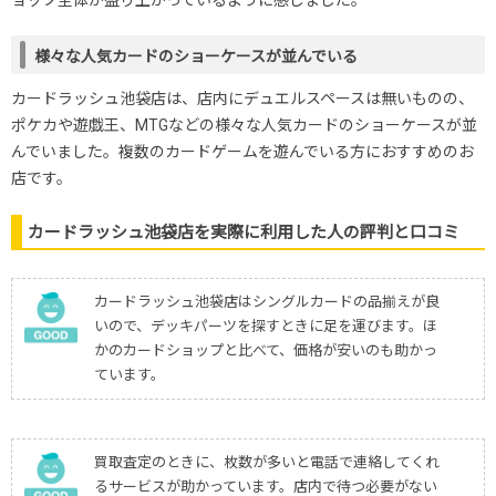
ョップ全体が盛り上がっているように感じました。
トレカビンクス
・ポケモンカード
様々な人気カードのショーケースが並んでいる
・ワンピースカード
11時～20時
・ロルカナ
カードラッシュ池袋店は、店内にデュエルスペースは無いものの、
コーギーアール
池袋店
ポケカや遊戯王、MTGなどの様々な人気カードのショーケースが並
・ポケモンカード
んでいました。複数のカードゲームを遊んでいる方におすすめのお
・ワンピースカード
店です。
・デュエマ
・MTG
平日：12時～22時
・バトルスピリッツ
カードラッシュ池袋店を実際に利用した人の評判と口コミ
カードボックス
土日祝：10時～22時
・ロルカナ
池袋店
・ホロライブカードゲーム
・コナンカードゲーム
カードラッシュ池袋店はシングルカードの品揃えが良
・ラブライブカード
いので、デッキパーツを探すときに足を運びます。ほ
かのカードショップと比べて、価格が安いのも助かっ
・ポケモンカード
13時～23時
ています。
・ワンピースカード
トレカアゲイン
・ポケモンカード
・ワンピースカード
平日：13時～21時
買取査定のときに、枚数が多いと電話で連絡してくれ
・遊戯王
土日祝：11時～20時
るサービスが助かっています。店内で待つ必要がない
・デュエルマスターズ
カーデリア