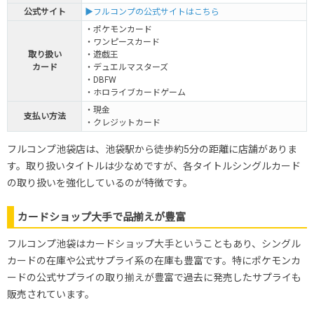
・ワンピースカード
平日：13時～21時
公式サイト
▶フルコンプの公式サイトはこちら
・遊戯王
土日祝：12時～21時
・MTG
・ポケモンカード
トレカモトーショップ
・ヴァイスシュバルツ
・ワンピースカード
池袋店
取り扱い
・遊戯王
カード
・デュエルマスターズ
・DBFW
・ホロライブカードゲーム
・現金
支払い方法
・クレジットカード
フルコンプ池袋店は、
池袋駅から徒歩約5分の距離に店舗がありま
す。取り扱いタイトルは少なめですが、各タイトルシングルカード
の取り扱いを強化しているのが特徴です。
カードショップ大手で品揃えが豊富
フルコンプ池袋はカードショップ大手ということもあり、シングル
カードの在庫や公式サプライ系の在庫も豊富です。特にポケモンカ
ードの公式サプライの取り揃えが豊富で過去に発売したサプライも
販売されています。