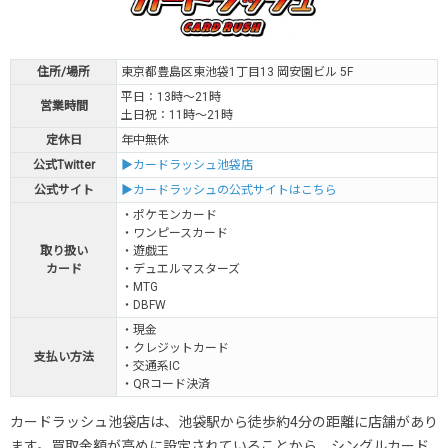
・遊戯王
・デュエルマスターズ
平日：12時～20時
・MTG
金曜：12時～22時
・ヴァイスシュヴァルツ
土日祝：11時～20時
住所/場所
東京都豊島区東池袋1丁目13 岡安園ビル 5F
▼BIG MAGIC
・DBFW
池袋店
・ガンダムカードゲーム
平日：13時～21時
営業時間
・英傑大戦
土日祝：11時～21時
定休日
年中無休
・ポケモンカード
平日：13時～22時
公式Twitter
▶カードラッシュ池袋店
・ワンピースカード
土日祝：11時～20時
公式サイト
▶カードラッシュの公式サイトはこちら
▼トレカ道楽
池袋店
・ポケモンカード
・ワンピースカード
取り扱い
・遊戯王
平日：13時～21時
・ポケモンカード
カード
・デュエルマスターズ
土日祝：13時～21時
・MTG
▼福福トレカ
・DBFW
池袋店
・ポケモンカード
・現金
・ワンピースカード
・クレジットカード
平日：12時～20時
支払い方法
・デュエルマスターズ
・交通系IC
土日祝：11時～20時
・バトルスピリッツ
・QRコード決済
▼トレカ侍
・デジモンカードゲーム
池袋2号店
カードラッシュ池袋店は、池袋駅から徒歩約4分の距離に店舗があり
・ポケモンカード
・ワンピースカード
ます。買取金額が高めに設定されていることから、シングルカード