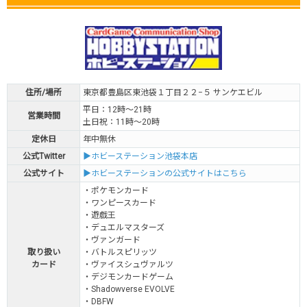
住所/場所
東京都豊島区東池袋１丁目２２−５ サンケエビル
平日：12時～21時
営業時間
土日祝：11時～20時
定休日
年中無休
公式Twitter
▶ホビーステーション池袋本店
公式サイト
▶ホビーステーションの公式サイトはこちら
・ポケモンカード
・ワンピースカード
・遊戯王
・デュエルマスターズ
・ヴァンガード
取り扱い
・バトルスピリッツ
カード
・ヴァイスシュヴァルツ
・デジモンカードゲーム
・Shadowverse EVOLVE
・DBFW