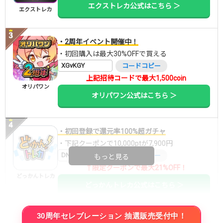
エクストレカ公式はこちら ＞
エクストレカ
・2周年イベント開催中！
・初回購入は最大30%OFFで買える
XGvKGY
コードコピー
上記招待コードで最大1,500coin
オリパワン
オリパワン公式はこちら ＞
・初回登録で還元率100%超ガチャ
・下記クーポンで10,000ptが7,900円
DNGBIF4X
コードコピー
もっと見る
↑限定クーポンで最大21%OFF！
どっかんトレカ
どっかんトレカ公式はこちら ＞
30周年セレブレーション 抽選販売受付中！
・初回購入は最大90%OFF