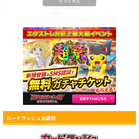
もっと見る
・ポケモンカード
・ワンピースカード
・遊戯王
・デュエルマスターズ
・MTG
月～木：12時～20時
・ヴァンガード
金・土：12時～21時
・バトルスピリッツ
日・祝：11時～19時
▼イエローサブマリン
・
ヴァイスシュヴァルツ
池袋店
・WIXOSS
・DBFW
・ロルカナ
・ラブライブカード
・ポケモンカード
・ワンピースカード
・遊戯王
・デュエルマスターズ
・MTG
平日：12時～21時
・ヴァンガード
土日祝：11時～20時
・バトルスピリッツ
▼アメニティドリーム
・
ヴァイスシュヴァルツ
池袋パワー9店
・デジモンカードゲーム
カードラッシュ池袋店
・Shadowverse EVOLVE
・ビルディバイド
・ポケモンカード