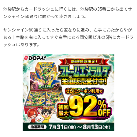
・OSICA
・ドリームオーダー
池袋駅からカードラッシュに行くには、池袋駅の35番口から出てサ
・ウルトラマンカード
ンシャイン60通りに向かって歩きましょう。
・Xross stars
サンシャイン60通りに入ったら道なりに進み、右手におたからやが
・ポケモンカード
平日：14時～21時
・ワンピースカード
ある十字路を右に入ってすぐ右手にある岡安園ビルの5階にカードラ
土日：12時～20時
・ロルカナ
ボクらのカードショップ
ッシュはあります。
池袋店
平日：13時～19時
・ポケモンカード
土日祝：12時～19時
無双
・ポケモンカード
・ワンピースカード
15時～23時
・遊戯王
トレカアルファ
・ロルカナ
池袋店
・ポケモンカード
・遊戯王
平日：13時～22時
・UNION ARENA
土祝：11時～22時
・ビルディバイド
日：11時～20時
スタートレカ
・ガンダムカードゲーム