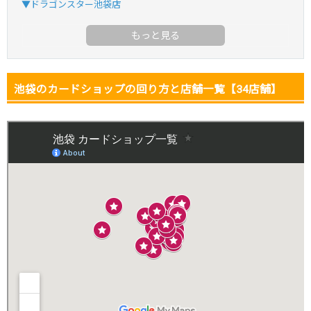
▼ドラゴンスター池袋店
・リリース1周年イベント開催中！
・新規登録で最大90%OFF
初回登録で4種類アド確解放
TORAオリパ公式はこちら ＞
池袋のカードショップの回り方と店舗一覧【34店舗】
TORAオリパ