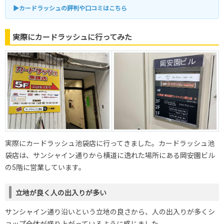
・MTG
▶カードラッシュの評判や口コミはこちら
・ヴァイスシュヴァルツ
11時～21時
・UNION ARENA
▼MINT GAMES
・ロルカナ
実際にカードラッシュに行ってみた
池袋店
・ホロライブカードゲーム
・コナンカードゲーム
・ドリームオーダー
・ポケモンカード
平日：13時～22時
・ワンピースカード
土日祝：11時～22時
・ロルカナ
▼トレカライジング
・ポケモンカード
不定期
・ワンピースカード
※稀に深夜営業あり
▼NO LIMIT
実際にカードラッシュ池袋店に行ってきました。カードラッシュ池
袋店は、サンシャイン通りから横道に逸れた場所にある岡安園ビル
・ポケモンカード
平日：14時～20時
の5階に営業しています。
・ワンピースカード
土日祝：13時～20時
トレカハイライト
立地が良く人の出入りが多い
・ワンピースカード
13時～21時
サンシャイン通り沿いという立地の良さから、人の出入りが多くシ