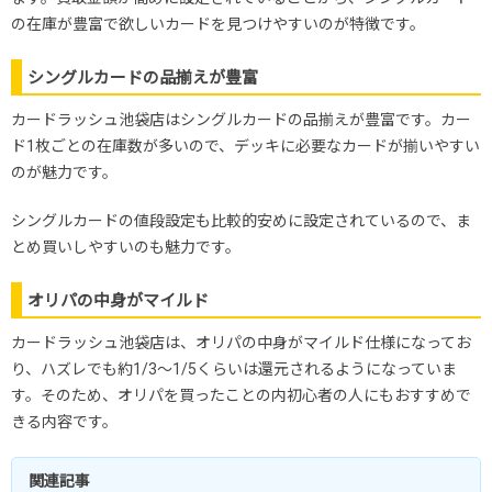
・遊戯王
平日：12時～20時
の在庫が豊富で欲しいカードを見つけやすいのが特徴です。
・ヴァイスシュヴァルツ
土日祝：11時～20時
▼トレカ侍
・Shadowverse EVOLVE
池袋店
・DBFW
シングルカードの品揃えが豊富
・ポケモンカード
カードラッシュ池袋店はシングルカードの品揃えが豊富です。カー
・ワンピースカード
12時～21時
ド1枚ごとの在庫数が多いので、デッキに必要なカードが揃いやすい
・ロルカナ
▼トレカショップラム
のが魅力です。
・ポケモンカード
シングルカードの値段設定も比較的安めに設定されているので、ま
・ワンピースカード
13時～20時
・ガンダムカードゲーム
とめ買いしやすいのも魅力です。
▼トレカチェイス
・ポケモンカード
オリパの中身がマイルド
・ワンピースカード
・ヴァイスシュヴァルツ
・Shadowverse EVOLVE
カードラッシュ池袋店は、オリパの中身がマイルド仕様になってお
12時～21時
・DBFW
り、ハズレでも約1/3～1/5くらいは還元されるようになっていま
・ロルカナ
▼カードシークレット
す。そのため、オリパを買ったことの内初心者の人にもおすすめで
・ホロライブカードゲーム
・コナンカードゲーム
きる内容です。
・ポケモンカード
・ワンピースカード
関連記事
・デュエルマスターズ