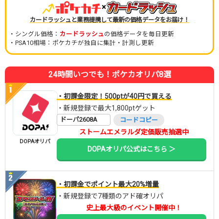
×
カードラッシュと業務提携して最新の価格データをお届け！
・シングル価格：
カードラッシュ
の価格データを毎日更新
・PSA10相場：ポケカチが独自に集計・計測し更新
24時間いつでも！ポケカオリパ8選
・初課金限定！500ptが40円で買える
・新規登録で最大1,800ptゲット
ドーパ2608A
コードコピー
ストームエメラルダ定価販売抽選中
DOPAオリパ
DOPAオリパ公式はこちら ＞
・初課金でポイント最大20%増量
・新規登録で7種類のアド確オリパ
史上最大級のイベント開催中！