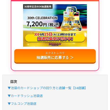
・新規登録で6種類アド確解禁
SVGC7P
コードコピー
↑招待コードで最大2,000ptゲット
おりパンダ
おりパンダ公式はこちら ＞
・新規登録で6種類アド確解禁
・1,000円で1,500coin買える
エクストレカで
小口で当たりやすい穴場オリパ
抽選販売に応募する ＞
オリパスタジアム公式はこちら ＞
オリパスタジアム
・初回購入は500coinが50円
目次
・新規限定！8種類の激熱オリパ
▼池袋のカードショップの回り方と店舗一覧【34店舗】
新規登録で無料100連できる
▼カードラッシュ池袋店
オリくじ公式はこちら ＞
▼フルコンプ池袋店
オリくじ