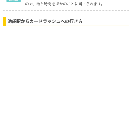
・UNION ARENA
ので、待ち時間をほかのことに当てられます。
池袋店
・ポケモンカード
・ワンピースカード
平日：12時～20時
池袋駅からカードラッシュへの行き方
・遊戯王
土日祝：11時～20時
・ロルカナ
Bee本舗
・ビルディバイド
池袋店
・ポケモンカード
・ワンピースカード
・遊戯王
・デュエルマスターズ
・ヴァンガード
・バトルスピリッツ
・ヴァイスシュバルツ
・デジモンカードゲーム
・Shadowverse EVOLVE
・DBFW
・UNION ARENA
10時～21時
・ロルカナ
カードラボ
・ホロライブカード
池袋店
・コナンカードゲーム
・ラブライブカード
・五等分の花嫁カード
・Reバース