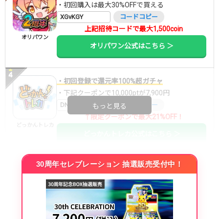
・初回購入は最大30%OFFで買える
XGvKGY
コードコピー
上記招待コードで最大1,500coin
オリパワン
オリパワン公式はこちら ＞
・初回登録で還元率100%超ガチャ
・下記クーポンで10,000ptが7,900円
DNGBIF4X
コードコピー
もっと見る
↑限定クーポンで最大21%OFF！
どっかんトレカ
どっかんトレカ公式はこちら ＞
30周年セレブレーション 抽選販売受付中！
・初回購入は最大90%OFF
・新規登録で6種類アド確解禁
SVGC7P
コードコピー
↑招待コードで最大2,000ptゲット
おりパンダ