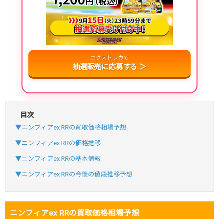
おりパンダ公式はこちら ＞
・新規登録で6種類アド確解禁
・1,000円で1,500coin買える
エクストレカで
小口で当たりやすい穴場オリパ
抽選販売に応募する ＞
オリパスタジアム公式はこちら ＞
オリパスタジアム
・初回購入は500coinが50円
目次
・新規限定！8種類の激熱オリパ
▼ニンフィアex RRの買取価格相場予想
新規登録で無料100連できる
▼ニンフィアex RRの価格推移
オリくじ公式はこちら ＞
▼ニンフィアex RRの基本情報
オリくじ
▼ニンフィアex RRの今後の値段推移予想
・リリース1周年イベント開催中！
・新規登録で最大90%OFF
ニンフィアex RRの買取価格相場予想
初回登録で4種類アド確解放