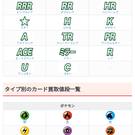
トリプルレア
ダブルレア
ハイパーレア
スター
ひかる
かがやく
アメイジング
トレーナーズレア
プリズムスター
エーススペック
ミラー
レア
-
アンコモン
コモン
タイプ別のカード買取値段一覧
ポケモン
草
炎
水