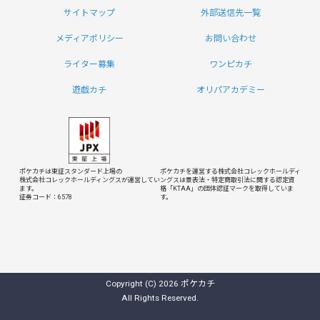
サイトマップ
外部送信先一覧
メディアポリシー
お問い合わせ
ライター募集
ワンピカチ
遊戯カチ
オリパアカデミー
ポケカチは東証スタンダード上場の
ポケカチを運営する株式会社コレックホールディ
株式会社コレックホールディングスが運営してい
ングスは
景表法・特定商取引法に関する認定資
ます。
格「KTAA」の団体認証マークを取得していま
証券コード：6578
す。
Copyright (C) 2026 ポケカチ
All Rights Reserved.