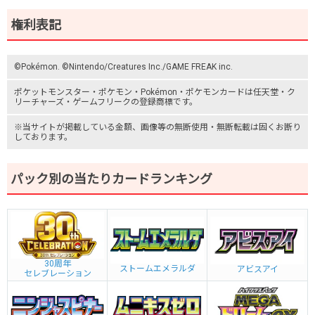
権利表記
©Pokémon. ©Nintendo/Creatures Inc./GAME FREAK inc.
ポケットモンスター
・ポケモン・Pokémon・
ポケモンカード
は任天堂・
ク
リーチャーズ
・
ゲームフリーク
の登録商標です。
※当サイトが掲載している金額、画像等の無断使用・無断転載は固くお断り
しております。
パック別の当たりカードランキング
30周年
ストームエメラルダ
アビスアイ
セレブレーション