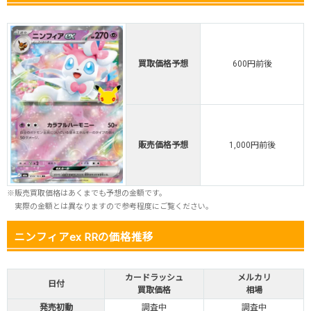
TORAオリパ公式はこちら ＞
TORAオリパ
買取価格予想
600円前後
販売価格予想
1,000円前後
※販売買取価格はあくまでも予想の金額です。
実際の金額とは異なりますので参考程度にご覧ください。
ニンフィアex RRの価格推移
カードラッシュ
メルカリ
日付
買取価格
相場
発売初動
調査中
調査中