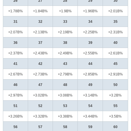
26
27
28
29
30
+1.78B%
+1.84B%
+1.9B%
+1.96B%
+2.01B%
31
32
33
34
35
+2.07B%
+2.13B%
+2.19B%
+2.25B%
+2.31B%
36
37
38
39
40
+2.37B%
+2.43B%
+2.49B%
+2.55B%
+2.61B%
41
42
43
44
45
+2.67B%
+2.73B%
+2.79B%
+2.85B%
+2.91B%
46
47
48
49
50
+2.97B%
+3.02B%
+3.08B%
+3.14B%
+3.2B%
51
52
53
54
55
+3.26B%
+3.32B%
+3.38B%
+3.44B%
+3.5B%
56
57
58
59
60