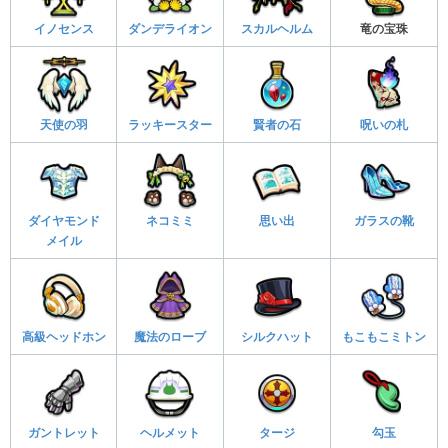
イノセンス
ダンデライオン
スカルヘルム
竜の宝珠
天使の羽
ラッキースター
賢者の石
呪いの札
ダイヤモンド
ネコミミ
思い出
ガラスの靴
メイル
高級ヘッドホン
魔法のローブ
シルクハット
もこもこミトン
ガントレット
ヘルメット
タージ
勾玉