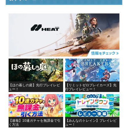
【ほの暮しの庭】先行プレイレビ
【リミットゼロブレイカーズ】先
ュー！
行プレイレビュー！
【速報】10連ガチャを無課金で引
【みんなのトレイン】プレイレビ
く方法
ュー！