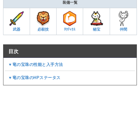
装備一覧
武器
必殺技
ﾀｸﾃｨｸｽ
秘宝
仲間
目次
▼竜の宝珠の性能と入手方法
▼竜の宝珠のHPステータス