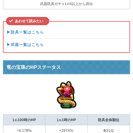
武器防具ガチャLv.6以上から排出
あわせて読みたい
▶防具一覧はこちら
▶武器一覧はこちら
竜の宝珠のHPステータス
Lv.100時のHP
Lv.1時のHP
防具全体順位
+6.17B%
+297A%
4
/31位