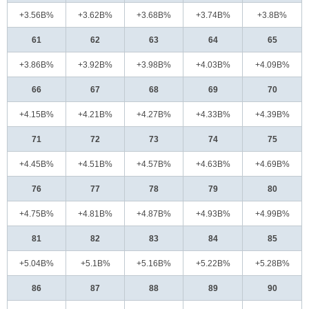
+3.56B%
+3.62B%
+3.68B%
+3.74B%
+3.8B%
61
62
63
64
65
+3.86B%
+3.92B%
+3.98B%
+4.03B%
+4.09B%
66
67
68
69
70
+4.15B%
+4.21B%
+4.27B%
+4.33B%
+4.39B%
71
72
73
74
75
+4.45B%
+4.51B%
+4.57B%
+4.63B%
+4.69B%
76
77
78
79
80
+4.75B%
+4.81B%
+4.87B%
+4.93B%
+4.99B%
81
82
83
84
85
+5.04B%
+5.1B%
+5.16B%
+5.22B%
+5.28B%
86
87
88
89
90