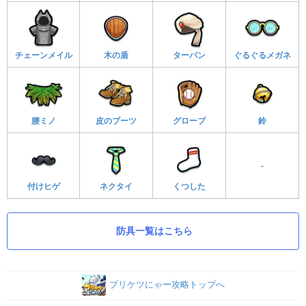
チェーンメイル
木の盾
ターバン
ぐるぐるメガネ
腰ミノ
皮のブーツ
グローブ
鈴
-
付けヒゲ
ネクタイ
くつした
防具一覧はこちら
プリケツにゃー攻略トップへ