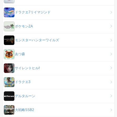
ドラクエ7リイマジンド
ポケモンZA
モンスターハンターワイルズ
あつ森
サイレントヒルf
ドラクエ3
デルタルーン
大戦略SSB2