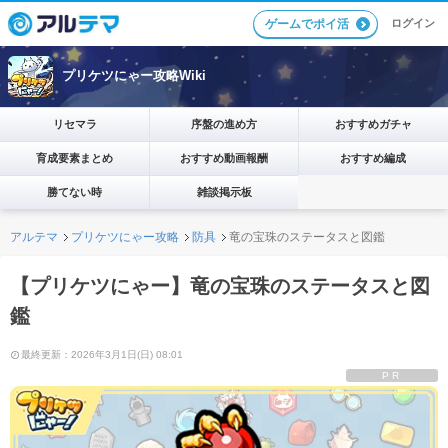
ログイン
ゲームでポイ活
プリケツにゃー攻略Wiki
リセマラ
序盤の進め方
おすすめガチャ
育成要素まとめ
おすすめ動画報酬
おすすめ編成
勝てない時
雑談掲示板
アルテマ
プリケツにゃー攻略
防具
竜の宝珠のステータスと図鑑
【プリケツにゃー】竜の宝珠のステータスと図
鑑
最終更新：2026年3月1日(日) 08:01
PR