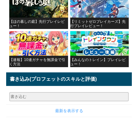
【ほの暮しの庭】先行プレイレビ
【リミットゼロブレイカーズ】先
ュー！
行プレイレビュー！
【速報】10連ガチャを無課金で引
【みんなのトレイン】プレイレビ
く方法
ュー！
書き込み
(プロフェットのスキルと評価)
最新を表示する