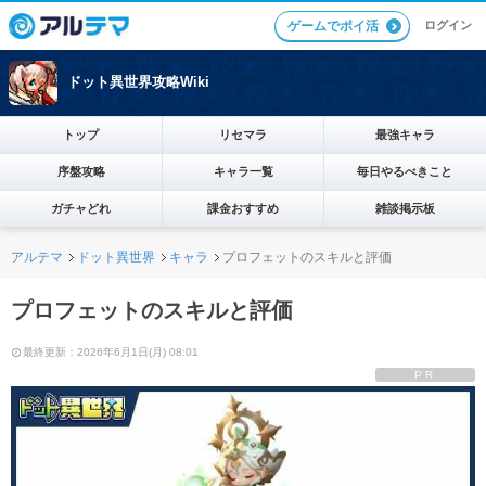
ログイン
ゲームでポイ活
ドット異世界攻略Wiki
トップ
リセマラ
最強キャラ
序盤攻略
キャラ一覧
毎日やるべきこと
ガチャどれ
課金おすすめ
雑談掲示板
アルテマ
ドット異世界
キャラ
プロフェットのスキルと評価
プロフェットのスキルと評価
最終更新：2026年6月1日(月) 08:01
PR