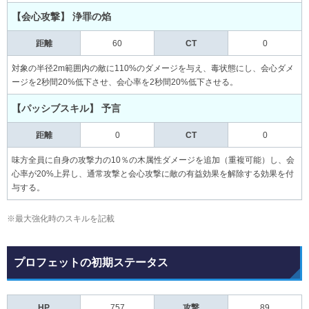
【会心攻撃】 浄罪の焰
距離
60
CT
0
対象の半径2m範囲内の敵に110%のダメージを与え、毒状態にし、会心ダメ
ージを2秒間20%低下させ、会心率を2秒間20%低下させる。
【パッシブスキル】 予言
距離
0
CT
0
味方全員に自身の攻撃力の10％の木属性ダメージを追加（重複可能）し、会
心率が20%上昇し、通常攻撃と会心攻撃に敵の有益効果を解除する効果を付
与する。
※最大強化時のスキルを記載
プロフェットの初期ステータス
HP
757
攻撃
89