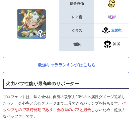
総合評価
レア度
支援型
クラス
神属
種族
最強キャラランキングはこちら
火力バフ性能が最高峰のサポーター
プロフェットは、味方全体に自身の攻撃力10%の木属性ダメージ追加し
たうえ、会心率と会心ダメージまで上昇できるパッシブを持ちます。
パ
ッシブなので常時発動であり、会心系のバフと競合
しないため、超強力
なバッファーです。