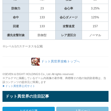
防御力
23
会心率
3.25%
命中
133
会心ダメージ
125%
回避
133
攻撃速度
157
優先攻撃対象
防御型
レア度区分
ノーマル
※レベル1のステータスを記載
ドット異世界攻略トップへ
©SEVEN & EIGHT HOLDINGS Co., Ltd. All rights reserved.
※アルテマに掲載しているゲーム内画像の著作権、商標権その他の知的財産権は、当
該コンテンツの提供元に帰属します
▶ドット異世界公式サイト
ドット異世界の注目記事
おすすめ記事
人気ページ