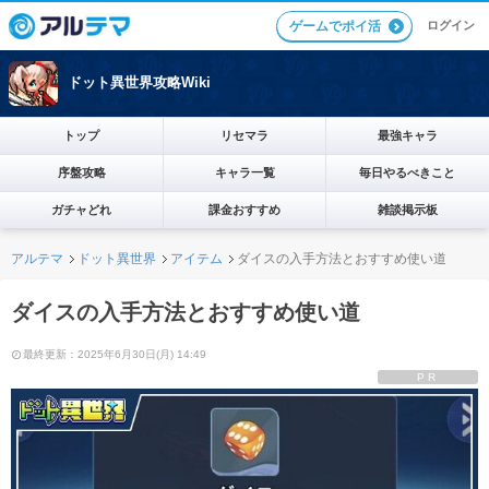
ログイン
ゲームでポイ活
ドット異世界攻略Wiki
トップ
リセマラ
最強キャラ
序盤攻略
キャラ一覧
毎日やるべきこと
ガチャどれ
課金おすすめ
雑談掲示板
アルテマ
ドット異世界
アイテム
ダイスの入手方法とおすすめ使い道
ダイスの入手方法とおすすめ使い道
最終更新：2025年6月30日(月) 14:49
PR