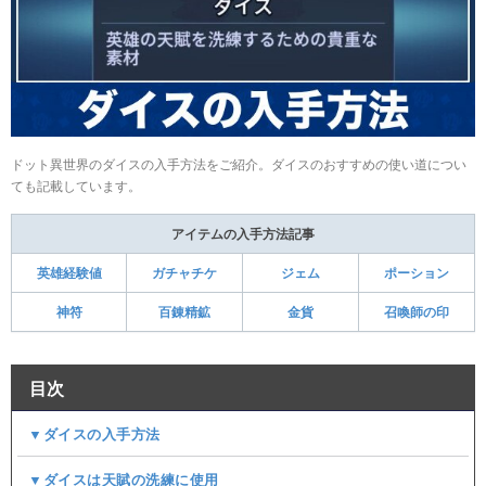
ドット異世界のダイスの入手方法をご紹介。ダイスのおすすめの使い道につい
ても記載しています。
アイテムの入手方法記事
英雄経験値
ガチャチケ
ジェム
ポーション
神符
百錬精鉱
金貨
召喚師の印
目次
▼ダイスの入手方法
▼ダイスは天賦の洗練に使用