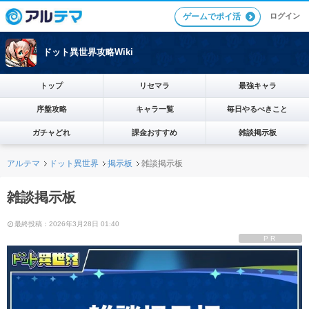
ログイン
ゲームでポイ活
ドット異世界攻略Wiki
トップ
リセマラ
最強キャラ
序盤攻略
キャラ一覧
毎日やるべきこと
ガチャどれ
課金おすすめ
雑談掲示板
アルテマ
ドット異世界
掲示板
雑談掲示板
雑談掲示板
最終投稿：2026年3月28日 01:40
PR