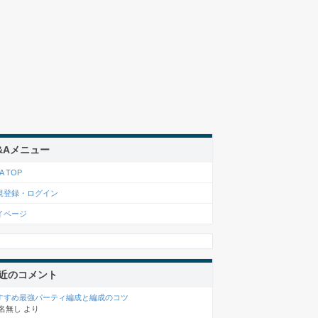
&Aメニュー
A TOP
規登録・ログイン
イページ
近のコメント
すすめ最強パーティ編成と編成のコツ
名無し
より