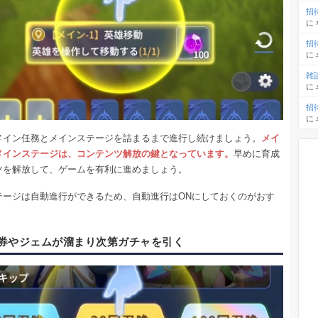
招
に
招
に
雑
に
招
に
メイン任務とメインステージを詰まるまで進行し続けましょう。
メイ
メインステージは、コンテンツ解放の鍵となっています。
早めに育成
ツを解放して、ゲームを有利に進めましょう。
テージは自動進行ができるため、自動進行はONにしておくのがおす
。
券やジェムが溜まり次第ガチャを引く