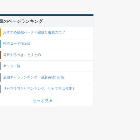
気のページランキング
おすすめ最強パーティ編成と編成のコツ
招待コード掲示板
毎日やるべきことまとめ
キャラ一覧
最強キャラランキング｜最新英雄Tier表
リセマラ当たりランキング｜リセマラは可能？
もっと見る