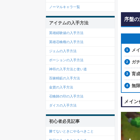
ノーマルキャラ一覧
序盤の
アイテムの入手方法
英雄経験値の入手方法
英雄召喚権の入手方法
メ
ジェムの入手方法
ポーションの入手方法
ガ
神符の入手方法と使い道
育
百錬精鉱の入手方法
無
金貨の入手方法
召喚師の印の入手方法
メイン
ダイスの入手方法
初心者必見記事
勝てないときにやるべきこと