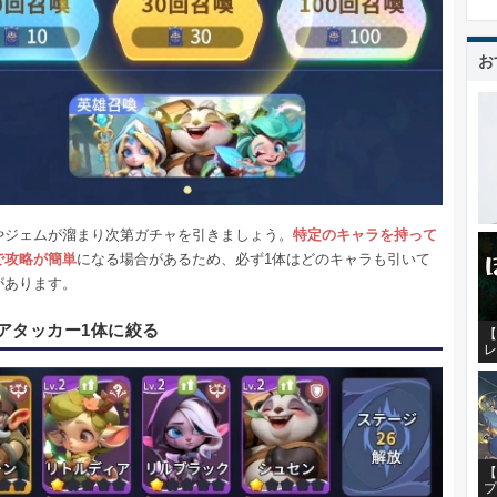
お
やジェムが溜まり次第ガチャを引きましょう。
特定のキャラを持って
で攻略が簡単
になる場合があるため、必ず1体はどのキャラも引いて
があります。
アタッカー1体に絞る
【
レ
【
プ