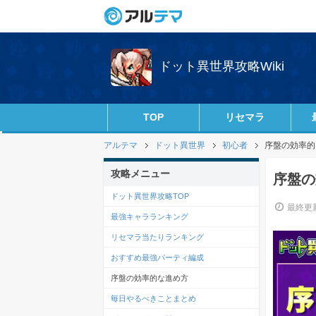
ドット異世界攻略Wiki
TOP
リセマラ
アルテマ
ドット異世界
初心者
序盤の効率的
攻略メニュー
序盤の
ドット異世界攻略TOP
最終更新
最強キャラランキング
リセマラ当たりランキング
おすすめ最強パーティ編成
序盤の効率的な進め方
毎日やるべきことまとめ