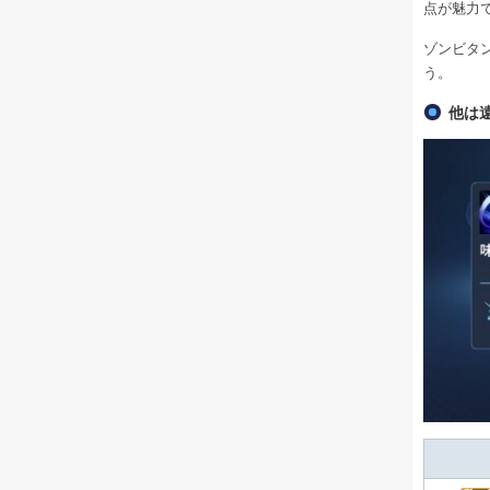
点が魅力
ゾンビタ
う。
他は