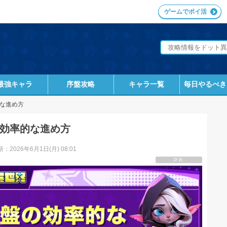
ゲームでポイ活
最強キャラ
序盤攻略
キャラ一覧
毎日やるべき
な進め方
効率的な進め方
：2026年6月1日(月) 08:01
PR