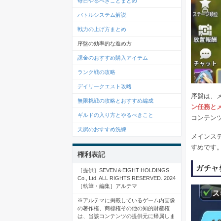
毎日やるべきことまとめ
バトルシステム解説
戦力の上げ方まとめ
序盤の効率的な進め方
課金のおすすめ購入アイテム
ランク戦の攻略
デイリークエスト攻略
序盤は、
無限挑戦の攻略とおすすめ編成
ン任務と
ギルドの入り方とやるべきこと
コンテン
天賦のおすすめ洗練
メインス
すめです
権利表記
ガチャ
［提供］SEVEN＆EIGHT HOLDINGS
Co., Ltd. ALL RIGHTS RESERVED. 2024
［執筆・編集］アルテマ
※アルテマに掲載しているゲーム内画像
の著作権、商標権その他の知的財産権
は、当該コンテンツの提供元に帰属しま