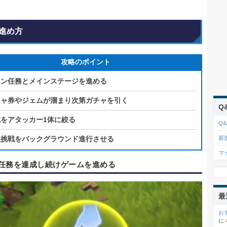
進め方
攻略のポイント
イン任務とメインステージを進める
チャ券やジェムが溜まり次第ガチャを引く
Q
成をアタッカー1体に絞る
Q&
限挑戦をバックグラウンド進行させる
新
マ
任務を達成し続けゲームを進める
最
お
に