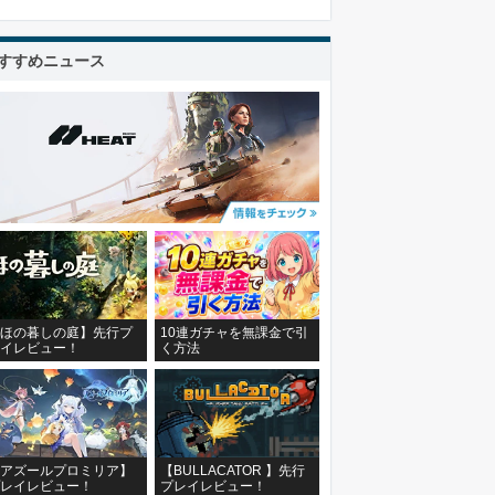
すすめニュース
ほの暮しの庭】先行プ
10連ガチャを無課金で引
イレビュー！
く方法
アズールプロミリア】
【BULLACATOR 】先行
レイレビュー！
プレイレビュー！