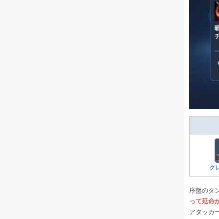
ク
序盤のタ
って延命
アタッカ