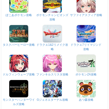
ぽこあポケモン攻略
ポケモンチャンピオンズ
サファイアスフィア攻略
攻略
タスクバーヒーロー攻略
ドラクエ1&2リメイク攻
ドラクエ7リイマジンド
略
攻略
ドルフィンウェーブ攻略
ファンキルスリスタ攻略
ポケモンZA攻略
モンスターハンターワイ
Gジェネエターナル攻略
あつ森攻略
ルズ攻略