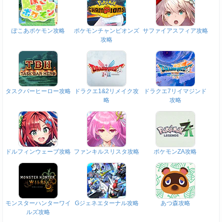
ぽこあポケモン攻略
ポケモンチャンピオンズ
サファイアスフィア攻略
攻略
タスクバーヒーロー攻略
ドラクエ1&2リメイク攻
ドラクエ7リイマジンド
略
攻略
ドルフィンウェーブ攻略
ファンキルスリスタ攻略
ポケモンZA攻略
モンスターハンターワイ
Gジェネエターナル攻略
あつ森攻略
ルズ攻略