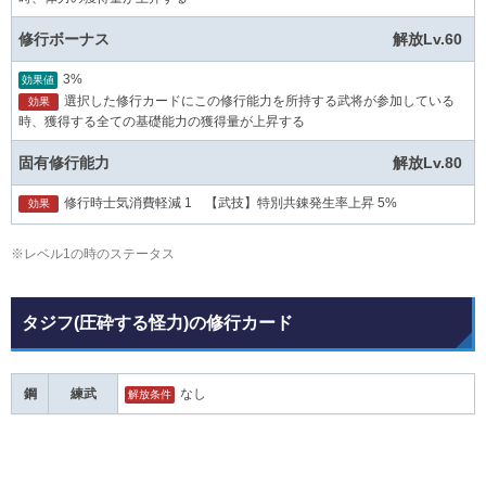
修行ボーナス
解放Lv.60
3%
効果値
選択した修行カードにこの修行能力を所持する武将が参加している
効果
時、獲得する全ての基礎能力の獲得量が上昇する
固有修行能力
解放Lv.80
修行時士気消費軽減 1 【武技】特別共錬発生率上昇 5%
効果
※レベル1の時のステータス
タジフ(圧砕する怪力)の修行カード
鋼
練武
なし
解放条件