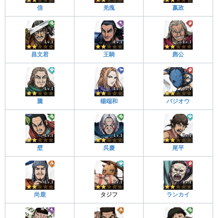
信
羌瘣
嬴政
昌文君
王騎
麃公
騰
楊端和
バジオウ
壁
呉慶
尾平
尚鹿
タジフ
ランカイ