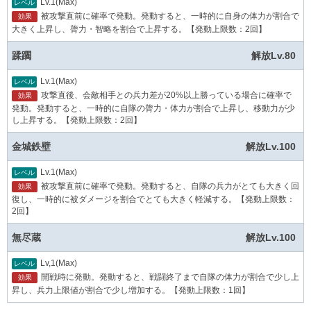
Lv.1(Max)
レベル
被攻撃直前に確率で発動。発動すると、一時的に自身の体力が割合で
効果
大きく上昇し、膂力・智略を割合で上昇する。【発動上限数：2回】
蹂躙
解放Lv.80
Lv.1(Max)
レベル
攻撃直後、会敵相手との兵力差が20%以上勝っている場合に確率で
効果
発動。発動すると、一時的に自隊の膂力・体力が割合で上昇し、移動力が少
し上昇する。【発動上限数：2回】
金城鉄壁
解放Lv.100
Lv.1(Max)
レベル
被攻撃直前に確率で発動。発動すると、自隊の兵力がとても大きく回
効果
復し、一時的に被ダメージを割合でとても大きく軽減する。【発動上限数：
2回】
無尽蔵
解放Lv.100
Lv,1(Max)
レベル
開戦時に発動。発動すると、戦闘終了まで自隊の体力が割合で少し上
効果
昇し、兵力上限値が割合で少し増加する。【発動上限数：1回】