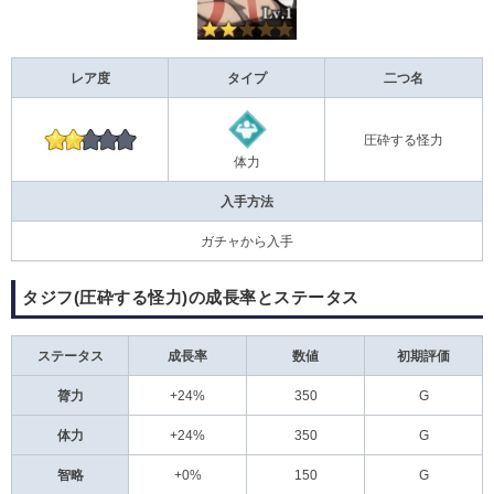
レア度
タイプ
二つ名
圧砕する怪力
体力
入手方法
ガチャから入手
タジフ(圧砕する怪力)の成長率とステータス
ステータス
成長率
数値
初期評価
膂力
+24%
350
G
体力
+24%
350
G
智略
+0%
150
G