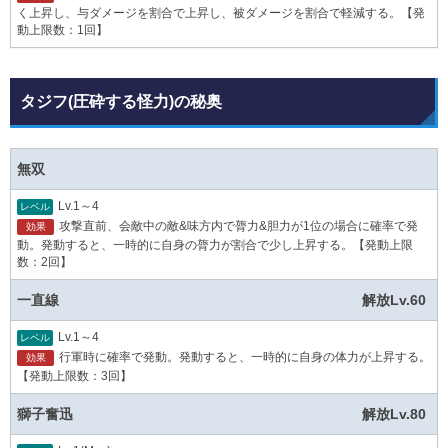
く上昇し、与ダメージを割合で上昇し、被ダメージを割合で軽減する。【発
動上限数：1回】
タジフ(圧砕する怪力)の秘奥
無双
Lv.1～4
レベル
攻撃直前、会敵中の敵&味方内で膂力&胆力が1位の場合に確率で発
効果
動。発動すると、一時的に自身の膂力が割合で少し上昇する。【発動上限
数：2回】
一直線
解放Lv.60
Lv.1～4
レベル
行軍時に確率で発動。発動すると、一時的に自身の体力が上昇する。
効果
【発動上限数：3回】
獅子奮迅
解放Lv.80