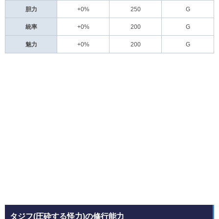
胆力
+0%
250
G
統率
+0%
200
G
魅力
+0%
200
G
タジフ(圧砕する怪力)の修行能力