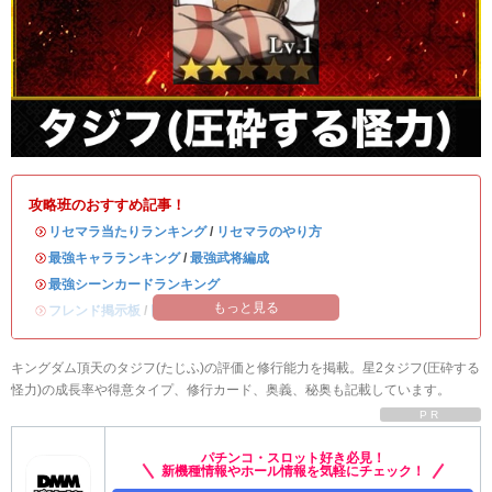
攻略班のおすすめ記事！
・
リセマラ当たりランキング
/
リセマラのやり方
・
最強キャラランキング
/
最強武将編成
・
最強シーンカードランキング
もっと見る
・
フレンド掲示板
/
同盟募集掲示板
キングダム頂天のタジフ(たじふ)の評価と修行能力を掲載。星2タジフ(圧砕する
怪力)の成長率や得意タイプ、修行カード、奥義、秘奥も記載しています。
PR
パチンコ・スロット好き必見！
新機種情報やホール情報を気軽にチェック！