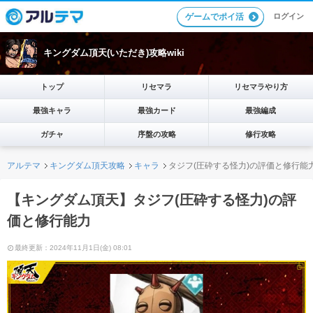
ログイン
ゲームでポイ活
キングダム頂天(いただき)攻略wiki
トップ
リセマラ
リセマラやり方
最強キャラ
最強カード
最強編成
ガチャ
序盤の攻略
修行攻略
アルテマ
キングダム頂天攻略
キャラ
タジフ(圧砕する怪力)の評価と修行能
【キングダム頂天】タジフ(圧砕する怪力)の評
価と修行能力
最終更新：2024年11月1日(金) 08:01