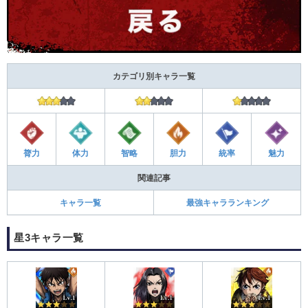
カテゴリ別キャラ一覧
膂力
体力
智略
胆力
統率
魅力
関連記事
キャラ一覧
最強キャラランキング
星3キャラ一覧