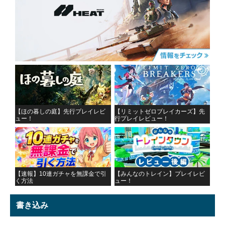
【ほの暮しの庭】先行プレイレビ
【リミットゼロブレイカーズ】先
ュー！
行プレイレビュー！
【速報】10連ガチャを無課金で引
【みんなのトレイン】プレイレビ
く方法
ュー！
書き込み