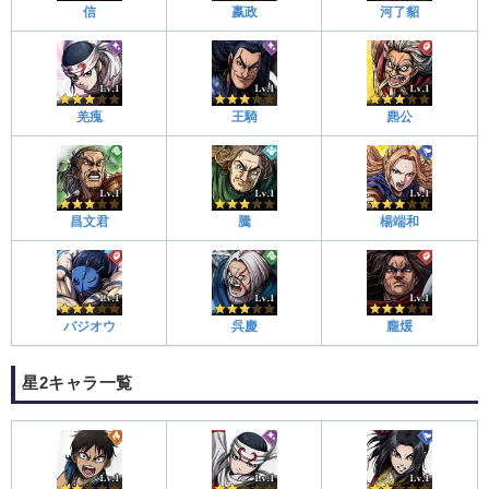
嬴政
信
河了貂
羌瘣
王騎
麃公
昌文君
騰
楊端和
バジオウ
呉慶
龐煖
星2キャラ一覧