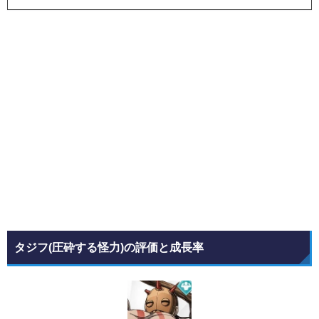
タジフ(圧砕する怪力)の評価と成長率