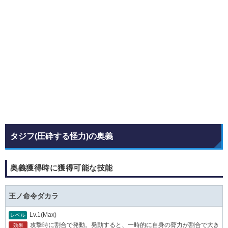
タジフ(圧砕する怪力)の奥義
奥義獲得時に獲得可能な技能
王ノ命令ダカラ
Lv.1(Max)
レベル
攻撃時に割合で発動。発動すると、一時的に自身の膂力が割合で大き
効果