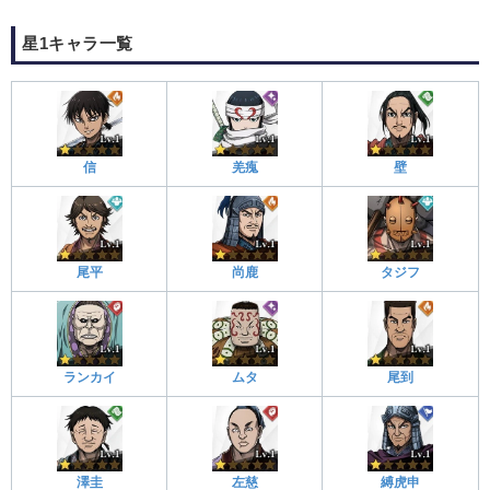
星1キャラ一覧
信
羌瘣
壁
尾平
尚鹿
タジフ
ランカイ
ムタ
尾到
澤圭
左慈
縛虎申