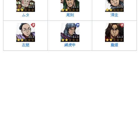
ムタ
尾到
澤圭
左慈
縛虎申
龐煖