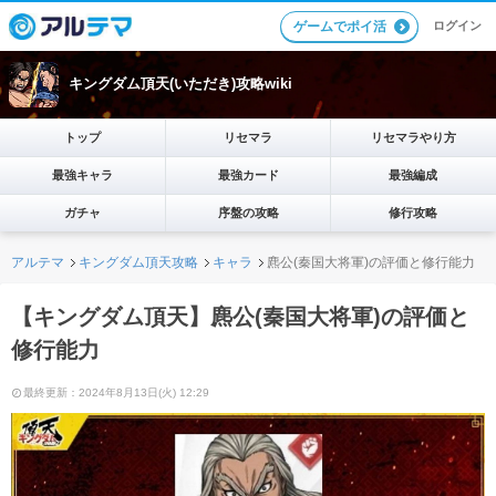
ログイン
ゲームでポイ活
キングダム頂天(いただき)攻略wiki
トップ
リセマラ
リセマラやり方
最強キャラ
最強カード
最強編成
ガチャ
序盤の攻略
修行攻略
アルテマ
キングダム頂天攻略
キャラ
麃公(秦国大将軍)の評価と修行能力
【キングダム頂天】麃公(秦国大将軍)の評価と
修行能力
最終更新：2024年8月13日(火) 12:29