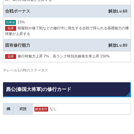
合戦ボーナス
解放Lv.60
15%
効果値
模擬戦や修了戦などの修行中に発生する合戦で得られる基礎能力の獲
効果
得量が上昇する
固有修行能力
解放Lv.80
修行時魅力上昇 7% 高ランク特別共錬発生率上昇 150%
効果
※レベル1の時のステータス
麃公(秦国大将軍)の修行カード
鋼
武技
なし
解放条件