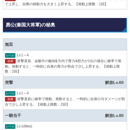
で上昇し、自隊の移動力を大きく上昇する。【発動上限数：1回】
麃公(秦国大将軍)の秘奥
無双
Lv.1～4
レベル
攻撃直前、会敵中の敵&味方内で膂力&胆力が1位の場合に確率で発
効果
動。発動すると、一時的に自身の膂力が割合で少し上昇する。【発動上限
数：2回】
突撃
解放Lv.60
Lv.1～4
レベル
攻撃直前に確率で発動。発動すると、一時的に自身の与ダメージが割
効果
合で少し上昇する。【発動上限数：2回】
一騎当千
解放Lv.80
Lv.1(Max)
レベル