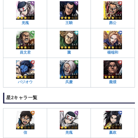
羌瘣
王騎
麃公
昌文君
騰
楊端和
バジオウ
呉慶
龐煖
星2キャラ一覧
信
羌瘣
嬴政