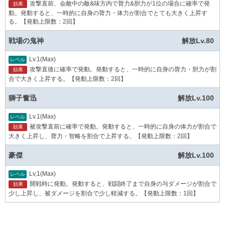
攻撃直前、会敵中の敵&味方内で膂力&胆力が1位の場合に確率で発
効果
動。発動すると、一時的に自身の膂力・体力が割合でとても大きく上昇す
る。【発動上限数：2回】
戦場の鬼神
解放Lv.80
Lv.1(Max)
レベル
攻撃直後に確率で発動。発動すると、一時的に自身の膂力・胆力が割
効果
合で大きく上昇する。【発動上限数：2回】
獅子奮迅
解放Lv.100
Lv.1(Max)
レベル
被攻撃直前に確率で発動。発動すると、一時的に自身の体力が割合で
効果
大きく上昇し、膂力・智略を割合で上昇する。【発動上限数：2回】
豪傑
解放Lv.100
Lv,1(Max)
レベル
開戦時に発動。発動すると、戦闘終了まで自身の与ダメージが割合で
効果
少し上昇し、被ダメージを割合で少し軽減する。【発動上限数：1回】