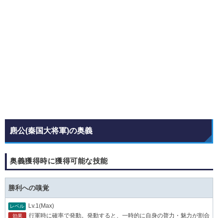
麃公(秦国大将軍)の奥義
奥義獲得時に獲得可能な技能
勝利への嗅覚
Lv.1(Max)
レベル
行軍時に確率で発動。発動すると、一時的に自身の膂力・魅力が割合
効果