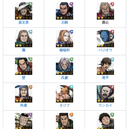
昌文君
王騎
麃公
騰
楊端和
バジオウ
壁
呉慶
尾平
尚鹿
タジフ
ランカイ