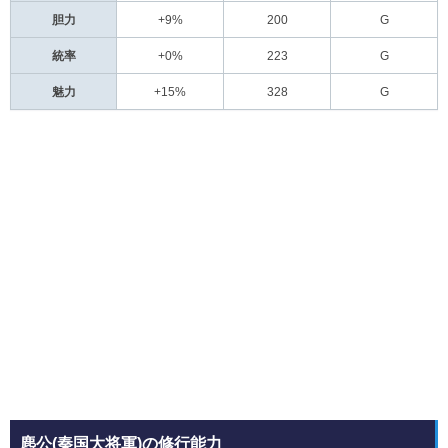
胆力
+9%
200
G
統率
+0%
223
G
魅力
+15%
328
G
麃公(秦国大将軍)の修行能力