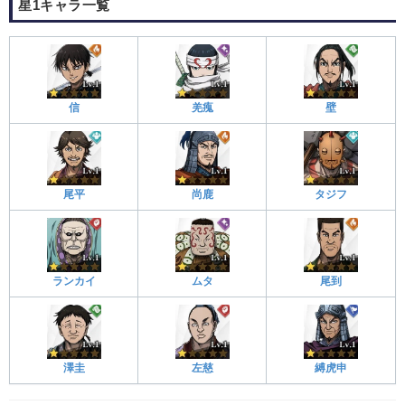
星1キャラ一覧
信
羌瘣
壁
尾平
尚鹿
タジフ
ランカイ
ムタ
尾到
澤圭
左慈
縛虎申