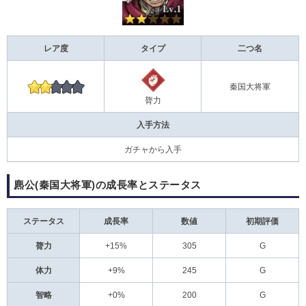
レア度
タイプ
二つ名
秦国大将軍
膂力
入手方法
ガチャから入手
麃公(秦国大将軍)の成長率とステータス
ステータス
成長率
数値
初期評価
膂力
+15%
305
G
体力
+9%
245
G
智略
+0%
200
G