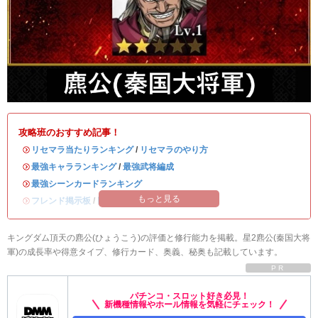
攻略班のおすすめ記事！
・
リセマラ当たりランキング
/
リセマラのやり方
・
最強キャラランキング
/
最強武将編成
・
最強シーンカードランキング
もっと見る
・
フレンド掲示板
/
同盟募集掲示板
キングダム頂天の麃公(ひょうこう)の評価と修行能力を掲載。星2麃公(秦国大将
軍)の成長率や得意タイプ、修行カード、奥義、秘奥も記載しています。
PR
パチンコ・スロット好き必見！
新機種情報やホール情報を気軽にチェック！