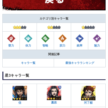
カテゴリ別キャラ一覧
膂力
体力
智略
胆力
統率
魅力
関連記事
キャラ一覧
最強キャラランキング
星3キャラ一覧
嬴政
信
河了貂