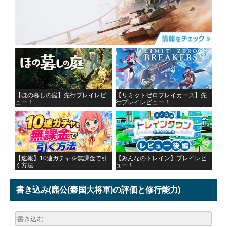
【ほの暮しの庭】先行プレイレビ
【リミットゼロブレイカーズ】先
ュー！
行プレイレビュー！
【速報】10連ガチャを無課金で引
【みんなのトレイン】プレイレビ
く方法
ュー！
書き込み
(麃公(秦国大将軍)の評価と修行能力)