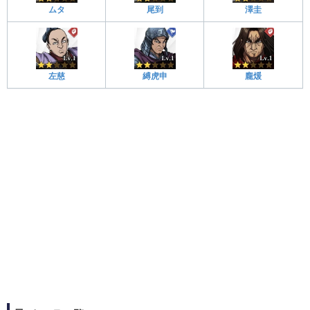
ムタ
尾到
澤圭
左慈
縛虎申
龐煖