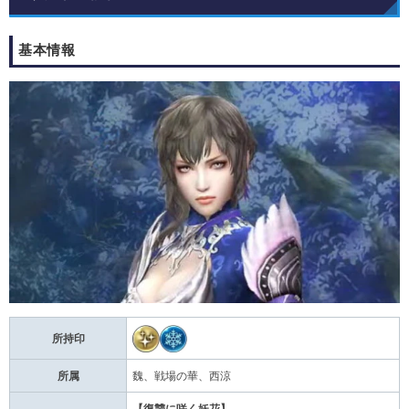
基本情報
所持印
所属
魏、戦場の華、西涼