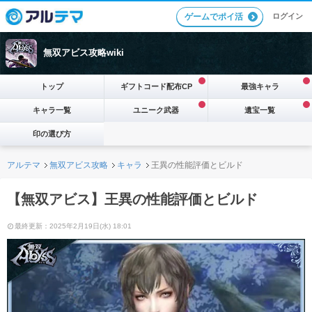
ログイン
ゲームでポイ活
無双アビス攻略wiki
トップ
ギフトコード配布CP
最強キャラ
キャラ一覧
ユニーク武器
遺宝一覧
印の選び方
アルテマ
無双アビス攻略
キャラ
王異の性能評価とビルド
【無双アビス】王異の性能評価とビルド
最終更新：2025年2月19日(水) 18:01