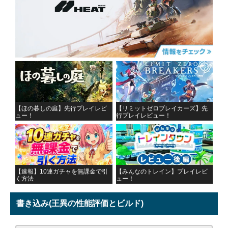
【ほの暮しの庭】先行プレイレビ
【リミットゼロブレイカーズ】先
ュー！
行プレイレビュー！
【速報】10連ガチャを無課金で引
【みんなのトレイン】プレイレビ
く方法
ュー！
書き込み
(王異の性能評価とビルド)