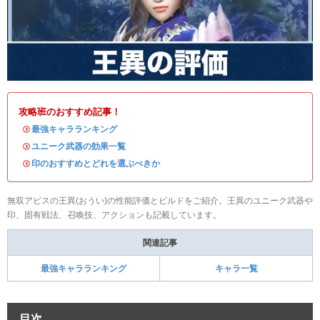
攻略班のおすすめ記事！
・
最強キャラランキング
・
ユニーク武器の効果一覧
・
印のおすすめとどれを選ぶべきか
無双アビスの王異(おうい)の性能評価とビルドをご紹介。王異のユニーク武器や
印、固有戦法、召喚技、アクションも記載しています。
関連記事
最強キャラランキング
キャラ一覧
目次