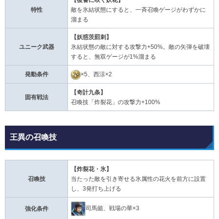
【復讐に咲く妖花】
特性
敵を氷結状態にすると、一斉召喚ゲージがわずかに
溜まる
【妖惑茨罰刺】
ユニーク武器
氷結状態の敵に対する攻撃力+50%。敵の矢弾を破壊
すると、無双ゲージが1%溜まる
発動条件
×5、西涼×2
【奇計九条】
固有戦法
召喚技「炸裂花」の攻撃力+100%
王異の召喚技
【炸裂花・氷】
召喚技
当たった敵を引き寄せる氷属性の花火を前方に設置
し、3発打ち上げる
司馬懿、戦場の華×3
強化条件