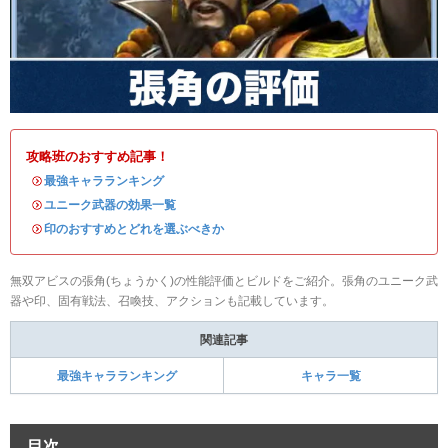
攻略班のおすすめ記事！
・
最強キャラランキング
・
ユニーク武器の効果一覧
・
印のおすすめとどれを選ぶべきか
無双アビスの張角(ちょうかく)の性能評価とビルドをご紹介。張角のユニーク武
器や印、固有戦法、召喚技、アクションも記載しています。
関連記事
最強キャラランキング
キャラ一覧
目次