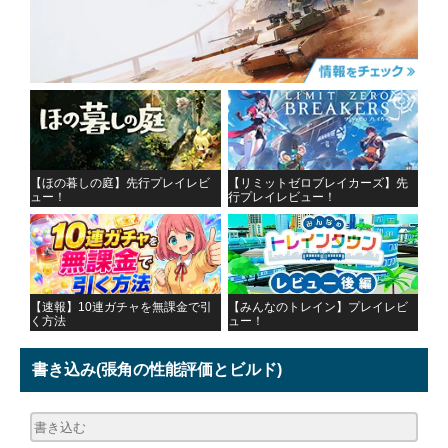
【ほの暮しの庭】先行プレイレビ
【リミットゼロブレイカーズ】先
ュー！
行プレイレビュー！
【速報】10連ガチャを無課金で引
【みんなのトレイン】プレイレビ
く方法
ュー！
書き込み
(張角の性能評価とビルド)