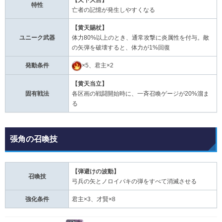
【天下大吉】
特性
亡者の記憶が発生しやすくなる
【黄天賜杖】
ユニーク武器
体力80%以上のとき、通常攻撃に炎属性を付与。敵
の矢弾を破壊すると、体力が1%回復
発動条件
×5、君主×2
【黄天当立】
固有戦法
各区画の戦闘開始時に、一斉召喚ゲージが20%溜ま
る
張角の召喚技
【弾避けの波動】
召喚技
弓兵の矢とノロイバキの弾をすべて消滅させる
強化条件
君主×3、才賢×8