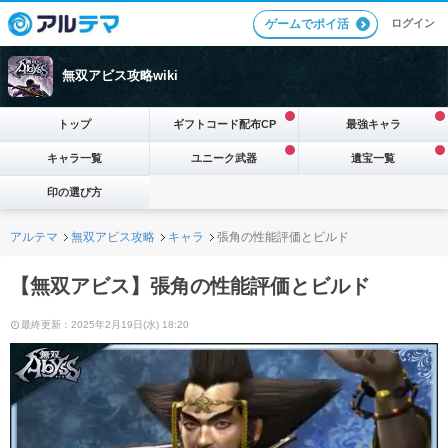
ログイン
ゲームでポイ活
無双アビス攻略wiki
トップ
ギフトコード配布CP
最強キャラ
キャラ一覧
ユニーク武器
遺宝一覧
印の選び方
アルテマ
無双アビス攻略
キャラ
張角の性能評価とビルド
【無双アビス】張角の性能評価とビルド
最終更新：2025年2月19日(水) 18:20