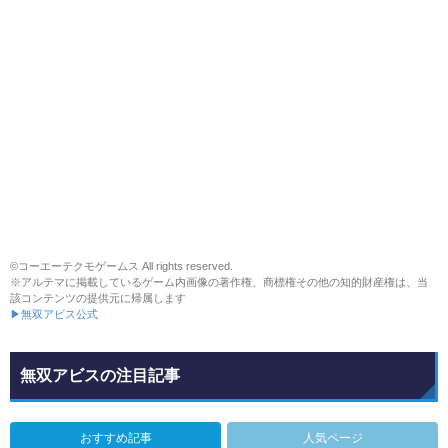
©コーエーテクモゲームス All rights reserved.
※アルテマに掲載しているゲーム内画像の著作権、商標権その他の知的財産権は、当
該コンテンツの提供元に帰属します
▶無双アビス公式
無双アビスの注目記事
おすすめ記事
人気ページ