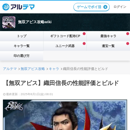
ログイン
ゲームでポイ活
無双アビス攻略wiki
トップ
ギフトコード配布CP
最強キャラ
キャラ一覧
ユニーク武器
遺宝一覧
印の選び方
アルテマ
無双アビス攻略
キャラ
織田信長の性能評価とビルド
【無双アビス】織田信長の性能評価とビルド
最終更新：2025年8月1日(金) 08:01