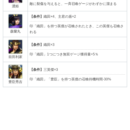
敵に裂傷を与えると、一斉召喚ゲージがわずかに溜まる
濃姫
【条件】
織田×4、主君の盾×2
印「織田」を持つ英傑が召喚されたとき、この英傑も召喚さ
森蘭丸
れる
【条件】
織田×3
印「織田」1つにつき無双ゲージ獲得量+5％
前田利家
【条件】
三英傑×3
印「織田」「豊臣」を持つ英傑の召喚待機時間-30%
豊臣秀吉