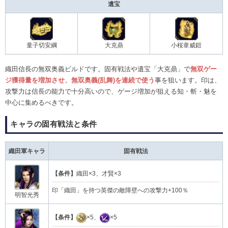
遺宝
童子切安綱
大克鼎
小桜韋威鎧
織田信長の無双奥義ビルドです。固有戦法や遺宝「大克鼎」で
無双ゲー
ジ獲得量を増加させ、無双奥義(乱舞)を連続で使う
事を狙います。印は、
攻撃力は信長の能力で十分高いので、ゲージ増加が狙える知・斬・魅を
中心に集めるべきです。
キャラの固有戦法と条件
織田軍キャラ
固有戦法
【条件】
織田×3、才賢×3
印「織田」を持つ英傑の敵障壁への攻撃力+100％
明智光秀
【条件】
×5、
×5