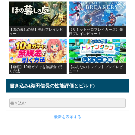
【ほの暮しの庭】先行プレイレビ
【リミットゼロブレイカーズ】先
ュー！
行プレイレビュー！
【速報】10連ガチャを無課金で引
【みんなのトレイン】プレイレビ
く方法
ュー！
書き込み
(織田信長の性能評価とビルド)
最新を表示する