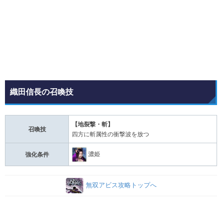
織田信長の召喚技
【地裂撃・斬】
召喚技
四方に斬属性の衝撃波を放つ
濃姫
強化条件
無双アビス攻略トップへ