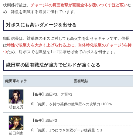
状態移行後は、
チャージ4の範囲攻撃が画面全体を覆いつくすほど広い
た
め、雑魚を殲滅する速度に優れています。
対ボスにも高いダメージを出せる
織田信長は、対単体のボスに対しても高火力を出せるキャラです。信長
は
特性で攻撃力を大きく上げられる上に、単体特化攻撃のチャージ3を持
つ
ため、対ボスでも障壁を1～2回壊せば全てのボスを倒せます。
織田軍の固有戦法が強力でビルドが強くなる
織田軍キャラ
固有戦法
【条件】
織田×3、才賢×3
印「織田」を持つ英傑の敵障壁への攻撃力+100％
明智光秀
【条件】
織田×3
印「織田」1つにつき無双ゲージ獲得量+5％
前田利家