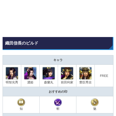
織田信長のビルド
キャラ
FREE
明智光秀
濃姫
森蘭丸
前田利家
豊臣秀吉
おすすめの印
知
斬
魅