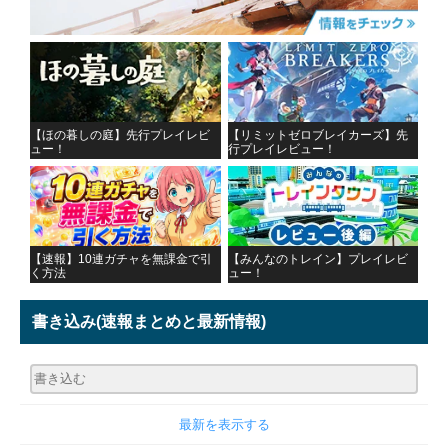
【ほの暮しの庭】先行プレイレビ
【リミットゼロブレイカーズ】先
ュー！
行プレイレビュー！
【速報】10連ガチャを無課金で引
【みんなのトレイン】プレイレビ
く方法
ュー！
書き込み
(速報まとめと最新情報)
最新を表示する