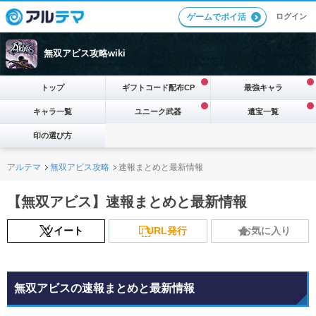
ログイン
ゲームでポイ活
無双アビス攻略wiki
トップ
ギフトコード配布CP
最強キャラ
キャラ一覧
ユニーク武器
遺宝一覧
印の選び方
アルテマ
無双アビス攻略
速報まとめと最新情報
【無双アビス】速報まとめと最新情報
ツイート
URL発行
お気に入り
無双アビスの速報まとめと最新情報