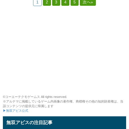
1
2
3
4
5
次へ»
©コーエーテクモゲームス All rights reserved.
※アルテマに掲載しているゲーム内画像の著作権、商標権その他の知的財産権は、当
該コンテンツの提供元に帰属します
▶無双アビス公式
無双アビスの注目記事