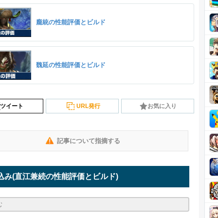
龐統の性能評価とビルド
魏延の性能評価とビルド
ツイート
URL発行
お気に入り
記事について指摘する
込み
(直江兼続の性能評価とビルド)