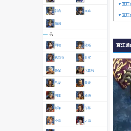
▼直江
郭嘉
楽進
▼直江
荀彧
呉
直江兼
周瑜
陸遜
孫尚香
甘寧
孫堅
太史慈
呂蒙
黄蓋
周泰
凌統
孫策
孫権
小喬
大喬