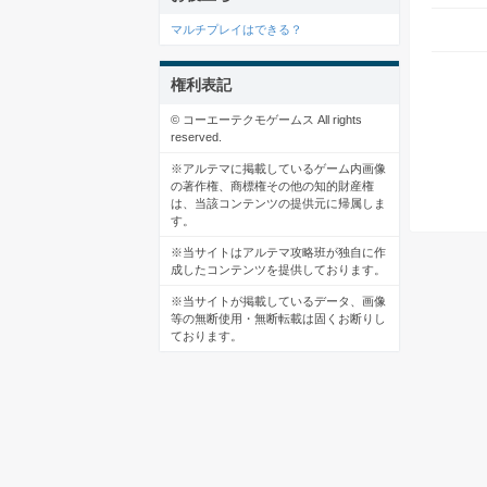
マルチプレイはできる？
権利表記
© コーエーテクモゲームス All rights
reserved.
※アルテマに掲載しているゲーム内画像
の著作権、商標権その他の知的財産権
は、当該コンテンツの提供元に帰属しま
す。
※当サイトはアルテマ攻略班が独自に作
成したコンテンツを提供しております。
※当サイトが掲載しているデータ、画像
等の無断使用・無断転載は固くお断りし
ております。