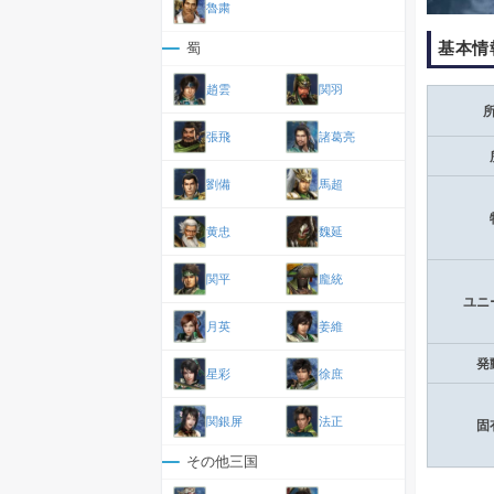
魯粛
基本情
蜀
趙雲
関羽
張飛
諸葛亮
劉備
馬超
黄忠
魏延
関平
龐統
ユニ
月英
姜維
発
星彩
徐庶
関銀屏
法正
固
その他三国