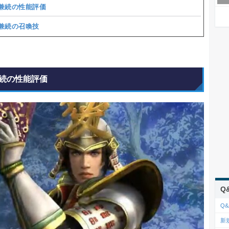
兼続の性能評価
兼続の召喚技
続の性能評価
Q
Q&
新