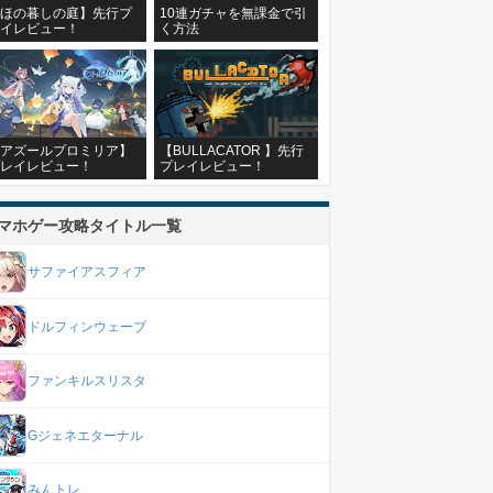
ほの暮しの庭】先行プ
10連ガチャを無課金で引
イレビュー！
く方法
アズールプロミリア】
【BULLACATOR 】先行
レイレビュー！
プレイレビュー！
マホゲー攻略タイトル一覧
サファイアスフィア
ドルフィンウェーブ
ファンキルスリスタ
Gジェネエターナル
みんトレ