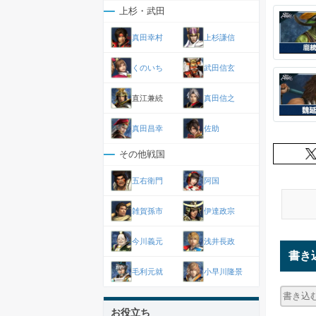
上杉・武田
真田幸村
上杉謙信
くのいち
武田信玄
直江兼続
真田信之
真田昌幸
佐助
その他戦国
五右衛門
阿国
雑賀孫市
伊達政宗
今川義元
浅井長政
書き
毛利元就
小早川隆景
お役立ち