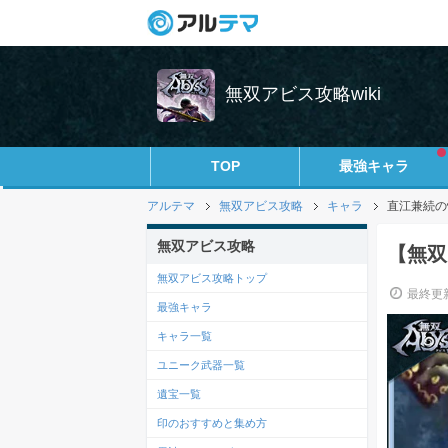
無双アビス攻略wiki
TOP
最強キャラ
アルテマ
無双アビス攻略
キャラ
直江兼続の
無双アビス攻略
【無双
無双アビス攻略トップ
最終更新
最強キャラ
キャラ一覧
ユニーク武器一覧
遺宝一覧
印のおすすめと集め方