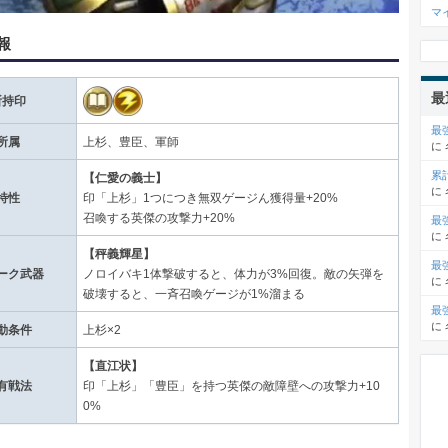
マ
報
最
所持印
最
所属
上杉、豊臣、軍師
に
累
【仁愛の義士】
に
特性
印「上杉」1つにつき無双ゲージん獲得量+20%
召喚する英傑の攻撃力+20%
最
に
【秤義輝星】
最
ーク武器
ノロイバキ1体撃破すると、体力が3%回復。敵の矢弾を
に
破壊すると、一斉召喚ゲージが1%溜まる
最
に
動条件
上杉×2
【直江状】
有戦法
印「上杉」「豊臣」を持つ英傑の敵障壁への攻撃力+10
0%