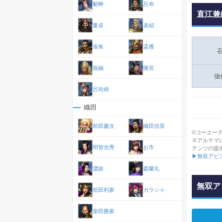
貂蝉
呂布
直江兼
董卓
袁紹
張角
孟獲
祝融
陳宮
強
呂玲綺
織田
前田慶次
織田信長
©コーエーテクモゲ
※アルテマ
明智光秀
お市
テンツの提
▶無双アビ
濃姫
森蘭丸
無双ア
前田利家
ガラシャ
柴田勝家