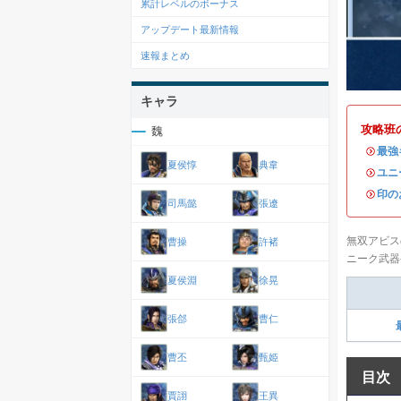
累計レベルのボーナス
アップデート最新情報
速報まとめ
キャラ
攻略班
魏
・
最強
夏侯惇
典韋
・
ユニ
・
印の
司馬懿
張遼
無双アビス
曹操
許褚
ニーク武器
夏侯淵
徐晃
張郃
曹仁
曹丕
甄姫
目次
賈詡
王異