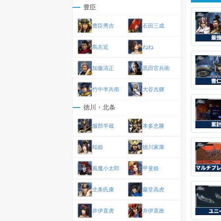
豊臣
豊臣秀吉
石田三成
島左近
ねね
加藤清正
黒田官兵衛
竹中半兵衛
大谷吉継
徳川・北条
服部半蔵
本多忠勝
稲姫
徳川家康
風魔小太郎
甲斐姫
北条氏康
藤堂高虎
井伊直虎
井伊直政