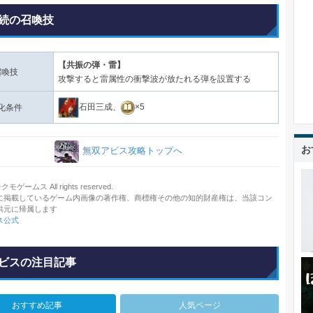
続の召喚技
【共振の弾・雷】
召喚技
攻撃すると雷属性の衝撃波が放たれる弾を設置する
石田三成、
×5
化条件
お
無双アビス攻略トップへ
ームス All rights reserved.
に掲載しているゲーム内画像の著作権、商標権その他の知的財産権は、当該コン
供元に帰属します
ス公式
ビスの注目記事
おすすめ記事
人気ページ